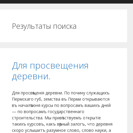
Результаты поиска
Для просвещения
деревни.
Для просвѣщенія деревни. По почину служащихъ
Пермскаго губ, земства въ Пер­ми открываются
въ началѣ іюня курсы по вопросамъ ва­шихъ дней
— по вопросамъ государственнаго
строительства. Мы привѣтствуемъ открытіе
такихъ курсовъ, какъ вѣр­ный залогъ, что деревня
скоро услышитъ разумное слово, слово науки, а