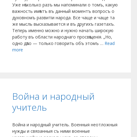
Уже нѣсколько разъ мы напоминали о томъ, какую
важность имѣетъ въ данный моментъ вопросъ о
духовномъ развитіи народа. Все чаще и чаще та
же мысль высказывается и въ другихъ газетахъ.
Теперь именно можно и нужно начать широкую
работу въ области народнаго просвѣщенія. „Но,
одно дѣло — только говорить объ этомъ …
Read
more
Война и народный
учитель
Война и народный учитель. Военныя неотложныя
нужды и связанныя съ ними военные