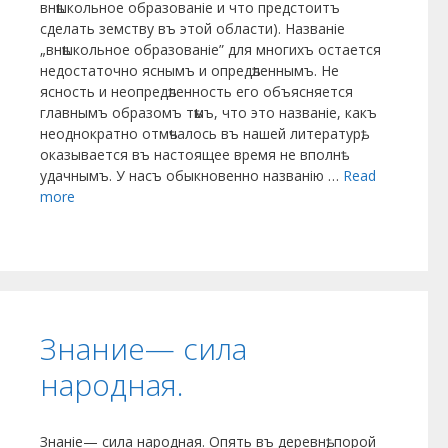
внѣшкольное образованіе и что предстоитъ
сделать земству въ этой области). Названіе
„внѣшкольное образованіе” для многихъ остается
недостаточно яснымъ и опредѣленнымъ. Не
ясность и неопредѣленность его объясняется
главнымъ образомъ тѣмъ, что это названіе, какъ
неоднократно отмѣчалось въ нашей литературѣ,
оказывается въ настоящее время не вполнѣ
удачнымъ. У насъ обыкновенно названію …
Read
more
Знание— сила
народная.
Знаніе— сила народная. Опять въ деревнѣ, порой