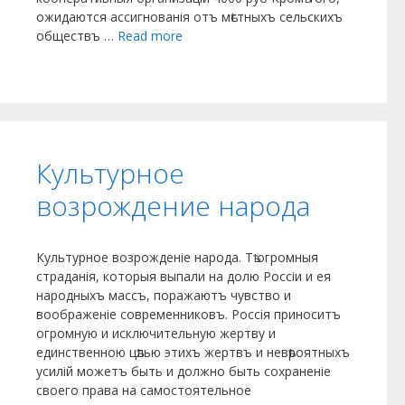
ожидаются ассигнованія отъ мѣстныхъ сельскихъ
обществъ …
Read more
Культурное
возрождение народа
Культурное возрожденіе народа. Тѣ огромныя
страданія, которыя выпали на долю Россіи и ея
народныхъ массъ, поражаютъ чувство и
воображеніе современниковъ. Россія приноситъ
огромную и исключительную жертву и
единственною цѣлью этихъ жертвъ и невѣроятныхъ
усилій можетъ быть и должно быть сохраненіе
своего права на самостоятельное