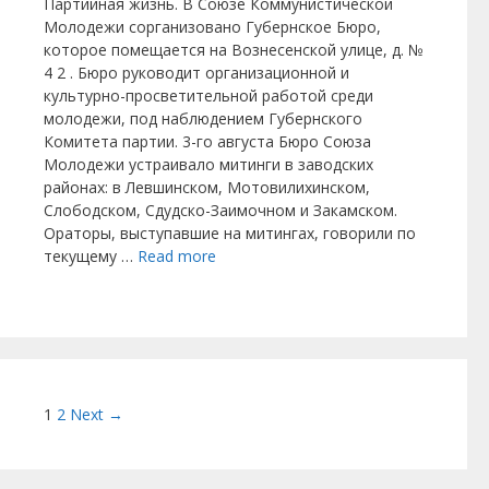
Партийная жизнь. В Союзе Коммунистической
Молодежи сорганизовано Губернское Бюро,
которое помещается на Вознесенской улице, д. №
4 2 . Бюро руководит организационной и
культурно-просветительной работой среди
молодежи, под наблюдением Губернского
Комитета партии. 3-го августа Бюро Союза
Молодежи устраивало митинги в заводских
районах: в Левшинском, Мотовилихинском,
Слободском, Сдудско-Заимочном и Закамском.
Ораторы, выступавшие на митингах, говорили по
текущему …
Read more
Post navigation
1
2
Next →