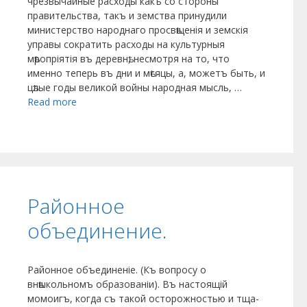
чрезвычайные расходы какъ со стороны
правительства, такъ и земства принудили
министерство народнаго просвѣщенія и земскія
управы сократить расходы на культурныя
мѣропріятія въ деревнѣ, несмотря на то, что
именно теперь въ дни и мѣсяцы, а, можетъ быть, и
цѣлые годы великой войны народная мысль, …
Read more
Районное
объединение.
Районное объединеніе. (Къ вопросу о
внѣшкольномъ образованіи). Въ настоящій
момоигъ, когда съ такой осторожностью и тща­