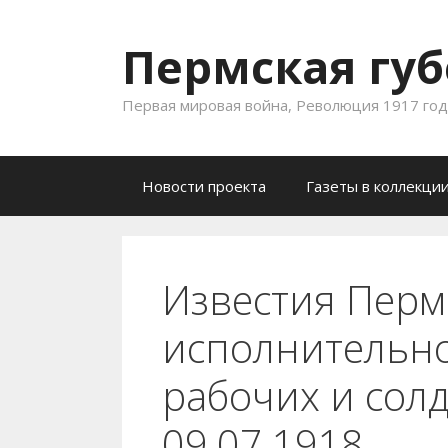
Пермская губ
Первая мировая война, Революция 1917 года
Skip to content
Новости проекта
Газеты в коллекци
Известия Перм
исполнительно
рабочих и солд
09.07.1918