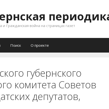
ернская периодика
 и Гражданская война на страницах газет
и
Поиск
О проекте
ского губернского
го комитета Советов
атских депутатов,