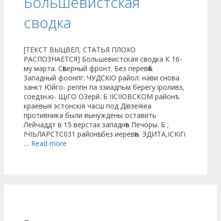
Большевистская
сводка
[ТЕКСТ ВЫЦВЕЛ, СТАТЬЯ ПЛОХО
РАСПОЗНАЕТСЯ] Большевистская сводка К 16-
му марта. Сѣверный фронт. Без перевѣй.
Западный фоонпг: ЧУДСКіО райол: нави снова
занкт Юйго- реппн па ззиадпьм берегу іроливз,
соедзн.ю- ЩіГО ОЗерй. Б ІІСІІОВСКОМ районѣ
краевыя эстонскія часш под Дівзеяіеа
противника были вынуждены оставить
Лейчаддт в 15 верстах западнѣе Печоры. Б ;
ІЧІЬЛАРСТС031 районѣ: без иеревѣн. ЭДИТА,ІСКіГі
…
Read more