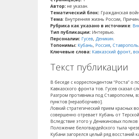
Автор:
не указан.
Тематический блок:
Гражданская войн
Тема
: Внутренняя жизнь России, Причин
Рубрика как указано в источнике
:
Вн
Тип публикации:
Интервью.
Персоналии:
Гусев
,
Деникин
.
Топонимы:
Кубань
,
Россия
,
Ставрополь
Ключевые слова:
Кавказский фронт
,
во
Текст публикации
В беседе с корреспондентом “Роста” о 
Кавказского фронта тов. Гусев сказал с
Разгром противника под Ставрополем, вз
пунктов [неразборчиво].
Ловкий стратегический прием красных во
совершенно отревает Кубань от Терской 
Вследствие этого у Деникиновых полков 
Положение белогвардейского тыла чрезв
Кубани загорелся целый ряд восстаний к