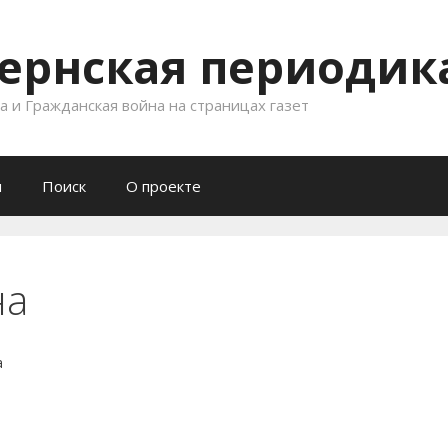
ернская периодика
 и Гражданская война на страницах газет
и
Поиск
О проекте
на
а