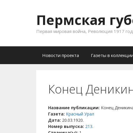
Пермская губ
Первая мировая война, Революция 1917 года
Skip to content
Новости проекта
Газеты в коллекци
Конец Деники
Название публикации:
Конец Деникин
Газета:
Красный Урал
Дата:
20.03.1920.
Номер выпуска:
213
.
Страница(ы):
1