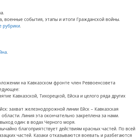
а.
а, военные события, этапы и итоги Гражданской войны.
е рубрики
.
.
йна
.
положении на Кавказском фронте член Реввоенсовета
ледующее:
ятие Кавказской, Тихорецкой, Ейска и целого ряда других
йск: захват железнодорожной линии Ейск – Кавказская
области. Линия эта окончательно закреплена за нами.
выход один: в водах Черного моря.
ычайно благоприятствует действиям красных частей. По всей
азацких частей. Казаки отказываются воевать и разбегаются