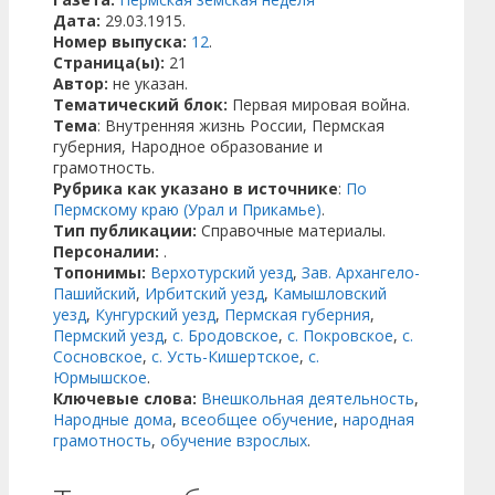
Дата:
29.03.1915.
Номер выпуска:
12
.
Страница(ы):
21
Автор:
не указан.
Тематический блок:
Первая мировая война.
Тема
: Внутренняя жизнь России, Пермская
губерния, Народное образование и
грамотность.
Рубрика как указано в источнике
:
По
Пермскому краю (Урал и Прикамье)
.
Тип публикации:
Справочные материалы.
Персоналии:
.
Топонимы:
Верхотурский уезд
,
Зав. Архангело-
Пашийский
,
Ирбитский уезд
,
Камышловский
уезд
,
Кунгурский уезд
,
Пермская губерния
,
Пермский уезд
,
с. Бродовское
,
с. Покровское
,
с.
Сосновское
,
с. Усть-Кишертское
,
с.
Юрмышское
.
Ключевые слова:
Внешкольная деятельность
,
Народные дома
,
всеобщее обучение
,
народная
грамотность
,
обучение взрослых
.