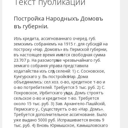
Текст публикации
Постройка Народныхъ Домовъ
въ губерніи.
Изъ кредита, ассигнованнаго очеред. губ.
земскимъ собраніемъ на 1915 г. для субсидій на
построку «Нар. Домовъ» въ Пермской губерніи,
въ настоящее время имѣется свободная сумма
23.707 р. На разсмотрѣніе чрезвычайнаго губ.
земкаго собранія управа представила
ходатайства изъ слѣд селеній: 1) с. Сосновское,
Кунгурскаго у. Вь постройкѣ Нар. Дома
объединились: сел хоз. о-во, кредитное т-во и
о-во потребителей. Требуется 5 тыс. руб. 2) С.
Покровское, Ирбитскаго уѣзда, Домъ строятъ
сельское о-во и кредитное т-во. Требуется
около 15 тыс. руб. 3) Зав. Архангело-Пашійскій,
Пермскаго у., Существуетъ о-во «Нар. Домъ».
Тре­буется дополнительное ассигнованіе. Было
уже выдано 5000 руб. Испрашивается вновь 9
тыс. руб. 4) Вновь Юрмышское, Камышловскаго