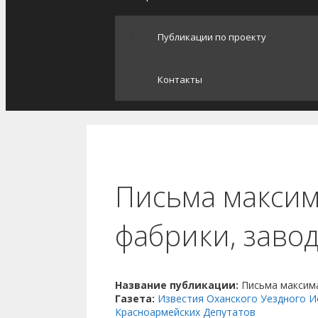
Публикации по проекту
Контакты
Письма максима
фабрики, завод
Название публикации:
Письма максима
Газета:
Известия Оханского Уездного И
Красноармейских Депутатов