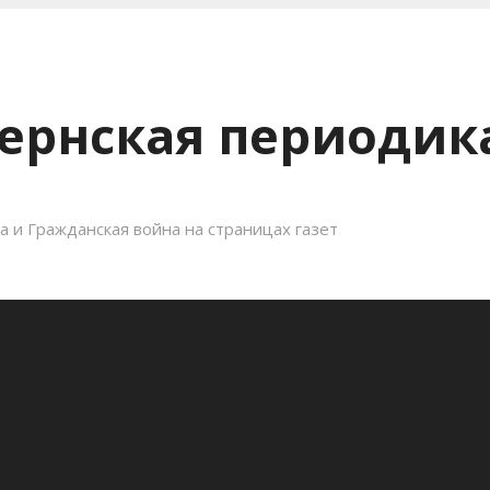
ернская периодика
 и Гражданская война на страницах газет