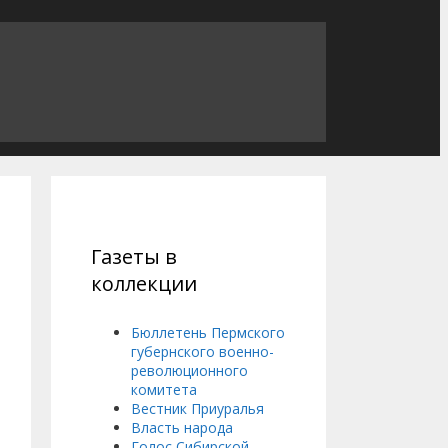
Газеты в
коллекции
Бюллетень Пермского
губернского военно-
революционного
комитета
Вестник Приуралья
Власть народа
Голос Сибирской