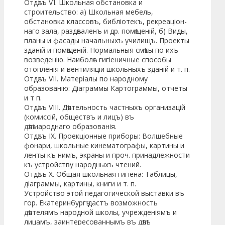
Отдѣлъ ѴI. Школьная обстановка и
строительство: а) Школьная мебель,
обстановка классовъ, библіотекъ, рекреаціон­
наго зала, раздѣваленъ и др. помѣщеній, б) Виды,
планы и фа­сады начальныхъ училищъ. Проекты
зданій и помѣщеній. Нормальныя смѣты по ихъ
возведенію. Наиболѣе гигіеничные спосо­бы
отопленія и вентиляціи школьныхъ зданій и т. п.
Отдѣлъ VII. Матеріалы по народному
образованію: Діаграммы Картограммы, отчеты
и т п.
Отдѣлъ VIII. Дѣятельность частныхъ организацій
(ко­миссій, обществъ и лицъ) въ
дѣлѣ народнаго образованія.
Отдѣлъ IX. Проекціонные приборы: Волшебные
фонари, школьные кинематографы, картины и
ленты къ нимъ, экраны и проч. принадлежности
къ устройству народныхъ чтений.
Отдѣлъ X. Общая школьная гигіена: Таблицы,
діаграммы, картины, книги и т. п.
Устройство этой педагогической выставки въ
гор. Екатерин­бургѣ дастъ возможность
дѣятелямъ народной школы, учрежде­ніямъ и
лицамъ, заинтересованнымъ въ дѣлѣ