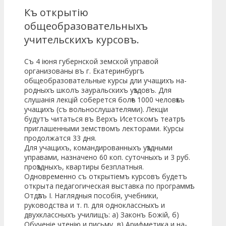
Къ открытію
общеобразовательныхъ
учитель­скихъ курсовъ.
Съ 4 іюня губернской земской управой
организованы въ г. Екатеринбургѣ
общеобразовательные курсы дли учащихъ на­
родныхъ школъ зауральскихъ уѣздовъ. Для
слушанія лекцій со­берется болѣе 1000 человѣкъ
учащихъ (съ вольнослушателями). Лекціи
будутъ читаться въ Верхъ Исетскомъ театрѣ
приглашенными земствомъ лекторами. Курсы
продолжатся 33 дня.
Для учащихъ, командированныхъ уѣздными
управами, назначено 60 коп. суточныхъ и 3 руб.
проѣздныхъ, квартиры без­платныя.
Одновременно съ открытіемъ курсовъ будетъ
открыта педа­гогическая выставка по программѣ:
Отдѣлъ I. Наглядныя пособія, учебники,
руководства и т. п. для одноклассныхъ и
двухклассныхъ училищъ: а) За­конъ Божій, б)
Обученіе чтенію и письму, в) Арифметика и на­