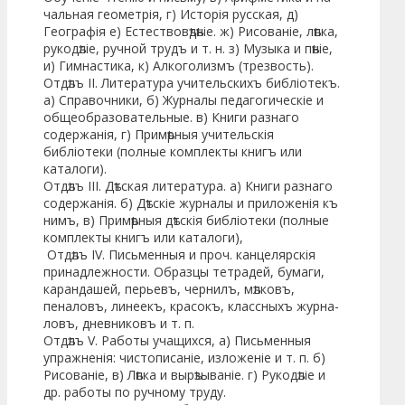
чальная геометрія, г) Исторія русская, д)
Географія е) Естество­вѣдѣніе. ж) Рисованіе, лѣпка,
рукодѣліе, ручной трудъ и т. н. з) Музыка и пѣніе,
и) Гимнастика, к) Алкоголизмъ (трезвость).
Отдѣлъ II. Литература учительскихъ библіотекъ.
а) Справочники, б) Журналы педагогическіе и
общеобразователь­ные. в) Книги разнаго
содержанія, г) Примѣрныя учительскія
библіотеки (полные комплекты книгъ или
каталоги).
Отдѣлъ III. Дѣтская литература. а) Книги разнаго
со­держанія. б) Дѣтскіе журналы и приложенія къ
нимъ, в) При­мѣрныя дѣтскія библіотеки (полные
комплекты книгъ или каталоги),
Отдѣлъ IV. Письменныя и проч. канцелярскія
принад­лежности. Образцы тетрадей, бумаги,
карандашей, перьевъ, чер­нилъ, мѣлковъ,
пеналовъ, линеекъ, красокъ, классныхъ журна­
ловъ, дневниковъ и т. п.
Отдѣлъ V. Работы учащихся, а) Письменныя
упражненія: чистописаніе, изложеніе и т. п. б)
Рисованіе, в) Лѣпка и вырѣ­зываніе. г) Рукодѣліе и
др. работы по ручному труду.