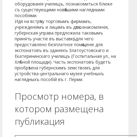
оборудованія учи­лищъ, познакомиться ближе
съ существующими новѣйшими наглядными
пособіями.
Идя на встрѣчу торговымъ фирмамъ,
учрежденіямъ и ли­цамъ въ дѣлѣ ознакомленія,
губернская управа предложила тако­вымъ
принять участіе въ выставкѣ, для чего
предоставлено без­платное помѣщеніе для
экспонатовъ въ зданіяхъ Златоустовскаго и
Екатерининскаго училищъ (Госпитальная ул., на
Хлѣбной пло­щади). Часть экспонатовъ будетъ
пріобрѣтена губернскимъ зем­ствомъ для
устройства центральнаго музея учебныхъ
наглядныхъ пособій въ г. Перми.
Просмотр номера, в
котором размещена
публикация