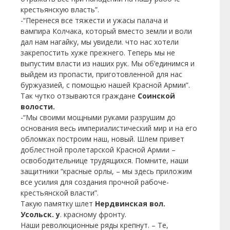
крестьянскую власть”.
-“Перенеся все тяжести и ужасы палача и
вампира Колчака, который вместо земли и воли
дал нам нагайку, мы увидели. что нас хотели
закрепостить хуже прежнего. Теперь мы не
выпустим власти из наших рук. Мы об’единимся и
выйдем из пропасти, приготовленной для нас
буржуазией, с помощью нашей Красной Армии”.
Так чутко отзываются граждане
Соинской
волости.
-“Мы своими мощными руками разрушим до
основания весь империалистический мир и на его
обломках построим наш, новый. Шлем привет
доблестной пролетарской Красной Армии –
освободительнице трудящихся. Помните, наши
защитники “красные орлы, – мы здесь приложим
все усилия для создания прочной рабоче-
крестьянской власти”.
Такую памятку шлет
Нердвинская вол.
Усольск. у
. красному фронту.
Наши революционные ряды крепнут. – Те,