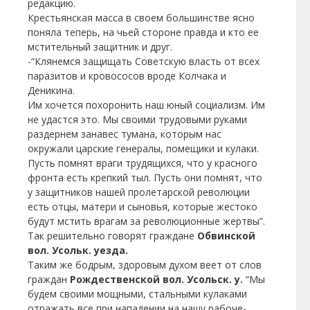
редакцию.
Крестьянская масса в своем большинстве ясно
поняла теперь, на чьей стороне правда и кто ее
мстительный защитник и друг.
-“Клянемся защищать Советскую власть от всех
паразитов и кровососов вроде Колчака и
Деникина.
Им хочется похоронить наш юный социализм. Им
не удастся это. Мы своими трудовыми руками
раздернем занавес тумана, которым нас
окружали царские генералы, помещики и кулаки.
Пусть помнят враги трудящихся, что у красного
фронта есть крепкий тыл. Пусть они помнят, что
у защитников нашей пролетарской революции
есть отцы, матери и сыновья, которые жестоко
будут мстить врагам за революционные жертвы”.
Так решительно говорят граждане
Обвинской
вол. Усольк. уезда.
Таким же бодрым, здоровым духом веет от слов
граждан
Рождественской вол. Усольск. у.
“Мы
будем своими мощными, стальными кулаками
отражать все при нападении на нашу рабоче-