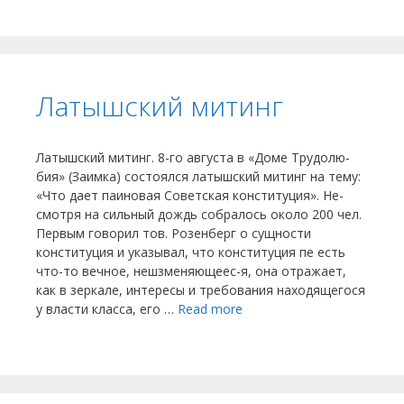
Латышский митинг
Латышский митинг. 8-го августа в «Доме Трудолю­
бия» (Заимка) состоялся латыш­ский митинг на тему:
«Что дает паиновая Советская конституция». Не­
смотря на сильный дождь собралось около 200 чел.
Первым говорил тов. Розенберг о сущности
конституция и указывал, что конституция пе есть
что-то вечное, нешзменяющеес-я, она отражает,
как в зеркале, инте­ресы и требования находящегося
у власти класса, его …
Read more