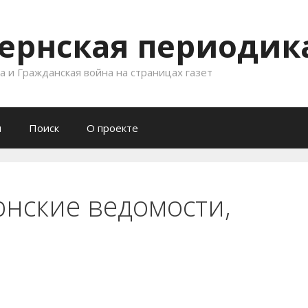
ернская периодика
 и Гражданская война на страницах газет
и
Поиск
О проекте
рнские ведомости,