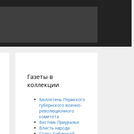
Газеты в
коллекции
Бюллетень Пермского
губернского военно-
революционного
комитета
Вестник Приуралья
Власть народа
Голос Сибирской