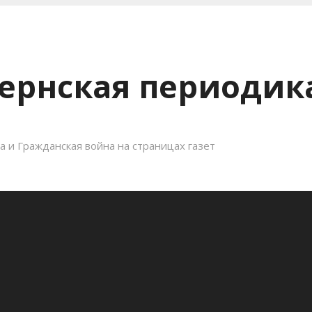
ернская периодика
 и Гражданская война на страницах газет