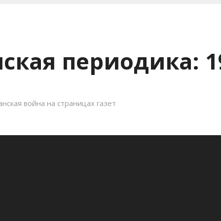
ская периодика: 1
нская война на страницах газет