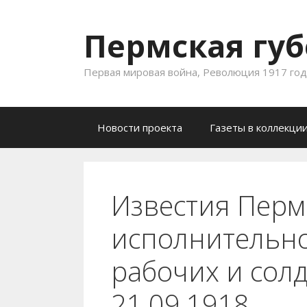
Пермская губ
Первая мировая война, Революция 1917 года
Skip to content
Новости проекта
Газеты в коллекци
Известия Перм
исполнительно
рабочих и солд
21.09.1918