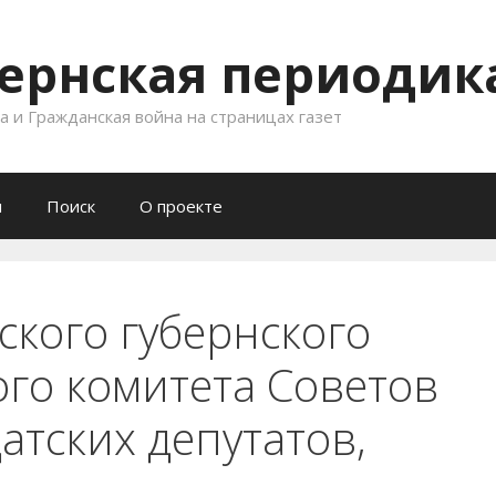
ернская периодика
 и Гражданская война на страницах газет
и
Поиск
О проекте
ского губернского
го комитета Советов
атских депутатов,