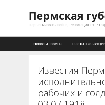
Пермская губ
Первая мировая война, Революция 1917 года
Skip to content
Новости проекта
Газеты в коллекци
Известия Перм
исполнительно
рабочих и солд
03.07.1918