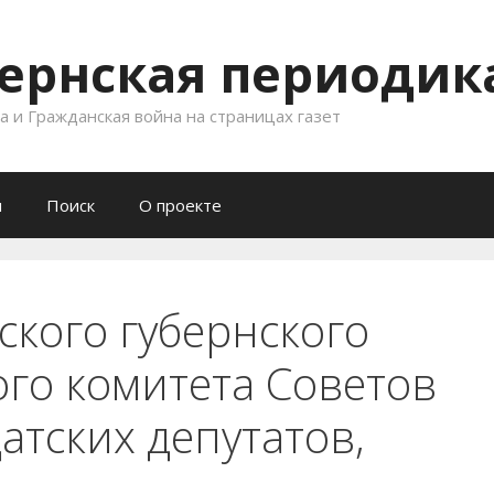
ернская периодика
 и Гражданская война на страницах газет
и
Поиск
О проекте
ского губернского
го комитета Советов
атских депутатов,