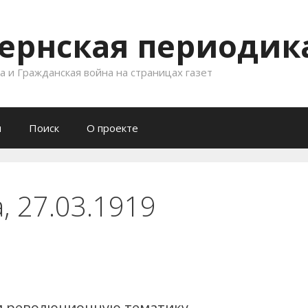
ернская периодика
 и Гражданская война на страницах газет
и
Поиск
О проекте
, 27.03.1919
и революционную тематику