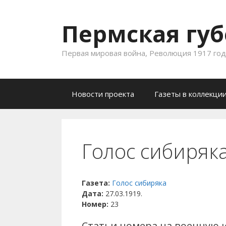
Пермская губ
Первая мировая война, Революция 1917 года
Skip to content
Новости проекта
Газеты в коллекци
Голос сибиряка
Газета:
Голос сибиряка
Дата:
27.03.1919.
Номер:
23
Статьи номера на военную 