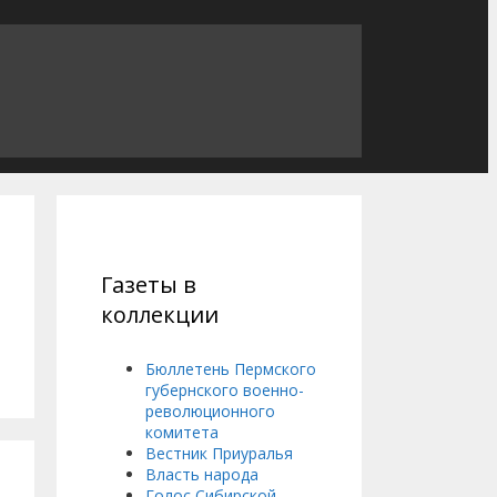
Газеты в
коллекции
Бюллетень Пермского
губернского военно-
революционного
комитета
Вестник Приуралья
Власть народа
Голос Сибирской