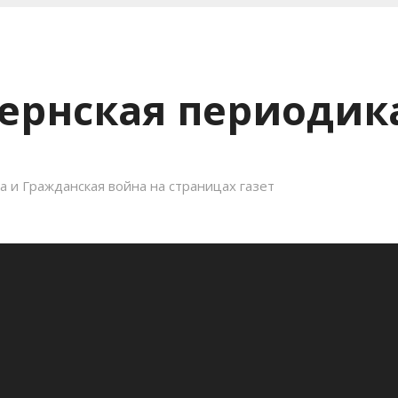
ернская периодика
 и Гражданская война на страницах газет