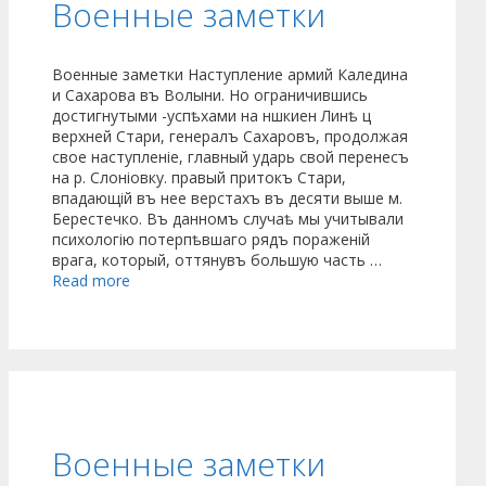
Военные заметки
Военные заметки Наступление армий Каледина
и Сахарова въ Волыни. Но ограничившись
достигнутыми -успѣхами на ншкиен Линѣ ц
верхней Стари, генералъ Сахаровъ, продолжая
свое наступленіе, главный ударь свой перенесъ
на р. Слоніовку. правый притокъ Стари,
впадающій въ нее верстахъ въ десяти выше м.
Берестечко. Въ данномъ случаѣ мы учитывали
психологію потерпѣвшаго рядъ пораженій
врага, который, оттянувъ большую часть …
Read more
Военные заметки