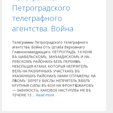
Петроградского
телеграфного
агентства. Война
Телеграммы Петроградского телеграфного
агентства. Война Отъ Штаба Верховнаго
Главнокомандующаго. ПЕТРОГРАДЪ. 14 ІЮНЯ.
ВЪ ШАВЕЛЬСКОМЪ, 3АНЪМДИСКОМЪ И НА-
РЕВСКОМЪ РАЙОНАХЪ БЕЗЪ ПЕРЕМѢНЪ.
НЕБОЛЬШІЯ АТАКИ, КОТОРЫЯ НЕПРІЯТЕЛЬ
ВЕЛЪ НА РАЗЛИЧНЫХЪ УЧАСТКАХЪ ВЪ
УКАЗАННЫХЪ РАЙОНАХЪ НАМИ ОТРАЖЕНЫ. НА
ЛѢВОМЪ ’ БЕРЕГУ ВИСЛЫ НЕПРІЯТЕЛЬ ВВЕЛЪ
КРУПНЫЯ СИЛЫ ВЪ БОИ НА ФРОНТѢ ОЖАРОВЪ
— ЗАВИХОСТЬ, КАКОВОЕ НАСТУПЛЕи Н!Е ВЪ
ТЕЧЕНІЕ 13 …
Read more