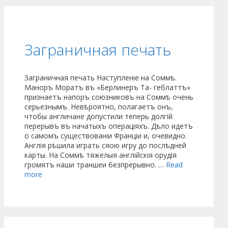
Заграничная печать
Заграничная печать Наступленіе на Соммѣ.
Маноръ Моратъ въ «Берлинеръ Та- геблаттъ»
признаетъ напоръ союзниковъ на Соммѣ очень
серьезнымъ. Невѣроятно, полагаетъ онъ,
чтобы англичане допустили теперь долгій
перерывъ въ начатыхъ операціяхъ. Дѣло идетъ
о самомъ существованіи Франціи и, очевидно.
Англія рѣшила играть сяою игру до послѣдней
карты. На Соммѣ тяжелыя англійскія орудія
громятъ наши траншеи безпрерывно. …
Read
more