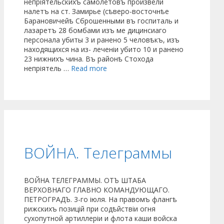
непріятельскихъ самолетовъ произвели
налетъ на ст. Замирье (сѣверо-восточнѣе
Барановичейѣ Сброшенными въ госпиталь и
лазаретъ 28 бомбами изъ ме дицинсиаго
персонала убиты 3 и ранено 5 человѣкъ, изъ
находящихся на из- леченіи убито 10 и ранено
23 нижнихъ чина. Въ районѣ Стохода
непріятель …
Read more
ВОЙНА. Телеграммы
ВОЙНА ТЕЛЕГРАММЫ. ОТЪ ШТАБА
ВЕРХОВНАГО ГЛАВНО КОМАНДУЮЩАГО.
ПЕТРОГРАДЪ. 3-го іюля. На правомъ флангѣ
рижскихъ позицій при содѣйствіи огня
сухопутной артиллеріи и флота каши войска