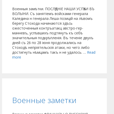
Военныя замѣтки. ПОСЛѢДНІЕ НАШИ УСПѢХИ ВЪ
ВОЛЫНИ. Съ занятіемъ войсками генерала
Каледина н генерала Леша позицій на лѣвомъ
берегу Стохода начинаются здѣсь
ожесточенныя контръатакц австро-гер-
манневъ, успѣвшихъ подтянуть къ себѣ
значительныя подкрѣпленія. Въ теченіе двухъ
дней съ 26 по 28 іюня продолжались на
Стоходѣ непріятельскія атаки, но чего либо
достигнуть нѣмцамъ такъ н не удалось. …
Read
more
Военные заметки