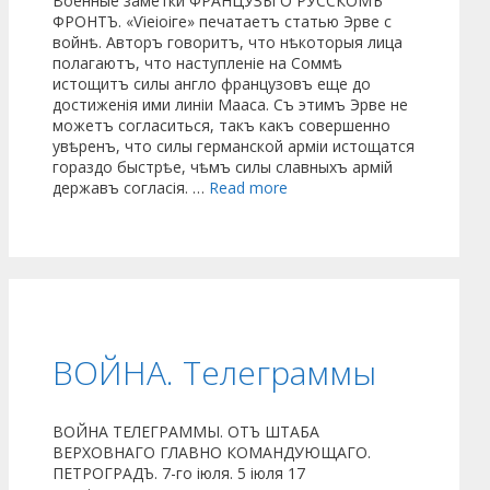
Военные заметки ФРАНЦУЗЫ О РУССКОМЪ
ФРОНТЪ. «Ѵіеіоіге» печатаетъ статью Эрве с
войнѣ. Авторъ говоритъ, что нѣкоторыя лица
полагаютъ, что наступленіе на Соммѣ
истощитъ силы англо французовъ еще до
достиженія ими линіи Мааса. Съ этимъ Эрве не
можетъ согласиться, такъ какъ совершенно
увѣренъ, что силы германской арміи истощатся
гораздо быстрѣе, чѣмъ силы славныхъ армій
державъ согласія. …
Read more
ВОЙНА. Телеграммы
ВОЙНА ТЕЛЕГРАММЫ. ОТЪ ШТАБА
ВЕРХОВНАГО ГЛАВНО КОМАНДУЮЩАГО.
ПЕТРОГРАДЪ. 7-го іюля. 5 іюля 17