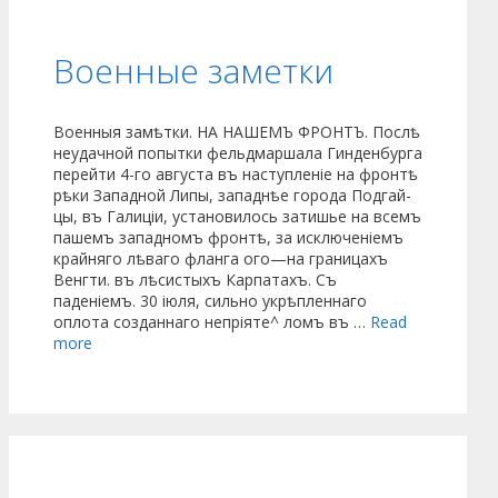
Военные заметки
Военныя замѣтки. НА НАШЕМЪ ФРОНТЪ. Послѣ
неудачной попытки фельдмаршала Гинденбурга
перейти 4-го августа въ наступленіе на фронтѣ
рѣки Западной Липы, западнѣе города Подгай-
цы, въ Галиціи, установилось затишье на всемъ
пашемъ западномъ фронтѣ, за исключеніемъ
крайняго лѣваго фланга ого—на границахъ
Венгти. въ лѣсистыхъ Карпатахъ. Съ
паденіемъ. 30 іюля, сильно укрѣпленнаго
оплота созданнаго непріяте^ ломъ въ …
Read
more