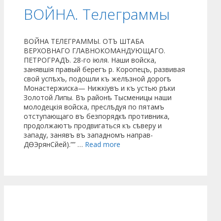
ВОЙНА. Телеграммы
ВОЙНА ТЕЛЕГРАММЫ. ОТЪ ШТАБА
ВЕРХОВНАГО ГЛАВНОКОМАНДУЮЩАГО.
ПЕТРОГРАДЪ. 28-го іюля. Наши войска,
занявшія правый берегъ р. Коропецъ, развивая
свой успѣхъ, подошли къ желѣзной дорогѣ
Монастержиска— Нижкіувъ и къ устью рѣки
Золотой Липы. Въ районѣ Тысменицы наши
молодецкія войска, преслѣдуя по пятамъ
отступающаго въ безпорядкѣ противника,
продолжаютъ продвигаться къ сѣверу и
западу, занявъ въ западномъ направ-
ДѲЭрянСйей).”” …
Read more