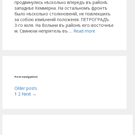
продвинулись нѣсколько впередъ въ районѣ
западнѣе Кеммерна. На остальномъ фронтѣ
было нѣсколько столкновеній, не повлекшихъ
за собою измѣненій положенія. ПЕТРОГРАДЪ.
3-го іюля. На Волыни въ районѣ юго-восточнѣе
м. Свинюхи непріятель въ …
Read more
Post navigation
Older posts
1
2
Next →