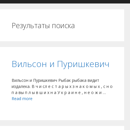
Результаты поиска
Вильсон и Пуришкевич
Вильсон и Пуришкевич Рыбак рыбака видит
издалека. В ч и сл е с т а р ы х з н а к о м ы х , с н о
п а вы п л ы в ш и х н а У к р а и н е , н е о ж и …
Read more