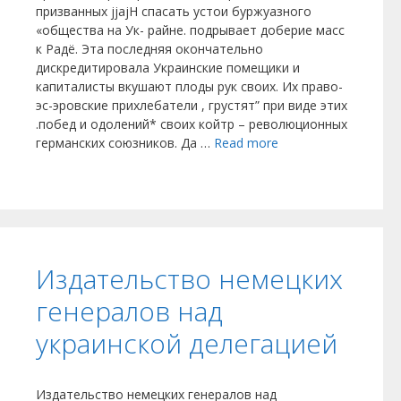
призванных jjajH спасать устои буржуазного
«общества на Ук- райне. подрывает доберие масс
к Радё. Эта последняя окончательно
дискредитировала Украинские помещики и
капиталисты вкушают плоды рук своих. Их право-
эс-эровские прихлебатели , грустят” при виде этих
.побед и одолений* своих койтр – революционных
германских союзников. Да …
Read more
Издательство немецких
генералов над
украинской делегацией
Издательство немецких генералов над