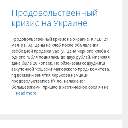
Продовольственный
кризис на Украине
Продовольственный кризис на Украине. КИЕВ. 21
мая. (П.ТА). Цены на хлеб после объявления
свободной продажа VacTyi. Цена черного хлеба с
одного №бля поднялась до двух рублей. Йпежяяя
дана была 28 копеек. По рйзеказам содрудиигш
закупочной ‘кошссии Маковского прод- комитета,
r.q времени занятия Харькова немцаЦн
продовольетвепюе ff> ло, налажено.’
большевиками, пришло в хаотическое соси ян не.
…
Read more