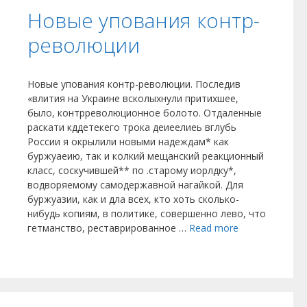
Новые упования контр-
революции
Новые упования контр-революции. Последив
«влития на Украине всколыхнули притихшее,
было, контрреволюционное болото. Отдаленные
раскати кддетекего трока деиеелиеь вглубь
России я окрылили новыми надеждам* как
буржуаеию, так и колкий мещанский реакционный
класс, соскучившей** по .старому иорлдку*,
водворяемому самодержавной нагайкой. Для
буржуазии, как и дла всех, кто хоть сколько-
нибудь копиям, в политике, совершенно лево, что
гетманство, реставрированное …
Read more