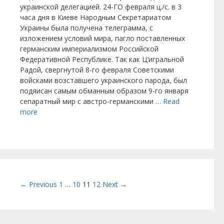
украинской делегацией. 24-ГО февраля ц./с. в 3
часа дня в Киеве Народным Секретариатом
Украины была получена телеграмма, с
изложением условий мира, пагло поставленных
германским империализмом Российской
Федеративной Республике. Так как Ц‘игральной
Радой, свергнутой 8-го февраля Советскими
войсками возставшего украинского парода, был
подяисан самым обманным образом 9-го января
сепаратный мир с австро-германскими …
Read
more
Post navigation
← Previous
1
…
10
11
12
Next →