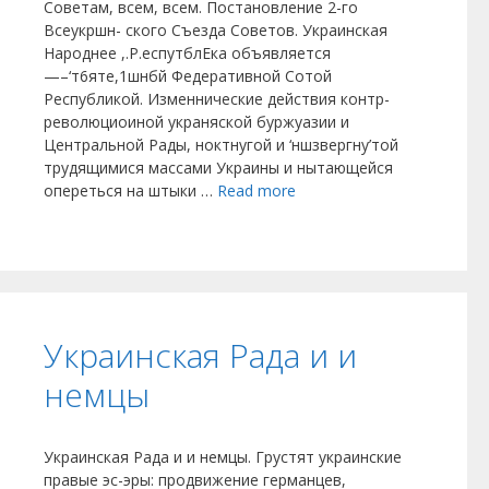
Советам, всем, всем. Постановление 2-го
Всеукршн- ского Съезда Советов. Украинская
Народнее ,.Р.еспутблЕка объявляется
—–‘т6яте,1шнбй Федеративной Сотой
Республикой. Изменнические действия контр-
революциоиной украняской буржуазии и
Центральной Рады, ноктнугой и ‘ншзвергну’той
трудящимися массами Украины и нытающейся
опереться на штыки …
Read more
Украинская Рада и и
немцы
Украинская Рада и и немцы. Грустят украинские
правые эс-эры: продвижение германцев,