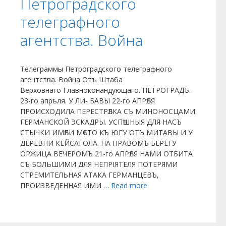
Петроградского
телеграфного
агентства. Война
Телеграммы Петроградского телеграфного
агентства. Война Отъ Штаба
Верховнаго Главноконандующаго. ПЕТРОГРАДЪ.
23-го апрѣля. У ЛИ- БАВЫ 22-го АПРѢЛЯ
ПРОИСХОДИЛА ПЕРЕСТРѢЛКА СЪ МИНОНОСЦАМИ
ГЕРМАНСКОЙ ЭСКАДРЫ. УСПѢШНЫЯ ДЛЯ НАСЪ
СТЫЧКИ ИМѢЛИ МѢСТО КЪ ЮГУ ОТЪ МИТАВЫ И У
ДЕРЕВНИ КЕЙСАГОЛА. НА ПРАВОМЪ БЕРЕГУ
ОРЖИЦА ВЕЧЕРОМЪ 21-го АПРѢЛЯ НАМИ ОТБИТА
СЪ БОЛЬШИМИ ДЛЯ НЕПРІЯТЕЛЯ ПОТЕРЯМИ
СТРЕМИТЕЛЬНАЯ АТАКА ГЕРМАНЦЕВЪ,
ПРОИЗВЕДЕННАЯ ИМИ …
Read more