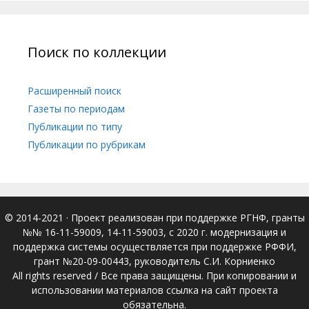
Поиск по коллекции
Расширенный поиск
Газеты по периодам
Публикации по типу
Публикации по рубрикам
© 2014-2021
· Проект реализован при поддержке РГНФ, гранты
№№ 16-11-59009, 14-11-59003, с 2020 г. модернизация и
поддержка системы осуществляется при поддержке РФФИ,
грант №20-09-00443, руководитель С.И. Корниенко
All rights reserved / Все права защищены. При копировании и
использовании материалов ссылка на сайт проекта
обязательна.