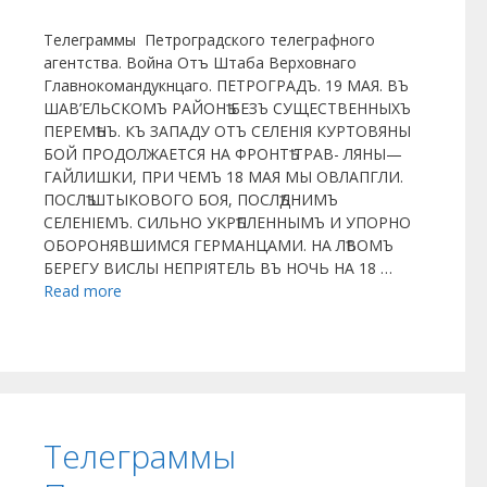
Телеграммы Петроградского телеграфного
агентства. Война Отъ Штаба Верховнаго
Главнокомандукнцаго. ПЕТРОГРАДЪ. 19 МАЯ. ВЪ
ШАВ’ЕЛЬСКОМЪ РАЙОНѢ БЕЗЪ СУЩЕСТВЕННЫХЪ
ПЕРЕМѢНЪ. КЪ ЗАПАДУ ОТЪ СЕЛЕНІЯ КУРТОВЯНЫ
БОЙ ПРОДОЛЖАЕТСЯ НА ФРОНТѢ ТРАВ- ЛЯНЫ—
ГАЙЛИШКИ, ПРИ ЧЕМЪ 18 МАЯ МЫ ОВЛАПГЛИ.
ПОСЛѢ ШТЫКОВОГО БОЯ, ПОСЛѢДНИМЪ
СЕЛЕНІЕМЪ. СИЛЬНО УКРѢПЛЕННЫМЪ И УПОРНО
ОБОРОНЯВШИМСЯ ГЕРМАНЦАМИ. НА ЛѢВОМЪ
БЕРЕГУ ВИСЛЫ НЕПРІЯТЕЛЬ ВЪ НОЧЬ НА 18 …
Read more
Телеграммы