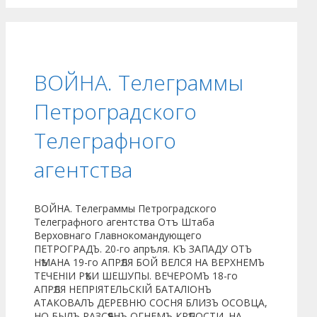
ВОЙНА. Телеграммы
Петроградского
Телеграфного
агентства
ВОЙНА. Телеграммы Петроградского
Телеграфного агентства Отъ Штаба
Верховнаго Главнокомандующего
ПЕТРОГРАДЪ. 20-го апрѣля. КЪ ЗАПАДУ ОТЪ
НѢМАНА 19-го АПРѢЛЯ БОЙ ВЕЛСЯ НА ВЕРХНЕМЪ
ТЕЧЕНІИ РѢКИ ШЕШУПЫ. ВЕЧЕРОМЪ 18-го
АПРѢЛЯ НЕПРІЯТЕЛЬСКІЙ БАТАЛІОНЪ
АТАКОВАЛЪ ДЕРЕВНЮ СОСНЯ БЛИЗЪ ОСОВЦА,
НО БЫЛЪ РАЗСѢЯНЪ ОГНЕМЪ КРѢПОСТИ. НА