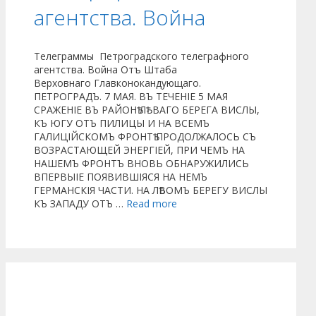
агентства. Война
Телеграммы Петроградского телеграфного
агентства. Война Отъ Штаба
Верховнаго Главконокандующаго.
ПЕТРОГРАДЪ. 7 МАЯ. ВЪ ТЕЧЕНІЕ 5 МАЯ
СРАЖЕНІЕ ВЪ РАЙОНѢ ЛѢ- ВАГО БЕРЕГА ВИСЛЫ,
КЪ ЮГУ ОТЪ ПИЛИЦЫ И НА ВСЕМЪ
ГАЛИЦІЙСКОМЪ ФРОНТѢ ПРОДОЛЖАЛОСЬ СЪ
ВОЗРАСТАЮЩЕЙ ЭНЕРГІЕЙ, ПРИ ЧЕМЪ НА
НАШЕМЪ ФРОНТЪ ВНОВЬ ОБНАРУЖИЛИСЬ
ВПЕРВЫІЕ ПОЯВИВШІЯСЯ НА НЕМЪ
ГЕРМАНСКІЯ ЧАСТИ. НА ЛѢВОМЪ БЕРЕГУ ВИСЛЫ
КЪ ЗАПАДУ ОТЪ …
Read more