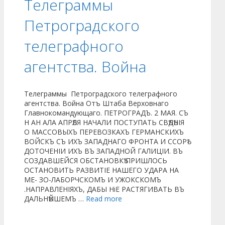
Телеграммы
Петроградского
телеграфного
агентства. Война
Телеграммы Петроградского телеграфного
агентства. Война Отъ Штаба Верховнаго
Главнокомандующаго. ПЕТРОГРАДЪ. 2 МАЯ. СЪ
Н АН АЛА АПРѢЛЯ НАЧАЛИ ПОСТУПАТЬ СВѢДѢНІЯ
О МАССОВЫХЪ ПЕРЕВОЗКАХЪ ГЕРМАНСКИХЪ
ВОЙСКЪ СЪ ИХЪ ЗАПАДНАГО ФРОНТА И ССОРѢ-
ДОТОЧЕНІИ ИХЪ ВЪ ЗАПАДНОЙ ГАЛИЦІИ. ВЪ
СОЗДАВШЕЙСЯ ОБСТАНОВКѢ ПРИШЛОСЬ
ОСТАНОВИТЬ РАЗВИТІЕ НАШЕГО УДАРА НА
МЕ- ЗО-ЛАБОРЧСКОМЪ И УЖОКСКОМЪ
.НАПРАВЛЕНІЯХЪ, ДАБЫ НіЕ РАСТЯГИВАТЬ ВЪ
ДАЛЬНѢЙШЕМЪ …
Read more