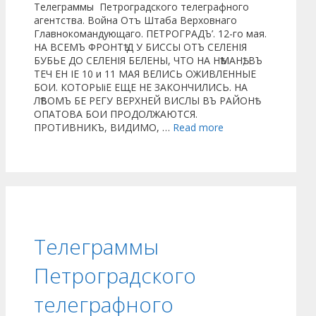
Телеграммы Петроградского телеграфного
агентства. Война Отъ Штаба Верховнаго
Главнокомандующаго. ПЕТРОГРАДЪ’. 12-го мая.
НА ВСЕМЪ ФРОНТѢ Д У БИССЫ ОТЪ СЕЛЕНІЯ
БУБЬЕ ДО СЕЛЕНІЯ БЕЛЕНЫ, ЧТО НА НѢМАНѢ, ВЪ
ТЕЧ ЕН ІЕ 10 и 11 МАЯ ВЕЛИСЬ ОЖИВЛЕННЫЕ
БОИ. КОТОРЫіЕ ЕЩЕ НЕ ЗАКОНЧИЛИСЬ. НА
ЛѢВОМЪ БЕ РЕГУ ВЕРХНЕЙ ВИСЛЫ ВЪ РАЙОНѢ
ОПАТОВА БОИ ПРОДОЛЖАЮТСЯ.
ПРОТИВНИКЪ, ВИДИМО, …
Read more
Телеграммы
Петроградского
телеграфного