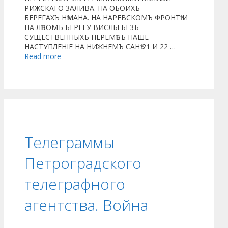
РИЖСКАГО ЗАЛИВА. НА ОБОИХЪ
БЕРЕГАХЪ НѢМАНА. НА НАРЕВСКОМЪ ФРОНТѢ И
НА ЛѢВОМЪ БЕРЕГУ ВИСЛЫ БЕЗЪ
СУЩЕСТВЕННЫХЪ ПЕРЕМѢНЪ НАШЕ
НАСТУПЛЕНІЕ НА НИЖНЕМЪ САНѢ 21 И 22 …
Read more
Телеграммы
Петроградского
телеграфного
агентства. Война