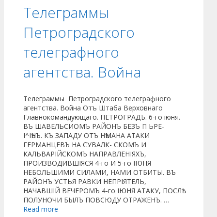
Телеграммы
Петроградского
телеграфного
агентства. Война
Телеграммы Петроградского телеграфного
агентства. Война Отъ Штаба Верховнаго
Главнокомандующаго. ПЕТРОГРАДЪ. 6-го іюня.
ВЪ ШАВЕЛЬСИОМЪ РАЙОНЪ БЕЗЪ П ЬРЕ-
І^ІѢНЪ. КЪ ЗАПАДУ ОТЪ НѢМАНА АТАКИ
ГЕРМАНЦЕВЪ НА СУВАЛК- СКОМЪ И
КАЛЬВАРІЙСКОМЪ НАПРАВЛЕНІЯХЪ,
ПРОИЗВОДИВШІЯСЯ 4-го И 5-го ІЮНЯ
НЕБОЛЬШИМИ СИЛАМИ, НАМИ ОТБИТЫ. ВЪ
РАЙОНЪ УСТЬЯ РАВКИ НЕПРІЯТЕЛЬ,
НАЧАВШІЙ ВЕЧЕРОМЪ 4-го ІЮНЯ АТАКУ, ПОСЛѢ
ПОЛУНОЧИ БЫЛЪ ПОВСЮДУ ОТРАЖЕНЪ. …
Read more