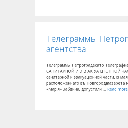
Телеграммы Петрог
агентства
Телеграммы Петроградекато Телеграфн
САНИТАРНОЙ И Э В АК УА Ц ІОННОЙ ЧАСТ
санитарной и эвакуаціонной части, із ма
расположеннаго въ Новгородѣ лазарета №
«Марія» Забѣлина, допустили …
Read more