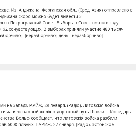
скве. Из Андижана Ферганская обл., (Сред. Азия) отправлено в
Андижана скоро можно будет вывести 3
оры в Петроградский Совет Выборы в Совет почти всюду
и 62 сочувствующих. В выборах приняли участие 480 тысяч
азборчиво] [неразборчиво] день [неразборчиво]
на Западѣ. ІІАРЙЖ, 29 января. (Радіо). Литовскія войска
н и яанялн важный желѣзно-дорожный путь Шавли— Кошедары.
агенства Вольф сообщает, что литовскія войска разбили
ѣе 6000 плѣнных. ПАРИЖ, 27 января. (Радіо). Эстонское