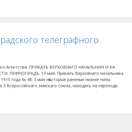
радского телеграфного
аго Агентства. ПРИКАЗЪ ВЕРХОВНАГО НАЧАЛЬНИН И КА
И. ПЕФРіОГіРАДЪ. 13 мая. Приказъ Верховнаго начальника
я 1915 года № 48. 3 мая нѣкоторые раненые нижніе чипы
 3 Всероссійскаго земскаго союза, находясь на пароходѣ