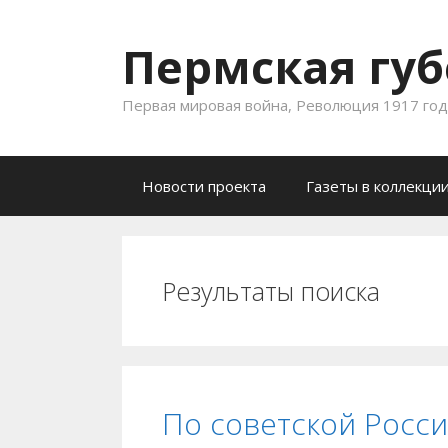
Пермская губ
Первая мировая война, Революция 1917 года
Skip to content
Новости проекта
Газеты в коллекци
Результаты поиска
По советской Росс