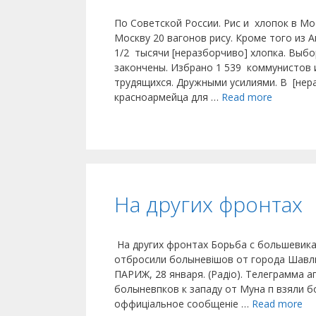
По Советской России. Рис и хлопок в Мо
Москву 20 вагонов рису. Кроме того из 
1/2 тысячи [неразборчиво] хлопка. Выб
закончены. Избрано 1 539 коммунистов 
трудящихся. Дружными усилиями. В [нер
красноармейца для …
Read more
На других фронтах
На других фронтах Борьба с большевиками 
отбросили болыневішов от города Шавл
ПАРИЖ, 28 января. (Радіо). Телеграмма 
болыневпков к западу от Муна п взяли бол
оффиціальное сообщеніе …
Read more