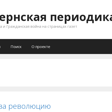
ернская периодика
 и Гражданская война на страницах газет
и
Поиск
О проекте
 за революцию