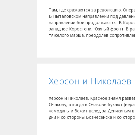
Там, где сражаются за революцию. Опера
В Пыталовском направлении под давлен
направлении бои продолжаются. В Корос
западнее Коростени. Южный фронт. В ра
тяжелого марша, преодолев сопротивл
Херсон и Николаев
Херсон и Николаев. Красное знамя разве
Очакову, а когда в Очакове бухают [нер
чемоданы и бежит вслед за Деникиным в
дни и со стороны Вознесенска и со стор