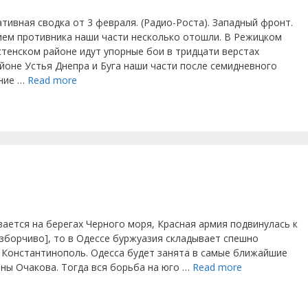
тивная сводка от 3 февраля. (Радио-Роста). Западный фронт.
ием противника наши части несколько отошли. В Режицком
тенском районе идут упорные бои в тридцати верстах
йоне Устья Днепра и Буга наши части после семидневного
ение …
Read more
вается на берегах Черного моря, Красная армия подвинулась к
азборчиво], то в Одессе буржуазия складывает спешно
 Константинополь. Одесса будет занята в самые ближайшие
оны Очакова. Тогда вся борьба на юго …
Read more