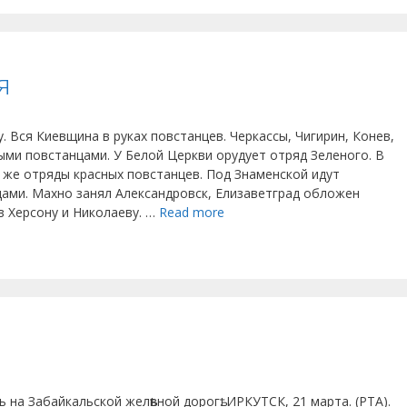
я
. Вся Киевщина в руках повстанцев. Черкассы, Чигирин, Конев,
ыми повстанцами. У Белой Церкви орудует отряд Зеленого. В
же отряды красных повстанцев. Под Знаменской идут
ами. Махно занял Александровск, Елизаветград обложен
в Херсону и Николаеву. …
Read more
на Забайкальской желѣвной дорогѣ. ИРКУТСК, 21 марта. (РТА).