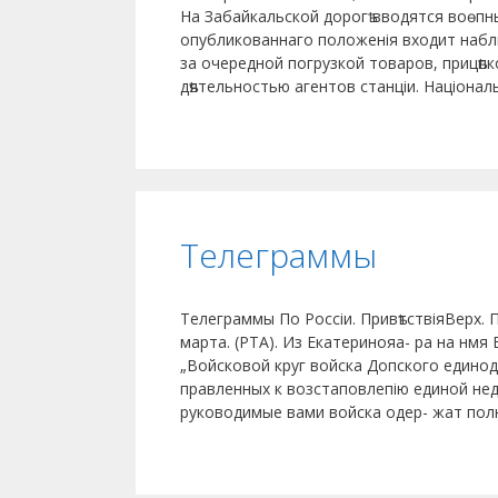
На Забайкальской дорогѣ вводятся воѳпн
опубликованнаго положенія входит набл
за очередной погрузкой товаров, прицѣпк
дѣятельностью агентов станціи. Націонал
Телеграммы
Телеграммы По Россіи. ПривѣтствіяВерх.
марта. (РТА). Из Екатеринояа- ра на нм
„Войсковой круг войска Допского единод
правленных к возстаповлепію единой нед
руководимые вами войска одер- жат пол