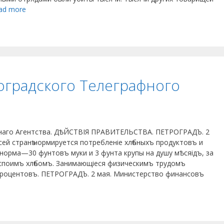
ad more
градского Телеграфного
аго Агентства. ДѢЙСТВІЯ ПРАВИТЕЛЬСТВА. ПЕТРОГРАДЪ. 2
всей странѣ нор­мируется потребленіе хлѣбныхъ про­дуктовъ и
 норма—30 фунтовъ муки и 3 фунта крупы на душу мѢсяідъ, за
 споимъ хлѣбомъ. Занимающіеся физи­ческимъ трудомъ
роцентовъ. ПЕТРОГРАДЪ. 2 мая. Министерство финансовъ