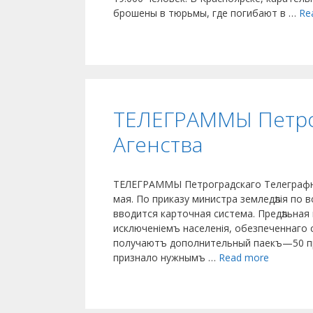
брошены в тюрьмы, где погибают в …
Re
ТЕЛЕГРАММЫ Петро
Агенства
ТЕЛЕГРАММЫ Петроградскаго Телеграфн
мая. По приказу ми­нистра земледѣлія по 
вводится карточная система. Предѣльная
исключеніемъ населенія, обезпеченнаго
получаютъ дополни­тельный паекъ—50 п
признало нужнымъ …
Read more