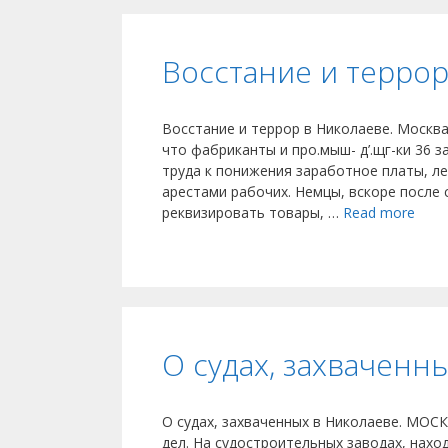
Восстание и террор
Восстание и террор в Николаеве. Москва.
что фабриканты и про.мыш- д’.щг-ки 36 
труда к понижения заработное платы, ле
арестами рабочих. Немцы, вскоре после с
реквизировать товары, …
Read more
О судах, захваченн
О судах, захваченных в Николаеве. МОСК
дел. На судостроительных заводах, нахо