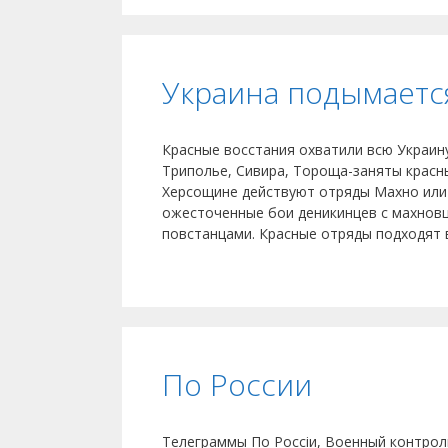
Украина подымаетс
Красные восстания охватили всю Украину
Триполье, Сивира, Тороща-заняты красн
Херсощине действуют отряды Махно или 
ожесточенные бои деникинцев с махновц
повстанцами. Красные отряды подходят 
По России
Телеграммы По Россіи, Военный контроль 