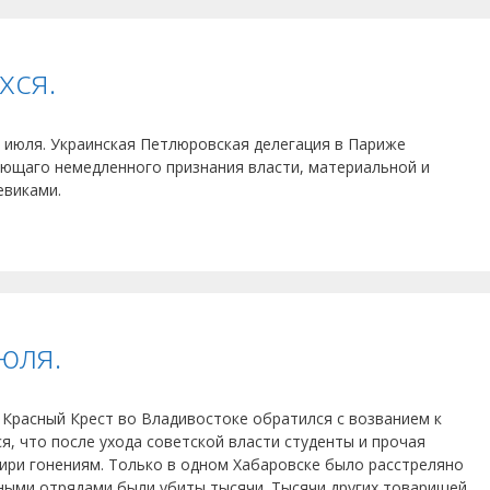
хся.
 июля. Украинская Петлюровская делегация в Париже
ующаго немедленного признания власти, материальной и
евиками.
юля.
 Красный Крест во Владивостоке обратился с возванием к
я, что после ухода советской власти студенты и прочая
бири гонениям. Только в одном Хабаровске было расстреляно
ьными отрядами были убиты тысячи. Тысячи других товарищей