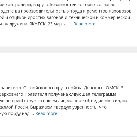
ые контролеры, в круг обязанностей которых согласно
юденіе ва производительностью труда и ремонтов паровозов,
ой и отцѣикой иростых вагонов и технической и коммерческой
ьная дружина. ЯКУТСК. 23 марта. …
Read more
 Правителю. От войскового круга войска Донского. ОМСК, 5
я Верховнаго Правителя получена слѣдующая телеграмма:
ушно привѣтствует в вашем лицѣ мощное объединеніе сил, иа-
ѣлимой Россіи. Выражаем твердую увѣренность, что
ную побѣду над …
Read more