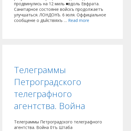
продвинулись на 12 миль ■вдоль Евфрата.
Санитарное состояніе войскъ продолжаетъ
улучшаться. ЛОНДОНЪ. 6 іюля. Оффиціальное
сообщеніе о дѣйствіяхъ …
Read more
Телеграммы
Петроградского
телеграфного
агентства. Война
Телеграммы Петроградского телеграфного
агентства. Война 0тъ Штаба