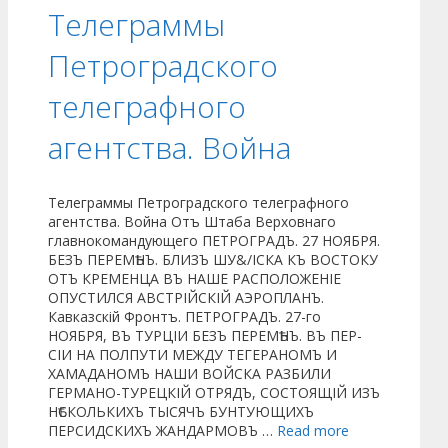
Телеграммы
Петроградского
телеграфного
агентства. Война
Телеграммы Петроградского телеграфного
агентства. Война Отъ Штаба Верховнаго
главнокомандующего ПЕТРОГРАДЪ. 27 НОЯБРЯ.
БЕЗЪ ПЕРЕМѢНЪ. БЛИЗЪ ШУ&/ІСКА КЪ ВОСТОКУ
ОТЪ КРЕМЕНЦА ВЪ НАШЕ РАСПОЛОЖЕНІЕ
ОПУСТИЛСЯ АВСТРІЙСКІЙ АЭРОПЛАНЪ.
Кавказскій Фронтъ. ПЕТРОГРАДЪ. 27-го
НОЯБРЯ, ВЪ ТУРЦІИ БЕЗЪ ПЕРЕМѢНЪ. ВЪ ПЕР-
СІИ НА ПОЛПУТИ МЕЖДУ ТЕГЕРАНОМЪ И
ХАМАДАНОМЪ НАШИ ВОЙСКА РАЗБИЛИ
ГЕРМАНО-ТУРЕЦКІЙ ОТРЯДЪ, СОСТОЯЩІЙ ИЗЪ
НѢСКОЛЬКИХЪ ТЫСЯЧЪ БУНТУЮЩИХЪ
ПЕРСИДСКИХЪ ЖАНДАРМОВЪ …
Read more