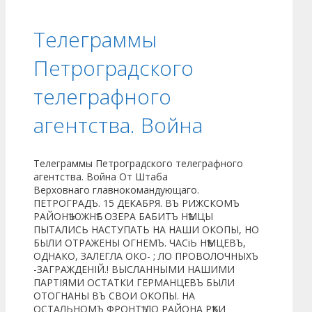
Телеграммы
Петроградского
телеграфного
агентства. Война
Телеграммы Петроградского телеграфного
агентства. Война От Штаба
Верховнаго главнокомандующаго.
ПЕТРОГРАДЪ. 15 ДЕКАБРЯ. ВЪ РИЖСКОМЪ
РАЙОНѢ ЮЖНѢЕ ОЗЕРА БАБИТЪ НѢМЦЫ
ПЫТАЛИСЬ НАСТУПАТЬ НА НАШИ ОКОПЫ, НО
БЫЛИ ОТРАЖЕНЫ ОГНЕМЪ. ЧАСіЬ НѢМЦЕВЪ,
ОДНАКО, ЗАЛЕГЛА ОКО- ; ЛО ПРОВОЛОЧНЫХЪ
-ЗАГРАЖДЕНІЙ.! ВЫСЛАННЫМИ НАШИМИ
ПАРТІЯМИ ОСТАТКИ ГЕРМАНЦЕВЪ БЫЛИ
ОТОГНАНЫ ВЪ СВОИ ОКОПЫ. НА
ОСТАЛЬНОМЪ ФРОНТѢ ДО РАЙОНА РѢКИ