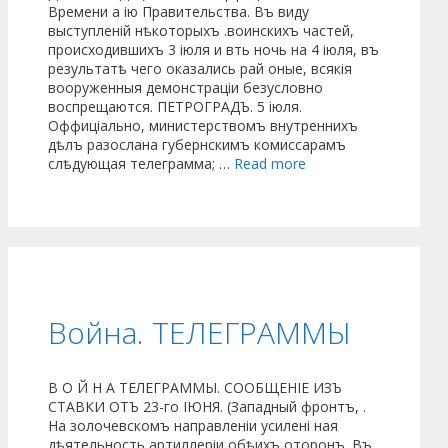
Времени а ію Правительства. Въ виду
выступленій нѣкоторыхъ .воинскихъ частей,
происходившихъ 3 іюля и вть ночь на 4 іюля, въ
результатѣ чего оказались рай оные, всякія
вооруженныя демонстраціи безусловно
воспрещаются. ПЕТРОГРАДЪ. 5 іюля.
Оффиціально, министерствомъ внутреннихъ
дѣлъ разослана губернскимъ комиссарамъ
слѣдующая телеграмма; …
Read more
Война. ТЕЛЕГРАММЫ
В О Й Н А ТЕЛЕГРАММЫ. СООБЩЕНІЕ ИЗЪ
СТАВКИ ОТЪ 23-го ІЮНЯ. (Западный фронтъ, .
На золочевскомъ направленіи усилені ная
дѣятельность артиллеріи обѣихъ оторонъ. Въ