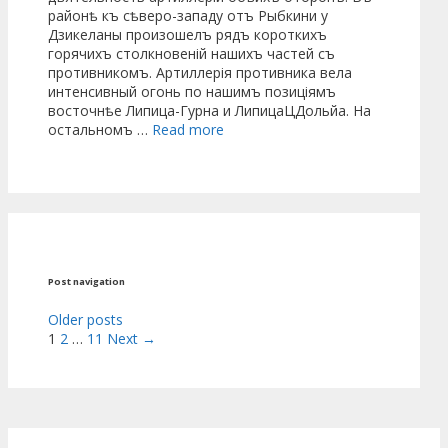
районѣ къ сѣверо-западу отъ Рыбкини у
Дзикеланы произошелъ рядъ короткихъ
горячихъ столкновеній нашихъ частей съ
противникомъ. Артиллерія противника вела
интенсивный огонь по нашимъ позиціямъ
восточнѣе Липица-Гурна и ЛипицаЦДольйа. На
остальномъ …
Read more
Post navigation
Older posts
1
2
…
11
Next →