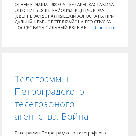
ОГНЕМЪ. НАША ТЯЖЕЛАЯ БАТАРЕЯ ЗАСТАВИЛА
ОПУСТИТЬСЯ ВЪ РАЙОНѢ МЕРЦЕНДОР- ФА
(СѢВЕРНѢЕ 0АЛДОНА) НѢМЕЦКІЙ АЭРОСТАТЪ. ПРИ
ДАЛЬНѢЙШЕМЪ ОБСТРѢЛѢ РАЙОНА ЕГО СПУСКА
ПОСЛѢДОВАЛЪ СИЛЬНЫЙ ВЗРЫВЪ, …
Read more
Телеграммы
Петроградского
телеграфного
агентства. Война
Телеграммы Петроградского телеграфного