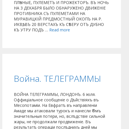
ПЛѢННЫЕ, ПУЛЕМЕТЪ И ПРОЖЕКТОРЪ. ВЪ НОЧЬ
НА 3 ДЕКАБРЯ БЫЛО ОБНАРУЖЕНО ДВИЖЕНІЕ
ПРОТИВНИКА СЪ ПУЛЕМЕТАМИ НА
МУРАВИЦКІЙ ПРЕДМОСТНЫЙ ОКОПЪ НА Р.
ИКВѢ, ВЪ 20 ВЕРСТАХЪ КЪ СѢВЕРУ ОТЪ ДУБНО
КЪ УТРУ ПОДЪ …
Read more
Война. ТЕЛЕГРАММЫ
ВОЙНА ТЕЛЕГРАММЫ, ЛОНДОНЪ. 6 іюля.
Оффиціальное сообщеніе о Дѣйствіяхъ въ
Месопотаміи. На Евфратѣ въ направленіи
Амаде мы атаковали турокъ и нанесли ®мъ
значительныя потери, но, вслѣдствіе сильной
жары, не продолжали продвиженіе. Въ
результатѣ операціи послѣднихъ дней мы