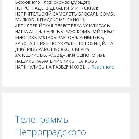
Верховнаго Главнокомвандующзго
ПЕТРОГРАДЪ. 2 ДЕКАБРЯ. У ИК- СКЮЛЯ
НЕПРІЯТЕЛЬСКІЙ САМОЛЕТЪ БРОСАЛЪ БОМБЫ.
ВЪ ЯКОБ- ШТАДСКОМЪ РАЙОНѢ
АРТИЛЛЕРІЙСКАЯ ПЕРЕСТРѢЛКА УСИЛИЛАСЬ.
НАША АРТИЛЛЕРІЯ ВЪ РИЖСКОМЪ РАЙОНѢ ВО
МНОГИХЪ МѢСТАХЪ РАЗГОНЯЛА НѢМЦЕВЪ,
РАБОТАВШИХЪ ПО УКРѢПЛЕНІЮ ПОЗИЦІЙ. НА
ДНѢСТРѢ ВЪ РАЙОНѢ УСѢЧКО, СѢВЕРНѢЕ
ЗАЛЕЩИКОВЪ, РАЗВѢДЧИКИ ОДНОГО ИЗЪ
НАШИХЪ КАВАЛЕРІЙСКИХЪ ПОЛКОВЪ
НАТКНУЛИСЬ НА РАЗВѢДЧИКОВЪ …
Read more
Телеграммы
Петроградского