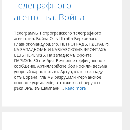
телеграфного
агентства. Война
Телеграммы Петроградского телеграфного
агентства. Война Отъ Штаба Верховнаго
Главнокомандующаго. ПЕТРОГРАДЪ, і ДЕКАБРЯ.
КА ЗАПАДНОМЪ И КАВКАЗСКОМЪ ФРОНТАХЪ
БЕЗЪ ПЕРЕМѢНЪ. На западномъ фронте
ПАРИЖЪ. 30 ноября. Вечернее оффиціальное
сообщеніе. Артиллерійскіе бои носили- весьма
упорный характеръ въ Артуа, къ юго-западу
отъ Борена, глѣ мы разрушили -германское
полевое укрѣпленіе, а также кт. сѣверу отъ
рѣки Энъ, въ Шампани …
Read more