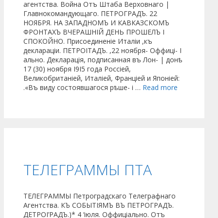
агентства. Война Отъ Штаба Верховнаго |
Главнокомандующаго. ПЕТРОГРАДЪ. 22
НОЯБРЯ. НА ЗАПАДНОМЪ И КАВКАЗСКОМЪ
ФРОНТАХЪ ВЧЕРАШНІЙ ДЕНЬ ПРОШЕЛЪ I
СПОКОЙНО. Присоединеніе Италіи ,къ
деклараціи. ПЕТРОІТАДЪ. ,22 ноября- Оффиці- I
ально. Декларація, подписанная въ Лон- | донѣ
17 (30) ноября І9І5 года Россіей,
Великобританіей, Италіей, Франціей и Японіей:
.«Въ виду состоявшагося рѣше- і …
Read more
ТЕЛЕГРАММЫ ПТА
ТЕЛЕГРАММЫ Петроградскаго Телеграфнаго
Агентства. КЪ СОБЫТІЯМЪ ВЪ ПЕТРОГРАДЪ.
ДЕТРОІ’РАДЪ.)* 4 ‘іюля. Оффиціально. Отъ