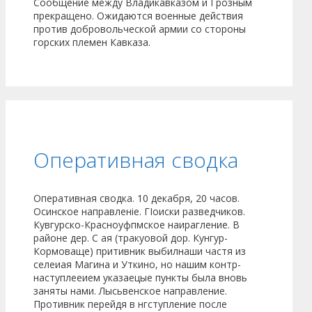
Сообщение между Владикавказом и Грозным
прекращено. Ожидаются военные действия
против добровольческой армии со стороны
горских племен Кавказа.
Оперативная сводка
Оперативная сводка. 10 декабря, 20 часов.
Осинское направленіе. ГІоиски разведчиков.
Кувгурско-Красноуфпмское наирагление. В
районе дер. С ая (тракуовой дор. Кунгур-
Кормоваще) притивник выбилнаши частя из
селеиая Магина и Уткино, но нашим контр-
наступлееием указаецые пункты была вновь
заняты нами. Лысьвенское направление.
Противник перейдя в нгступление после