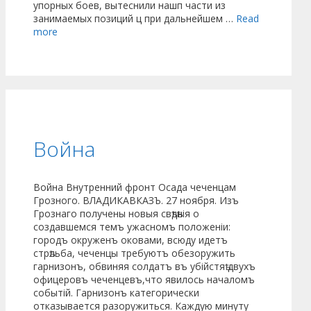
упорных боев, вытеснили нашп части из
занимаемых позиций ц при дальнейшем …
Read
more
Война
Война Внутренний фронт Осада чеченцам
Грозного. ВЛАДИКАВКАЗЪ. 27 ноября. Изъ
Грознаго получены новыя свѣдѣнія о
создавшемся темъ ужасномъ положеніи:
городъ окруженъ оковами, всюду идетъ
стрѣльба, чеченцы требуютъ обезоружить
гарнизонъ, обвиняя солдатъ въ убійстяѣ двухъ
офицеровъ чеченцевъ,что явилось началомъ
событій. Гарнизонъ категорически
отказывается разоружиться. Каждую минуту