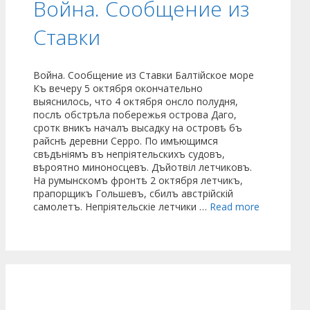
Война. Сообщение из
Ставки
Война. Сообщение из Ставки Балтійское море
Къ вечеру 5 октября окончательно
выяснилось, что 4 октября онсло полудня,
послѣ обстрѣла побережья острова Даго,
сротк вникъ началъ высадку на островѣ бъ
райснѣ деревни Серро. По имѣющимся
свѣдѣніямъ въ непріятельскихъ судовъ,
вѣроятно миноносцевъ. Дъйотвіл летчиковъ.
На румынскомъ фронтѣ 2 октября летчикъ,
прапорщикъ Гольшевъ, сбилъ австрійскій
самолетъ. Непріятельскіе летчики …
Read more