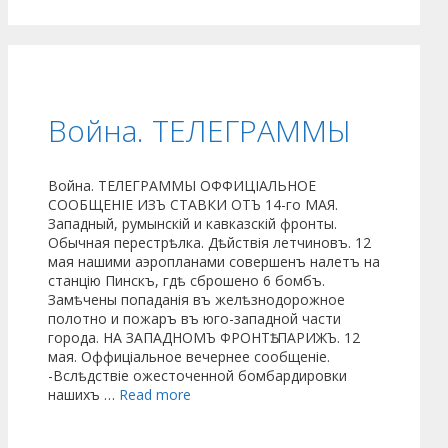
Война. ТЕЛЕГРАММЫ
Война. ТЕЛЕГРАММЫ ОФФИЦІАЛЬНОЕ
СООБЩЕНІЕ ИЗЪ СТАВКИ ОТЪ 14-го МАЯ.
Западный, румынскій и кавказскій фронты.
Обычная перестрѣлка. Дѣйствія летчиновъ. 12
мая нашими аэропланами совер­шенъ налетъ на
станцію Пинскъ, гдѣ сброшено 6 бомбъ.
Замѣчены попаданія въ желѣзнодорожное
полотно и пожаръ въ юго-западной части
города. НА ЗАПАДНОМЪ ФРОНТѢ. ПАРИЖЪ. 12
мая. Оффиціальное ве­чернее сообщеніе.
-Вслѣдствіе ожесто­ченной бомбардировки
нашихъ …
Read more