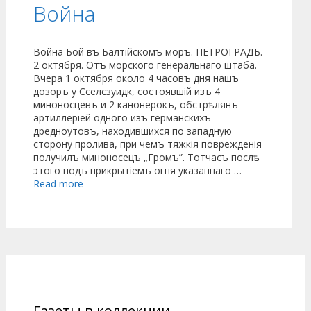
Война
Война Бой въ Балтійскомъ моръ. ПЕТРОГРАДЪ.
2 октября. Отъ морского генеральнаго штаба.
Вчера 1 октября около 4 часовъ дня нашъ
дозоръ у Сселсзуидк, состоявшій изъ 4
миноносцевъ и 2 канонерокъ, обстрѣлянъ
артиллеріей одного изъ германскихъ
дредноутовъ, находившихся по западную
сторону пролива, при чемъ тяжкія поврежденія
получилъ миноносецъ „Громъ”. Тотчасъ послѣ
этого подъ прикрытіемъ огня указаннаго …
Read more
Газеты в коллекции