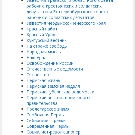
Известия Уральского областного Совета
рабочих, крестьянских и солдатских
депутатов и Екатеринбургского совета
рабочих и солдатских депутатов
Известия Чердынско-Печерского края
Красный набат
Красный Урал
Кунгурский вестник
На страже свободы
Народная мысль
Наш Урал
Освобождение России
Отечественные ведомости
Отечество
Пермская жизнь
Пермская земская неделя
Пермские губернские ведомости
Пермский вестник временного
правительства
Пролетарское знамя
Свободная Пермь
Сибирские стрелки
Современная Пермь
Социалист-революционер