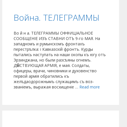
Война. ТЕЛЕГРАММЫ
Во й н а. ТЕЛЕГРАММЫ ОФФИЦІАЛЬНОЕ
СООБЩЕНІЕ ИЗЪ СТАВНИ ОТЪ 9-го МАЯ. На
западномъ и румынскомъ фрон­тахъ
перестрѣлка: і Кавказскій фронтъ. Курды
пытались наступать на наши окопы къ югу отъ
Эрзинджана, но были разсѣяны огнемъ.
ДѢЙСТВУЮЩАЯ АРМІЯ, е мая. Сол­даты,
офицеры, врачи, чиновники и ду­ховенство
первой армія обратились къ
желѣдаодорожнымъ служащимъ съ воз­
званіемъ, выражая восхищеніе …
Read more