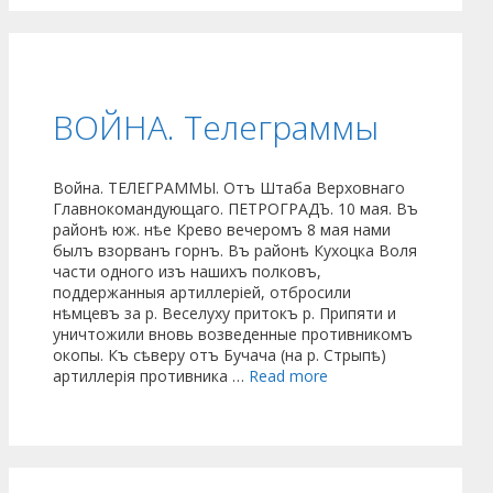
ВОЙНА. Телеграммы
Война. ТЕЛЕГРАММЫ. Отъ Штаба Верховнаго
Главнокомандующаго. ПЕТРОГРАДЪ. 10 мая. Въ
районѣ юж. нѣе Крево вечеромъ 8 мая нами
былъ взорванъ горнъ. Въ районѣ Кухоцка Воля
части одного изъ нашихъ полковъ,
поддержанныя артиллеріей, отбросили
нѣмцевъ за р. Веселуху притокъ р. Припяти и
уничтожили вновь возведенные противникомъ
окопы. Къ сѣверу отъ Бучача (на р. Стрыпѣ)
артиллерія противника …
Read more