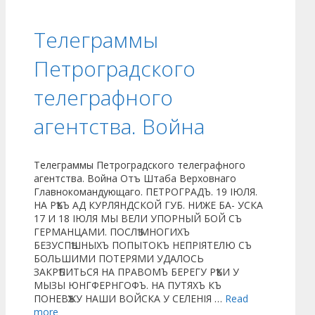
Телеграммы
Петроградского
телеграфного
агентства. Война
Телеграммы Петроградского телеграфного
агентства. Война Отъ Штаба Верховнаго
Главнокомандующаго. ПЕТРОГРАДЪ. 19 ІЮЛЯ.
НА РѢКЪ АД КУРЛЯНДСКОЙ ГУБ. НИЖЕ БА- УСКА
17 И 18 ІЮЛЯ МЫ ВЕЛИ УПОРНЫЙ БОЙ СЪ
ГЕРМАНЦАМИ. ПОСЛѢ МНОГИХЪ
БЕЗУСПѢШНЫХЪ ПОПЫТОКЪ НЕПРІЯТЕЛЮ СЪ
БОЛЬШИМИ ПОТЕРЯМИ УДАЛОСЬ
ЗАКРѢПИТЬСЯ НА ПРАВОМЪ БЕРЕГУ РѢКИ У
МЫЗЫ ЮНГФЕРНГОФЪ. НА ПУТЯХЪ КЪ
ПОНЕВѢЖУ НАШИ ВОЙСКА У СЕЛЕНІЯ …
Read
more