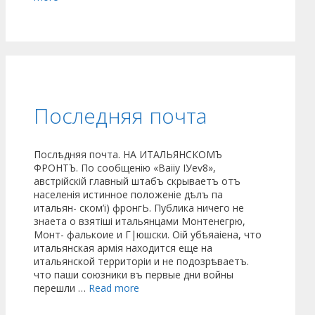
Последняя почта
Послѣдняя почта. НА ИТАЛЬЯНСКОМЪ
ФРОНТЪ. По сообщенію «Ваііу ІУеѵ8»,
австрійскій главный штабъ скрываетъ отъ
населенія истинное положеніе дѣлъ па
итальян- ском’і) фронгЬ. Публика ничего не
знаета о взятіші итальянцами Монтенегрю,
Монт- фалькоие и Г|юшски. Оій убѣяаіена, что
итальянская армія находится еще на
итальянской территоріи и не подозрѣваетъ.
что паши союзники въ первые дни войны
перешли …
Read more