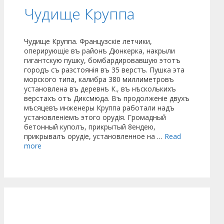
Чудище Круппа
Чудище Круппа. Французскіе летчики,
оперирующіе въ районѣ Дюнкерка, накрыли
гигантскую пушку, бомбардировавшую этотъ
городъ съ разстоянія въ 35 верстъ. Пушка эта
морского типа, калибра 380 миллиметровъ
установлена въ деревнѣ К., въ нѣсколькихъ
верстахъ отъ Диксмюда. Въ продолженіе двухъ
мѣсяцевъ инженеры Круппа работали надъ
установленіемъ этого орудія. Громадный
бетонный куполъ, прикрытый 8ендею,
прикрывалъ орудіе, установленное на …
Read
more