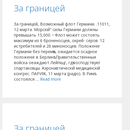
За границей
За границей, Возможный флот Германіи. .11011,
12 марта. Морскій” силы Германіи должны
превышать 15,000. • Флот может состоять
максимум из 6 броненосцев, окрей- серов. 12
истребителей и 26 миноносцев. Положеніе
Германіи без перемѣн, ожидается осадное
положеніе в Берлинѣ. Правительственныя
войска оеаждают Лейпіщг, гдѣ господствую!
спартаковцы. Аэронавтическій медицинскій
конгрес. ПАРИЖ, 11 марта (радіо). В Римѣ
состоялся …
Read more
За границей