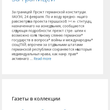
За границей Прсэкт германской конституціи.
ІІАУЭІІ, 24 февраля. По и воду вредно- нщаго
равсзютрѣиіа проекта гершшскоВ >< н- стнтуціц,
назначеннаго на аонедѣльния, сообщаются
слѣдующія подробности: преэкт стре- шпеи к
возможно іолѣе тѣсному сліянію германски*
государств в вопроса* войны и международны*
сіощ’ПІЙ; впрочем за отдѣльными штатами
германской республики сохраняются нѣкоторыя
ивдивндуальныл нрава, как нанр. прав*
активнаго …
Read more
Газеты в коллекции