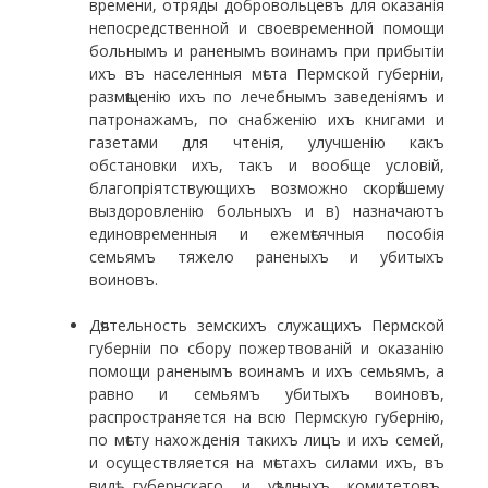
времени, отряды доброволь­цевъ для оказанія
непосредственной и своевременной помощи
больнымъ и раненымъ воинамъ при прибытіи
ихъ въ населенныя мѣста Пермской губерніи,
размѣ­щенію ихъ по лечебнымъ заведеніямъ и
патронажамъ, по снабженію ихъ книгами и
газетами для чтенія, улучшенію какъ
обстановки ихъ, такъ и вообще условій,
благопріятствующихъ возможно скорѣйшему
выздоровленію больныхъ и в) назначаютъ
единовре­менныя и ежемѣсячныя пособія
семьямъ тяжело ране­ныхъ и убитыхъ
воиновъ.
Дѣятельность земскихъ служащихъ Пермской
губерніи по сбору пожертвованій и оказанію
помо­щи раненымъ воинамъ и ихъ семьямъ, а
равно и семьямъ убитыхъ воиновъ,
распространяется на всю Пермскую губернію,
по мѣсту нахожденія такихъ лицъ и ихъ семей,
и осуществляется на мѣстахъ силами ихъ, въ
видѣ губернскаго и уѣздныхъ коми­тетовъ,