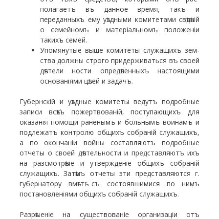
полагаетъ въ данное время, такъ и
переданныхъ ему уѣздными комитетами свѣдѣній
о семейномъ и мате­ріальномъ положеніи
такихъ семей.
Упомянутые выше комитеты служащихъ зем­
ства должны строго придерживаться въ своей
дѣятели ности опредѣленныхъ настоящими
основаніями цѣлей и задачъ.
Губернскій и уѣздные комитеты ведутъ по­дробные
записи всѣх’ь пожертвованій, поступающихъ для
оказанія помощи раненымъ и больнымъ воинамъ и
подлежатъ контролю общихъ собраній служащихъ,
а по окончаніи войны составляютъ подробные
отчеты о своей дѣятельности и представляютъ ихъ
на разсмо­трѣніе и утвержденіе общихъ собраній
служащихъ. Затѣмъ отчеты эти представляются г.
губернатору вмѣстѣ съ состоявшимися по нимъ
постановленіями общихъ собраній служащихъ.
Разрѣшеніе на существованіе организаціи отъ