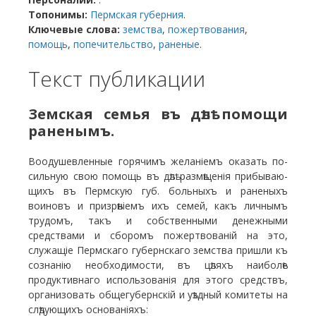
Топонимы:
Пермская губерния
.
Ключевые слова:
земства
,
пожертвования
,
помощь
,
попечительство
,
раненые
.
Текст публикации
Земская семья въ дѣлѣ помощи
раненымъ.
Воодушевленные горячимъ желаніемъ оказать по­
сильную свою помощь въ дѣлѣ размѣщенія прибываю­
щихъ въ Пермскую губ. больныхъ и раненыхъ
воиновъ и призрѣніемъ ихъ семей, какъ личнымъ
трудомъ, такъ и собственными денежными
средствами и сбо­ромъ пожертвованій на это,
служащіе Пермскаго гу­бернскаго земства пришли къ
сознанію необходимости, въ цѣляхъ наиболѣе
продуктивнаго использованія для этого средствъ,
организовать общегубернскій и уѣзд­ный комитеты на
слѣдующихъ основаніяхъ: