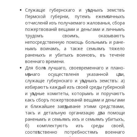
Служащіе губернскаго и уѣздныхъ земствъ
Пермской губерніи, путемъ ежемѣсячныхъ
отчисленій изъ получаемаго жалованья, сбора
пожертвованій ве­щами и деньгами и личнымъ
трудомъ своимъ, оказы­ваютъ
непосредственную помощь больнымъ и ране­
нымъ воинамъ, а также семьямъ тяжело
раненыхъ и убитыхъ воиновъ, въ теченіе
военнаго времени.
Для болѣе лучшаго, своевременнаго и плано­
мѣрнаго осуществленія указанной цѣли,
служащіе гу­бернскаго и уѣздныхъ земствъ: а)
избираютъ каждый изъ своей среды губернскій
и уѣздные комитеты, ко­торымъ и поручаютъ
какъ сборъ пожертвованій ве­щами и деньгами
и ближайшее завѣдываніе этими средствами,
такъ и детальную организацію дѣла по­мощи
раненымъ и семьямъ ихъ и семьямъ убитыхъ,
б) комплектуютъ изъ среды своей,
соотвѣтственно потребностямъ военнаго