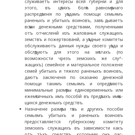
служиваетъ интересы всей губерніи и для
этого, въ цѣляхъ болѣе равномѣрнаго
распредѣленія по уѣздамъ помощи семьямъ
раненыхъ и убитыхъ воиновъ, завѣ- дываетъ
всѣми денежными средствами, полученными
отъ отчисленій изъ жалованья служащихъ
земствъ и пожертвованій, а уѣздные комитеты
обслуживаютъ данныя нужды своего уѣзда и
обслѣдуютъ для этого на мѣстахъ (по
возможности чрезъ земскихъ же слу^-
жащихъ) семейное и матеріальное положеніе
семей убитыхъ и тяжело раненыхъ воиновъ,
даютъ заключе­нія по оказанію денежной
помощи такимъ семьямъ и опредѣляютъ
минимальные размѣры единовременныхъ или
ежемѣсячныхъ имъ пособій въ предѣлахъ имѣю­
щихся денежныхъ средствъ.
Назначеніе размѣра тѣхъ и другихъ пособіи
семьямъ убитыхъ и раненыхъ воиновъ
предоставляется губернскому комитету
земскихъ служащихъ въ зави­симости какъ
отъ тЬхъ средствъ, которыми онъ рас­