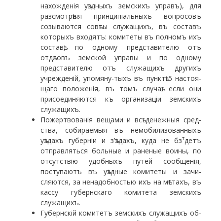
нахожденія уѣздныхъ земскихъ управъ), для
разсмотрѣнія принципіальныхъ вопросовъ
созываются совѣты служащихъ, въ составъ
которыхъ входятъ: комитеты въ полномъ ихъ
составѣ, по одному представителю отъ
отдѣловъ земской упра­вы и по одному
представителю отъ служащихъ дру­гихъ
учрежденій, упомяну-тыхъ въ пунктѣ 5 настоя­
щаго положенія, въ томъ случаѣ, если они
присоеди­няются къ организаціи земскихъ
служащихъ.
Пожертвованія вещами и всѣ денежныя сред­
ства, собираемыя въ немобилизованныхъ
т
уѣздахъ гу­берніи и з’ѣздахъ, куда не бз
детъ
отправляться боль­ные и раненые воины, по
отсутствію удобныхъ путей сообщенія,
поступаютъ въ уѣздные комитеты и зачи­
сляются, за ненадобностью ихъ на мѣстахъ, въ
кассу губернскаго комитета земскихъ
служащихъ.
Губернскій комитетъ земскихъ служащихъ об­