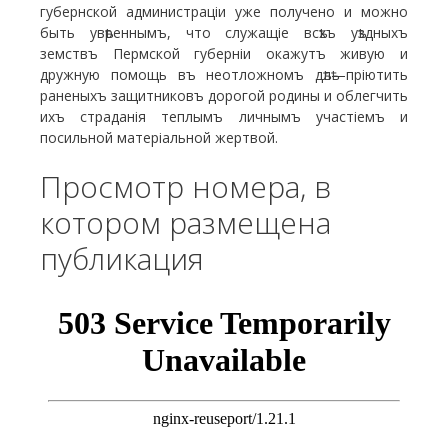
губернской администраціи уже получено и можно
быть увѣреннымъ, что служащіе всѣхъ уѣздныхъ
земствъ Пермской губерніи окажутъ живую и
дружную помощь въ неотложномъ дѣлѣ—пріютить
раненыхъ защитни­ковъ дорогой родины и облегчить
ихъ страданія теп­лымъ личнымъ участіемъ и
посильной матеріальной жертвой.
Просмотр номера, в
котором размещена
публикация