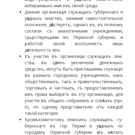
избираемыхъ ими изъ своей среды.
Данная организація служащихъ губернскаго и
уѣздныхъ земствъ, занимая самостоятельное
поло­женіе, дѣйствуетъ, однако же, въ полномъ
согласіи съ аналогичными учрежденіями,
существующими въ Перм­ской губерніи, и
работой своей восполняетъ лишь
дѣятельность ихъ.
Къ участію въ организаціи служащихъ зем­
ства, въ цѣляхъ увеличенія денежныхъ
средствъ, мо­гутъ быть приглашаемы служащіе
въ разныхъ город­скихъ учрежденіяхъ, какъ
общественныхъ, такъ и правительственныхъ,
торговыхъ и частныхъ, съ пре­доставленіемъ
имъ права выбирать въ эту организа­цію, для
участія въ общихъ собраніяхъ и совѣтахъ (пун.
6), по одному представителю оть каждой
такой категоріи.
Кромѣ комитетовъ земскихъ служащихъ -гу­
бернскаго въ гор. Перми и уѣздныхъ по
городамъ Пермской губерніи (въ мѣстахъ