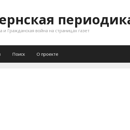
ернская периодика
 и Гражданская война на страницах газет
и
Поиск
О проекте