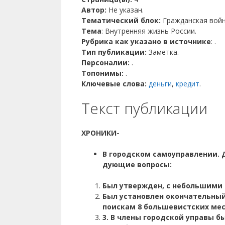
Автор:
Не указан.
Тематический блок:
Гражданская войн
Тема
: Внутренняя жизнь России.
Рубрика как указано в источнике
: .
Тип публикации:
Заметка.
Персоналии:
.
Топонимы:
.
Ключевые слова:
деньги
,
кредит
.
Текст публикации
ХРОНИКИ-
В городском самоуправлении. Д
дующие вопросы:
Был утвержден, с небольшими 
Был установлен окончательный
поискам 8 большевистских мес
3
. В члены городской управы были