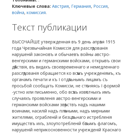
Ключевые слова:
Австрия
,
Германия
,
Россия
,
война
,
комиссия
.
Текст публикации
ВЫСОЧАЙШЕ утвержденная въ 9 день апрѣля 1915
года Чрезвычайная Комиссія для разслѣдованія
нарушеній законовъ и обычаевъ войны австро-
венгерскими и германскими войсками, открывъ свои
дѣйствія, въ видахъ своевременнаго и немедленнаго
разслѣдованія обращается ко всѣмъ учрежденіямъ, къ
органамъ печати и къ I отдѣльнымъ лицамъ съ
просьбой сообщать Комиссіи, не стѣсняясь I формой
-устно или письменно, обо всѣхъ извѣстныхъ имъ
случаяхъ проявленія австро-венгерскими и
германскими войсками звѣрствъ надъ нашими
воинами, насилій надъ плѣнными, надъ мирными
жителями, ограбленій и безцѣльнаго истребленія
имуществъ ихъ, злоупотребленій бѣлымъ флагомъ,
нарушеній неприкосновенности учрежденій Краснаго