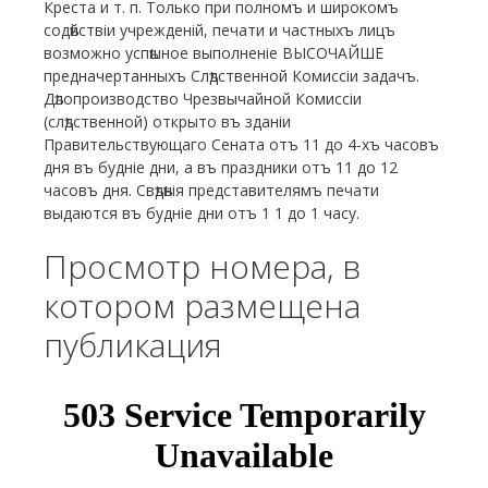
Креста и т. п. Только при полномъ и широкомъ
содѣйствіи учрежденій, печати и частныхъ лицъ
возможно успѣшное выполненіе ВЫСОЧАЙШЕ
предначертанныхъ Слѣдственной Комиссіи задачъ.
Дѣлопроизводство Чрезвычайной Комиссіи
(слѣдственной) открыто въ зданіи
Правительствующаго Сената отъ 11 до 4-хъ часовъ
дня въ будніе дни, а въ праздники отъ 11 до 12
часовъ дня. Свѣдѣнія представителямъ печати
выдаются въ будніе дни отъ 1 1 до 1 часу.
Просмотр номера, в
котором размещена
публикация