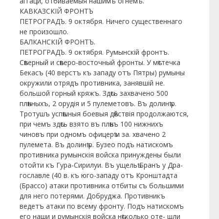
аггаци, отбиваемыя нашимъ огнемъ.
КАВКАЗСКІЙ ФРОНТЪ
ПЕТРОГРАДЪ. 9 октября. Ничего существеннаго
не произошло.
БАЛКАНСКІЙ ФРОНТЪ.
ПЕТРОГРАДЪ. 9 октября. Румынскій фронтъ.
Сѣверный и сѣверо-восточный фронты. У мѣстечка
Бекасъ (40 верстъ къ западу отъ Пятры) румыны
окружили отрядъ противника, занявшій не.
большой горный кряжъ. Здѣсь захвачено 500
плѣнныхъ, 2 орудія и 5 пулеметовъ. Въ долинѣ р.
Тротушъ успѣшныя боевыя дѣйствія продолжаются,
при чемъ здѣсь взято въ плѣнъ 100 нижнихъ
чиновъ при одномъ офицерѣ и за. хвачено 2
пулемета. Въ долинѣ р. Бузео подъ натискомъ
противника румынскія войска принуждены были
отойти къ Гура-Сирилуи. Въ ущельѣ Бранъ у Дра-
гославле (40 в. къ юго-западу отъ Кронштадта
(Брассо) атаки противника отбиты съ большими
для него потерями. Добруджа. Противникъ
ведетъ атаки по всему фронту. Подъ натискомъ
его наши и румынскія войска нѣсколько оте- шли