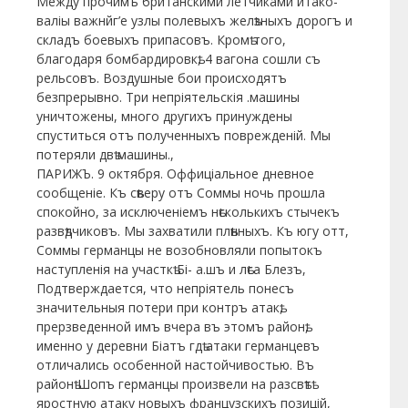
Между прочимъ британскими летчиками итако-
валіы важнйг’е узлы полевыхъ желѣзныхъ дорогъ и
складъ боевыхъ припасовъ. Кромѣ того,
благодаря бомбардировкѣ, 4 вагона сошли съ
рельсовъ. Воздушные бои происходятъ
безпрерывно. Три непріятельскія .машины
уничтожены, много другихъ принуждены
спуститься отъ полученныхъ поврежденій. Мы
потеряли двѣ машины.,
ПАРИЖЪ. 9 октября. Оффиціальное дневное
сообщеніе. Къ сѣверу отъ Соммы ночь прошла
спокойно, за исключеніемъ нѣсколькихъ стычекъ
развѣдчиковъ. Мы захватили плѣнныхъ. Къ югу отт,
Соммы германцы не возобновляли попытокъ
наступленія на участкѣ Бі- а.шъ и лѣса Блезъ,
Подтверждается, что непріятель понесъ
значительныя потери при контръ атакѣ,
прерзведенной имъ вчера въ этомъ районѣ,
именно у деревни Біатъ гдѣ атаки германцевъ
отличались особенной настойчивостью. Въ
районѣ Шопъ германцы произвели на разсвѣтѣ
яростную атаку новыхъ французскихъ позицій,