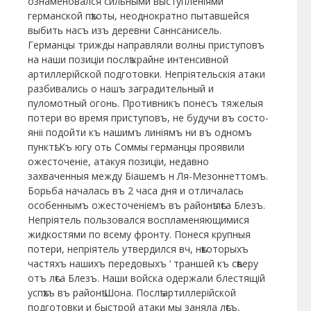
ознаменовался сильными выступленіями
германской пѣхоты, неоднократно пытавшейся
выбить насъ изъ деревни Саннсанисель.
Германцы трижды направляли волны приступовъ
на наши позиціи послѣ крайне интенсивной
артиллерійской подготовки. Непріятельскія атаки
разбивались о нашъ заградительный и
пуломотный огонь. Противникъ понесъ тяжелыя
потери во время приступовъ, не будучи въ состо-
яніі подойти къ нашимъ линіямъ ни въ одномъ
пунктѣ. Къ югу оть Соммы германцы проявили
ожесточеніе, атакуя позиціи, недавно
захваченныя между Біашемъ н Ля-Мезоннеттомъ.
Борьба началась въ 2 часа дня и отличалась
особеннымъ ожесточеніемъ въ районѣ лѣса Блезъ.
Непріятель пользовался воспламеняющимися
жидкостями по всему фронту. Понеся крупныя
потери, непріятель утвердился вч, нѣкоторыхъ
частяхъ нашихъ передовыхъ ‘ траншей къ сѣверу
отъ лѣса Блезъ. Наши войска одержали блестящій
успѣхъ въ районѣ Шона. Послѣ артиллерійской
подготовки и быстрой атаки мы заняла лѣсъ,