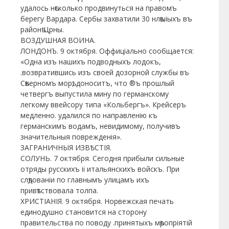
удалось нѣсколько продвинуться на правомъ
берегу Вардара. Сербы захватили 30 нлѣшіыхъ въ
районѣ Црны.
ВОЗДУШНАЯ ВОИНА.
ЛОНДОНЪ. 9 октября. Оффиціально сообщается:
«Одна изъ нашихъ подводныхъ лодокъ,
.возвратившись изъ своей дозорной службы въ
Сѣверномъ морѣ, доноситъ, что ®ъ прошлый
четвергъ выпустила мину по германскому
легкому ввейсору типа «Кольбергъ». Крейсеръ
медленно. удалился по направленію къ
германскимъ водамъ, невидимому, получивъ
значительныя поврежденія».
ЗАГРАНИЧНЫЯ ИЗВѢСТІЯ.
СОЛУНЬ. 7 октября. Сегодня прибыли сильные
отряды русскихъ іі итальянскихъ войскъ. При
слѣдованіи по главнымъ улицамъ ихъ
привѣтствовала толпа.
ХРИСТІАНІЯ. 9 октября. Норвежская печать
единодушно становится на сторону
правительства по поводу .принятыхъ мѣропріятій