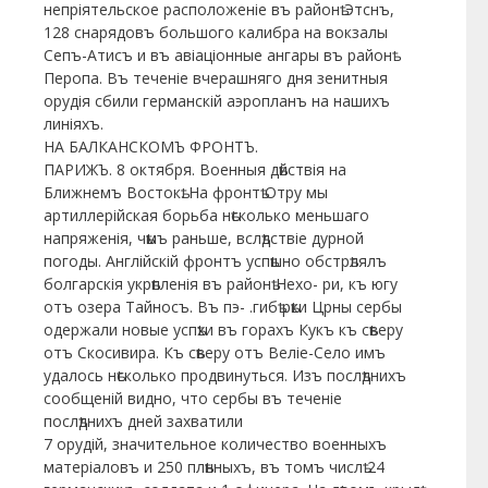
непріятельское расположеніе въ районѣ Этснъ,
128 снарядовъ большого калибра на вокзалы
Сепъ-Атисъ и въ авіаціонные ангары въ районѣ
Перопа. Въ теченіе вчерашняго дня зенитныя
орудія сбили германскій аэропланъ на нашихъ
линіяхъ.
НА БАЛКАНСКОМЪ ФРОНТЪ.
ПАРИЖЪ. 8 октября. Военныя дѣйствія на
Ближнемъ Востокѣ. На фронтѣ Отру мы
артиллерійская борьба нѣсколько меньшаго
напряженія, чѣмъ раньше, вслѣдствіе дурной
погоды. Англійскій фронтъ успѣшно обстрѣлялъ
болгарскія укрѣпленія въ районѣ Нехо- ри, къ югу
отъ озера Тайносъ. Въ пэ- .гибѣ рѣки Црны сербы
одержали новые успѣхи въ горахъ Кукъ къ сѣверу
отъ Скосивира. Къ сѣверу отъ Веліе-Село имъ
удалось нѣсколько продвинуться. Изъ послѣднихъ
сообщеній видно, что сербы въ теченіе
послѣднихъ дней захватили
7 орудій, значительное количество военныхъ
матеріаловъ и 250 плѣнныхъ, въ томъ числѣ 24