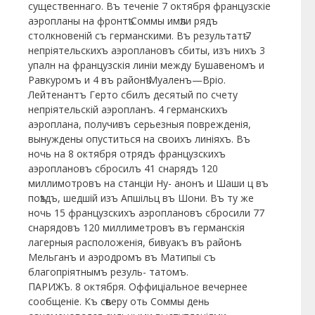
существеннаго. Въ теченіе 7 октября французскіе
аэропланы на фронтѣ Соммы имѣли рядъ
столкновеній съ германскими. Въ результатѣ 7
непріятельскихъ аэроплановъ сбиты, изъ нихъ 3
упалн на французскія линіи между Бушавеномъ и
Равкуромъ и 4 въ районѣ Муаленъ—Вріо.
Лейтенантъ Герто сбилъ десятый по счету
непріятельскій аэропланъ. 4 германскихъ
аэроплана, получивъ серьезныя поврежденія,
вынуждены опуститься на своихъ линіяхъ. Въ
ночь на 8 октября отрядъ французскихъ
аэроплановъ сбросилъ 41 снарядъ 120
миллимотровъ на станціи Ну- анонъ и Шаши ц въ
поѣздъ, шедшій изъ Апшільц въ Шони. Въ ту же
ночь 15 французскихъ аэроплановъ сбросили 77
снарядовъ 120 миллиметровъ въ германскія
лагерныя расположенія, бивуакъ въ районѣ
Мельганъ и аэродромъ въ Матипыі съ
благопріятнымъ резуль- татомъ.
ПАРИЖЪ. 8 октября. Оффиціальное вечернее
сообщеніе. Къ сѣверу оть Соммы день