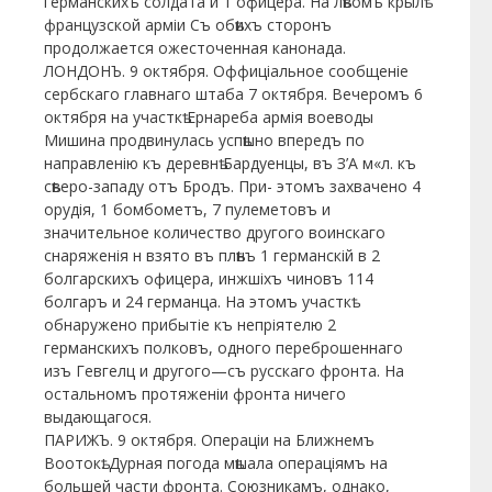
германскихъ солдата и 1 офицера. На лѣвомъ крылѣ
французской арміи Съ обѣихъ сторонъ
продолжается ожесточенная канонада.
ЛОНДОНЪ. 9 октября. Оффиціальное сообщеніе
сербскаго главнаго штаба 7 октября. Вечеромъ 6
октября на участкѣ Ернареба армія воеводы
Мишина продвинулась успѣшно впередъ по
направленію къ деревнѣ Бардуенцы, въ З’А м«л. къ
сѣверо-западу отъ Бродъ. При- этомъ захвачено 4
орудія, 1 бомбометъ, 7 пулеметовъ и
значительное количество другого воинскаго
снаряженія н взято въ плѣнъ 1 германскій в 2
болгарскихъ офицера, инжшіхъ чиновъ 114
болгаръ и 24 германца. На этомъ участкѣ
обнаружено прибытіе къ непріятелю 2
германскихъ полковъ, одного переброшеннаго
изъ Гевгелц и другого—съ русскаго фронта. На
остальномъ протяженіи фронта ничего
выдающагося.
ПАРИЖЪ. 9 октября. Операціи на Ближнемъ
Воотокѣ. Дурная погода мѣшала операціямъ на
большей части фронта. Союзникамъ, однако,