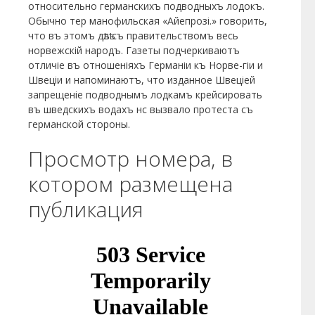
относительно германскихъ подводныхъ лодокъ.
Обычно тер манофильская «Айепрозі.» говорить,
что въ этомъ дѣлѣ съ правительствомъ весь
норвежскій народъ. Газеты подчеркиваютъ
отличіе въ отношеніяхъ Германіи къ Норве-гіи и
Швеціи и напоминаютъ, что изданное Швеціей
запрещеніе подводнымъ лодкамъ крейсировать
въ шведскихъ водахъ нс вызвало протеста съ
германской стороны.
Просмотр номера, в
котором размещена
публикация