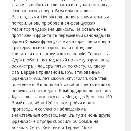
стараясь выбить наши части изъ участковъ лѣса,
захваченныхъ вчера. Всѣ усилія остались
безплодными. Непріятель понесъ значительныя
потери. Вновь пріобрѣтенная французская
территорія удержана цѣликомъ. На остальномъ
протяженіи фронта съ перерывами канонада. На
фронтѣ Соммы французскіе авіаторы сбили вчера
три германскихъ аэроплана и пріінуднли
снизиться пять, получившихъ аваріи. Сержантъ
Дормъ обилъ пятнадцатый по счету аэропланъ,
вахмистръ Флашеръ пятый по счету. Къ сѣверу
отъ Вердена привязной шаръ, атакованный
французскими, летчикомъ, спустился, объятый
пламенемъ. Въ ночь на 9 октября шесть нашихъ
воздушныхъ отрядовъ бомбардировали вокзалъ
Кур- сель, къ востоку отъ Меца, гдѣ сброшено 180
бомбъ, калибра 120. въ постройки и пѵти.
произведшія согласно наблюденіямъ
значительныя опустошенія. Въ ту же ночь другіе
французскіе отряды сбросили 50 бомбъ на
вокзалы Сепъ- Кеінтенъ и Тернье. 16 въ