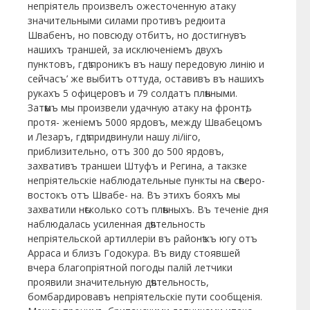
непріятель произвелъ ожесточенную атаку
значительными силами противъ редюита
Швабенъ, но повсюду отбитъ, но достигнувъ
нашихъ траншей, за исключеніемъ двухъ
пунктовъ, гдѣ проникъ въ нашу передовую линію и
сейчасъ’ же выбитъ оттуда, оставивъ въ нашихъ
рукахъ 5 офицеровъ и 79 солдатъ плѣнными.
Затѣмъ мы произвели удачную атаку на фронтѣ,
протя- женіемъ 5000 ярдовъ, между Швабецомъ
и Лезаръ, гдѣ придвинули нашу лі/ііго,
приблизительно, отъ 300 до 500 ярдовъ,
захвативъ траншеи Штуфъ и Регина, а такзке
непріятельскіе наблюдательные пункты на сѣверо-
востокъ отъ Швабе- на. Въ этихъ бояхъ мы
захватили нѣсколько сотъ плѣнныхъ. Въ теченіе дня
наблюдалась усиленная дѣятельность
непріятельской артиллеріи въ районѣ къ югу отъ
Арраса и близъ Годокура. Въ виду стоявшей
вчера благопріятной погоды палій летчики
проявили значительную дѣятельность,
бомбардировавъ непріятельскіе пути сообщенія.