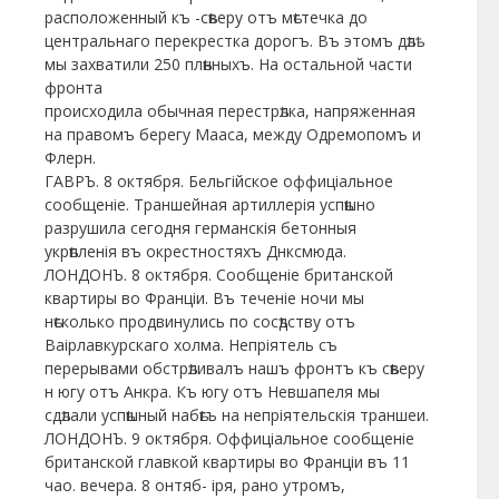
расположенный къ -сѣверу отъ мѣстечка до
центральнаго перекрестка дорогъ. Въ этомъ дѣлѣ
мы захватили 250 плѣнныхъ. На остальной части
фронта
происходила обычная перестрѣлка, напряженная
на правомъ берегу Мааса, между Одремопомъ и
Флерн.
ГАВРЪ. 8 октября. Бельгійское оффиціальное
сообщеніе. Траншейная артиллерія успѣшно
разрушила сегодня германскія бетонныя
укрѣпленія въ окрестностяхъ Днксмюда.
ЛОНДОНЪ. 8 октября. Сообщеніе британской
квартиры во Франціи. Въ теченіе ночи мы
нѣсколько продвинулись по сосѣдству отъ
Ваірлавкурскаго холма. Непріятель съ
перерывами обстрѣливалъ нашъ фронтъ къ сѣверу
н югу отъ Анкра. Къ югу отъ Невшапеля мы
сдѣлали успѣшный набѣгъ на непріятельскія траншеи.
ЛОНДОНЪ. 9 октября. Оффиціальное сообщеніе
британской главкой квартиры во Франціи въ 11
чао. вечера. 8 онтяб- іря, рано утромъ,