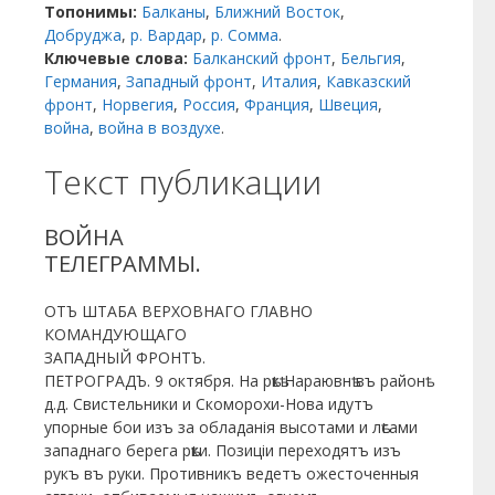
Топонимы:
Балканы
,
Ближний Восток
,
Добруджа
,
р. Вардар
,
р. Сомма
.
Ключевые слова:
Балканский фронт
,
Бельгия
,
Германия
,
Западный фронт
,
Италия
,
Кавказский
фронт
,
Норвегия
,
Россия
,
Франция
,
Швеция
,
война
,
война в воздухе
.
Текст публикации
ВОЙНА
ТЕЛЕГРАММЫ.
ОТЪ ШТАБА ВЕРХОВНАГО ГЛАВНО
КОМАНДУЮЩАГО
ЗАПАДНЫЙ ФРОНТЪ.
ПЕТРОГРАДЪ. 9 октября. На рѣкѣ Нараювнѣ въ районѣ
д.д. Свистельники и Скоморохи-Нова идутъ
упорные бои изъ за обладанія высотами и лѣсами
западнаго берега рѣки. Позиціи переходятъ изъ
рукъ въ руки. Противникъ ведетъ ожесточенныя