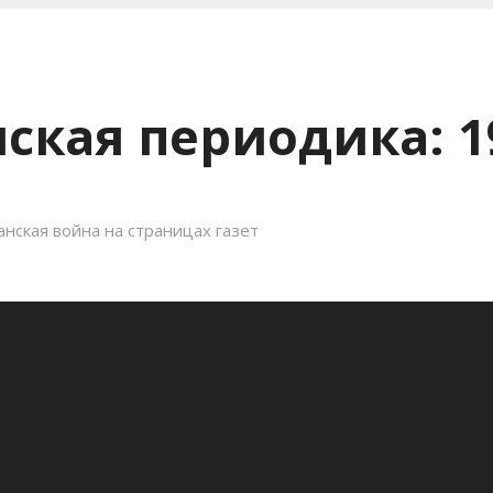
ская периодика: 1
нская война на страницах газет