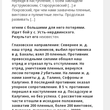
перейдя в наступление, с боем завладели
Ауструмовским, Староруковский […] и
Покровский, при чем нами захвачены пленные,
винтовки и пулеметные ленты. Продолжая
развивать […]
огнем с большими для него потерями.
Идет бой у с. Усть-нердвинского.
Результат его
неизвестен.
Глазовское направление: Севернее ж. д.
наш отряд лыжников, выбил противника
в д. Бахалы, взял 20 пленных. Противник
превосходными силами обошел наш
отряд и отрезал путь отступления. Но
отряд, уничтожив пленных, вернулся
лесом потеряв
2
убитыми. На линии ж. д.
нами заняты д. д. Талино, Софроны и
Калугино. В последней противник оказал
упорное сопротивление. В 5 ч. противник
перешел в наступление на д. Посадскую и
Калугино, но без успеха. С рассветом наши
части отошли в исходное положение,
захватив
200
пленных, более 200 винтовок,