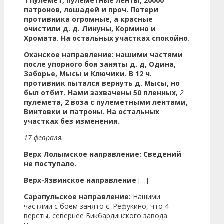
1 пулемет, пулеметные ленты,
20000
патронов, лошадей и проч. Потери
противника огромные, а красные
очистили д. д. Линуны, Кормино и
Хромата. На остальных участках спокойно.
Оханское направление: нашими частями
после упорного боя заняты д. д, Одина,
Заборье, Мысы и Ключики. В 12 ч.
противник пытался
вернуть д. Мысы, но
был отбит. Нами захвачены 50 пленных,
2
пулемета, 2 воза с п
улеметными лентами,
Винтовки и патроны. На остальных
участках без изменения.
17 февраля.
Верх Лолымское направление: Сведений
не поступало.
Верх-Язвинское направление
[…]
Сарапульское направление:
Нашими
частями с боем занято с. Рефукино, что 4
версты, севернее Бикбардинского завода.