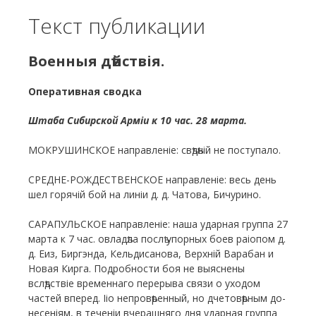
Текст публикации
Военныя дѣйствія.
Оперативная сводка
Штаба Сибирской Арміи к 10 час. 28 марта.
МОКРУШИНСКОЕ направленіе: свѣдѣній не поступало.
СРЕДНЕ-РОЖДЕСТВЕНСКОЕ направленіе: весь день
шел горячій бой на линіи д. д. Чатова, Бичурино.
САРАПУЛЬСКОЕ направленіе: наша ударная группа 27
марта к 7 час. овладѣла послѣ упорных боев раіопом д.
д. Еиз, Биргэнда, Кельдисанова, Верхній Варабан и
Новая Кирга. Подробности боя не выяснены
вслѣдствіе временнаго перерыва связи о уходом
частей вперед. Ііо непровѣренный, но дчетовѣрным до-
несеніям, в теченіи вчерашняго дня ударная группа