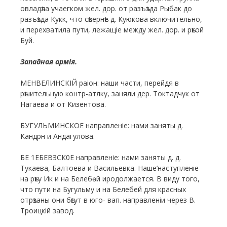
овладѣла учаегком жел. дор. от разъѣзда Рыбак до
разъѣзда Кукк, что сѣвернѣе д. Куюкова включительно,
и перехватила пути, лежащіе между жел. дор. и рѣкой
Буй.
Западная армія.
МЕНВЕЛИНСКІЙ раіон: наши части, перейдя в
рѣшительную контр-атлку, заняли дер. Токтадчук от
Нагаева и от Кизентова.
БУГУЛЬМИНСКОЕ направленіе: нами заняты д.
Кандрн и Андагулова.
БЕ 1ЕБЕВЗСК0Е направленіе: нами заняты д. д.
Тукаева, Балтоева и Васильевка. Наше’наступленіе
на рѣку Ик и на Белебѳй иродолжается. В виду того,
что пути на Бугульму и на Белебей для красных
отрѣзаны они бѣгут в юго- вап. направленіи через В.
Троицкій завод.