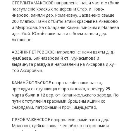
СТЁРЛИТАМАКСКОЕ направленіе: наши части отбили
наступленіе красяых па деревни Стар. и Ново-
Янарово, заняли дер. Романовну. Захвачено свыше
200 плѣнпых. Нами отбиты атаки красны! на Акеаково
и Музрякова. За обладаніе Камышлинским и іЧалаева
идет бой. Южнѣе наши части с боем заняли дер.
Акташево.
АВЗЯН0-ПЕТР0ВСК0Е направленіе: нами взяты д. д.
Яумбаева, Байназарова й ст. Мунасыпова и
выдвинута развѣдка в направленіи на Аксарова и Ху-
тор Аксаровый.
КАНАНЙКОЛЬСКОЕ направленіе: наши часта,
преслѣдуя отступающаго противника, к вечеру
25
марта были
в 12
вер. от Капаникольскаго завода. По
пути отступленія красными брошены ящики со
снарядами, патронами и проч. имущество.
ПРЕОБРАЖЕНСКОЕ направленіе: нами взята дер.
Мрясово, гдѣ был захва- чен обоз о патронами и