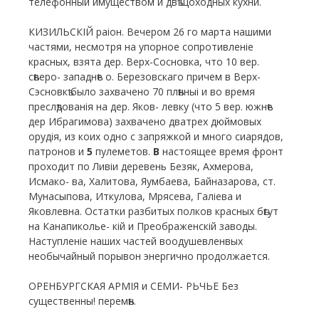
телефонный имуществом и двѣ щоходных кухни.
КИЗИЛЬСКІЙ раіон. Вечером 26 го марта нашими
частями, несмотря на упорное сопротивленіе
красных, взята дер. Верх-Сосновка, что 10 вер.
сѣверо- западнѣе о. Березовскаго причем в Верх-
Сэсновкѣ было захвачено 70 плѣнныі и во время
преслѣдованія на дер. Яков- левку (что 5 вер. южнѣе
дер Ибрагимова) захвачено дватрех дюймовых
орудія, из коих одно с запряжкой и много сиарядов,
патронов и
5
пулеметов.
В
настоящее время фронт
проходит по Ливіи деревень Безяк, Ахмерова,
Исмако- ва, Халитова, Яумбаева, Байназарова, ст.
Мунасыпова, Иткулова, Мрясева, Галіева и
Яковлевна. Остатки разбитых полков красных бѣгут
на Канапиколье- кій и Преображенскій заводы.
Наступленіе наших частей воодушевленвых
необычайный порывон энергично продолжается.
ОРЕНБУРГСКАЯ АРМІЯ и СЕМИ- РЬЧЬЕ Без
существенны! перемѣн.