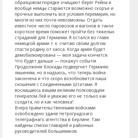
образцовом порядке очищают берег Рейна и
вообще немцы стараются возможно скоръе и
прочнъе выполнить все условия перемирия, но
многiя из них почти невозможны. Отдать
известное число паровозов и вагонов в такое
короткое время поможет пройти без тяжелых
страданий для Германии. Я остался во главе
немецкой армии т. к. считаю своим долгом
спасти родину от хаоса. Когда армiя будет
демобилизирована — моя задача кончится.
Что будет дальше — покажут событiя
Продолженiе блокады подвергнет Германiю
лишенiям, но я надъюсь, что теперь война
закончена и что скоро возобновится наша
сношения с Соединенными Штатами. Я
восхищаюсь вашим великим полководцем
генералом Лей и уважаю его не только как
солдата, но и как человека”.
Вчера правительственными войсками
освобождено зданiе петроградскаго
телеграфнаго агентства в Берлине. Там
найдены списки главарей и районных
руководителей большевиков.