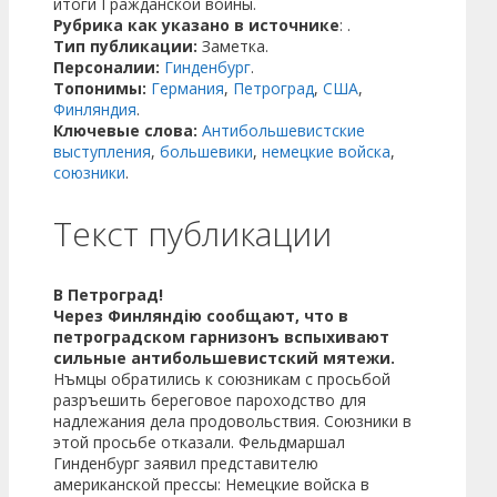
итоги Гражданской войны.
Рубрика как указано в источнике
: .
Тип публикации:
Заметка.
Персоналии:
Гинденбург
.
Топонимы:
Германия
,
Петроград
,
США
,
Финляндия
.
Ключевые слова:
Антибольшевистские
выступления
,
большевики
,
немецкие войска
,
союзники
.
Текст публикации
В Петроград!
Через Финляндiю сообщают, что в
петроградском гарнизонъ вспыхивают
сильные антибольшевистский мятежи.
Нъмцы обратились к союзникам с просьбой
разръешить береговое пароходство для
надлежания дела продовольствия. Союзники в
этой просьбе отказали. Фельдмаршал
Гинденбург заявил представителю
американской прессы: Немецкие войска в