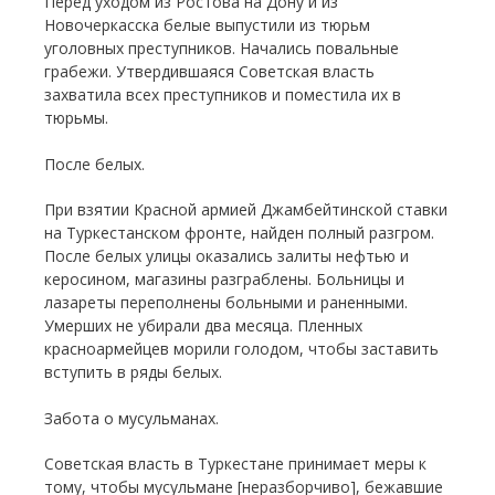
Перед уходом из Ростова на Дону и из
Новочеркасска белые выпустили из тюрьм
уголовных преступников. Начались повальные
грабежи. Утвердившаяся Советская власть
захватила всех преступников и поместила их в
тюрьмы.
После белых.
При взятии Красной армией Джамбейтинской ставки
на Туркестанском фронте, найден полный разгром.
После белых улицы оказались залиты нефтью и
керосином, магазины разграблены. Больницы и
лазареты переполнены больными и раненными.
Умерших не убирали два месяца. Пленных
красноармейцев морили голодом, чтобы заставить
вступить в ряды белых.
Забота о мусульманах.
Советская власть в Туркестане принимает меры к
тому, чтобы мусульмане [неразборчиво], бежавшие