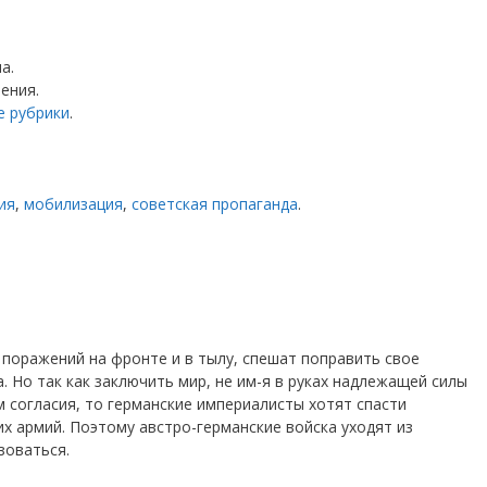
а.
ения.
е рубрики
.
ия
,
мобилизация
,
советская пропаганда
.
 поражений на фронте и в тылу, спешат поправить свое
 Но так как заключить мир, не им-я в руках надлежащей силы
м согласия, то германские империалисты хотят спасти
х армий. Поэтому австро-германские войска уходят из
зоваться.