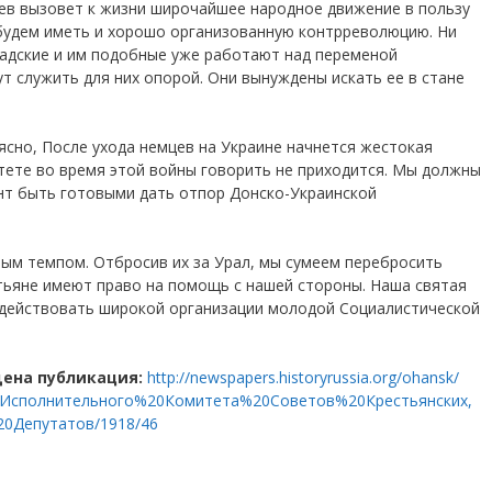
ев вызовет к жизни широчайшее народное движение в пользу
 будем иметь и хорошо организованную контрреволюцию. Ни
опадские и им подобные уже работают над переменой
т служить для них опорой. Они вынуждены искать ее в стане
 ясно, После ухода немцев на Украине начнется жестокая
итете во время этой войны говорить не приходится. Мы должны
нт быть готовыми дать отпор Донско-Украинской
ным темпом. Отбросив их за Урал, мы сумеем перебросить
стьяне имеют право на помощь с нашей стороны. Наша святая
одействовать широкой организации молодой Социалистической
ена публикация:
http://newspapers.historyrussia.org/ohansk/
Исполнительного%20Комитета%20Советов%20Крестьянских,
0Депутатов/1918/46