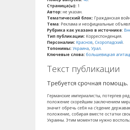
Страница(ы):
1
Автор:
не указан.
Тематический блок:
Гражданская войн
Тема
: Реклама и неофициальные объявл
Рубрика как указано в источнике
:
Вн
Тип публикации:
Корреспонденция.
Персоналии:
Краснов
,
Скоропадский
.
Топонимы:
Украина
,
Урал
.
Ключевые слова:
большевицкая агитац
Текст публикации
Требуется срочная помощь.
Германские империалисты, потерпев ряд
положение скорейшим заключением мира.
значит обречь себя на с’едение держава
положение, собирая вместе остатки свои
Украины. Этим моментом нужно восполь