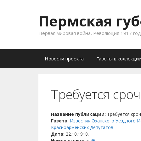
Пермская губ
Первая мировая война, Революция 1917 года
Skip to content
Новости проекта
Газеты в коллекци
Требуется сро
Название публикации:
Требуется сро
Газета:
Известия Оханского Уездного И
Красноармейских Депутатов
Дата:
22.10.1918.
Номер выпуска:
46
.