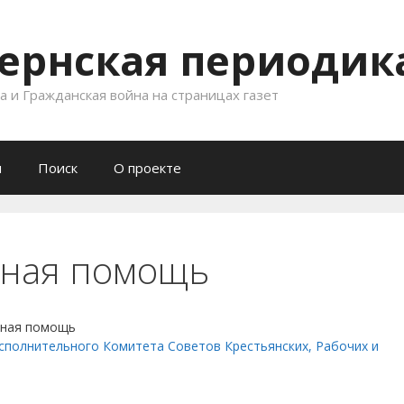
ернская периодика
 и Гражданская война на страницах газет
и
Поиск
О проекте
чная помощь
чная помощь
сполнительного Комитета Советов Крестьянских, Рабочих и