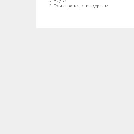
Post navigation
На утек
Пути к просвещению деревни