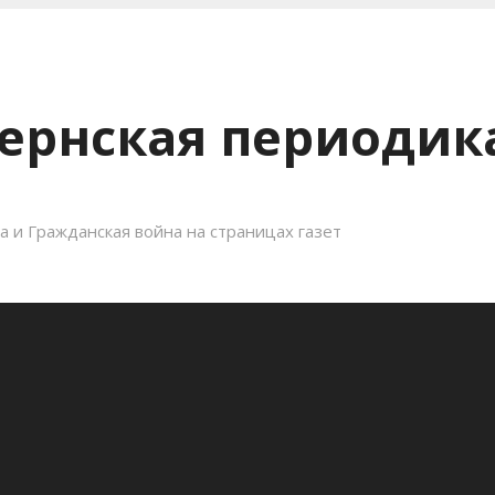
ернская периодика
 и Гражданская война на страницах газет