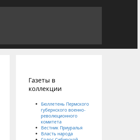
Газеты в
коллекции
Бюллетень Пермского
губернского военно-
революционного
комитета
Вестник Приуралья
Власть народа
Голос Сибирской