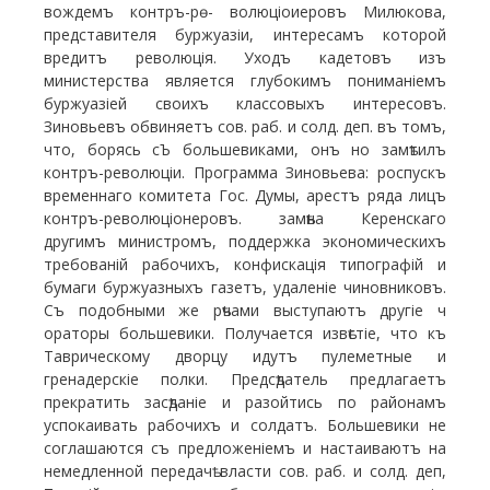
вождемъ контръ-рѳ- волюціоиеровъ Милюкова,
представителя буржуазіи, интересамъ которой
вредитъ революція. Уходъ кадетовъ изъ
министерства является глубокимъ пониманіемъ
буржуазіей своихъ классовыхъ интересовъ.
Зиновьевъ обвиняетъ сов. раб. и солд. деп. въ томъ,
что, борясь сЪ большевиками, онъ но замѣтилъ
контръ-революціи. Программа Зиновьева: роспускъ
временнаго комитета Гос. Думы, арестъ ряда лицъ
контръ-революціонеровъ. замѣна Керенскаго
другимъ министромъ, поддержка экономическихъ
требованій рабочихъ, конфискація типографій и
бумаги буржуазныхъ газетъ, удаленіе чиновниковъ.
Съ подобными же рѣчами выступаютъ другіе ч
ораторы большевики. Получается извѣстіе, что къ
Таврическому дворцу идутъ пулеметные и
гренадерскіе полки. Предсѣдатель предлагаетъ
прекратить засѣданіе и разойтись по районамъ
успокаивать рабочихъ и солдатъ. Большевики не
соглашаются съ предложеніемъ и настаиваютъ на
немедленной передачѣ власти сов. раб. и солд. деп,