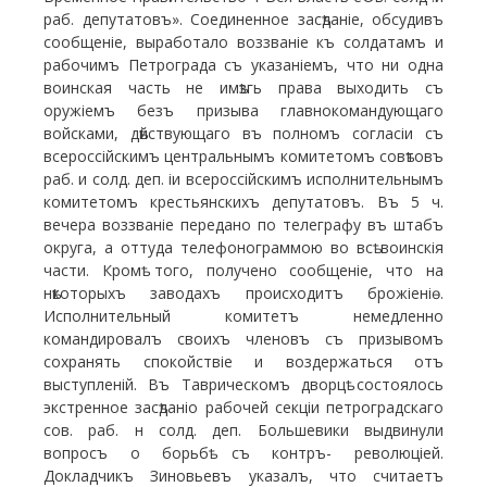
раб. депутатовъ». Соединенное засѣданіе, обсудивъ
сообщеніе, выработало воззваніе къ солдатамъ и
рабочимъ Петрограда съ указаніемъ, что ни одна
воинская часть не имѣзгь права выходить съ
оружіемъ безъ призыва главнокомандующаго
войсками, дѣйствующаго въ полномъ согласіи съ
всероссійскимъ центральнымъ комитетомъ совѣтовъ
раб. и солд. деп. іи всероссійскимъ исполнительнымъ
комитетомъ крестьянскихъ депутатовъ. Въ 5 ч.
вечера воззваніе передано по телеграфу въ штабъ
округа, а оттуда телефонограммою во всѣ воинскія
части. Кромѣ того, получено сообщеніе, что на
нѣкоторыхъ заводахъ происходитъ брожіеніѳ.
Исполнительный комитетъ немедленно
командировалъ своихъ членовъ съ призывомъ
сохранять спокойствіе и воздержаться отъ
выступленій. Въ Таврическомъ дворцѣ состоялось
экстренное засѣданіо рабочей секціи петроградскаго
сов. раб. н солд. деп. Большевики выдвинули
вопросъ о борьбѣ съ контръ- революціей.
Докладчикъ Зиновьевъ указалъ, что считаетъ