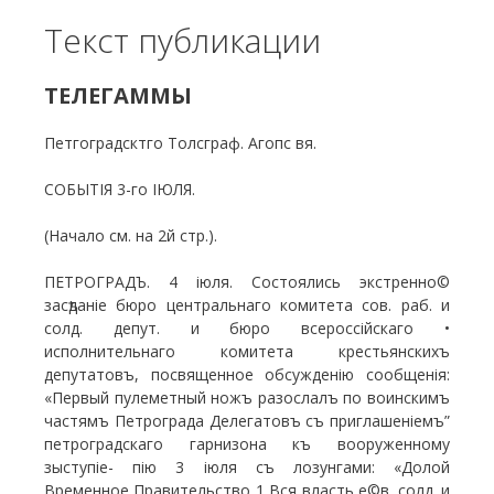
Текст публикации
ТЕЛЕГАММЫ
Петгоградсктго Толсграф. Агопс вя.
СОБЫТІЯ 3-го ІЮЛЯ.
(Начало см. на 2й стр.).
ПЕТРОГРАДЪ. 4 іюля. Состоялись экстренно©
засѣданіе бюро центральнаго комитета сов. раб. и
солд. депут. и бюро всероссійскаго •
исполнительнаго комитета крестьянскихъ
депутатовъ, посвященное обсужденію сообщенія:
«Первый пулеметный ножъ разослалъ по воинскимъ
частямъ Петрограда Делегатовъ съ приглашеніемъ”
петроградскаго гарнизона къ вооруженному
зыступіе- пію 3 іюля съ лозунгами: «Долой
Временное Правительство 1 Вся власть е©в. солд .и