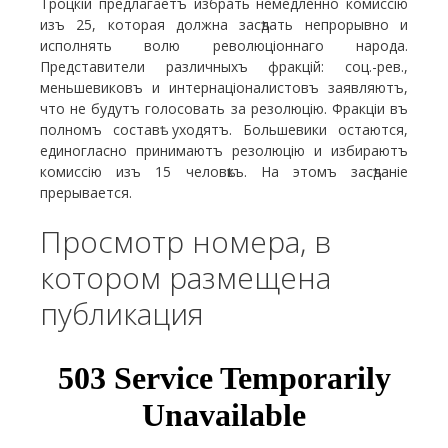
Троцкій предлагаетъ избрать немедленно комиссію
изъ 25, которая должна засѣдать непрорывно и
исполнять волю революціоннаго народа.
Представители различныхъ фракцій: соц.-рев.,
меньшевиковъ и интернаціоналистовъ заявляютъ,
что не будутъ голосовать за резолюцію. Фракціи въ
полномъ составѣ уходятъ. Большевики остаются,
единогласно принимаютъ резолюцію и избираютъ
комиссію изъ 15 человѣкъ. На этомъ засѣданіе
прерывается.
Просмотр номера, в
котором размещена
публикация