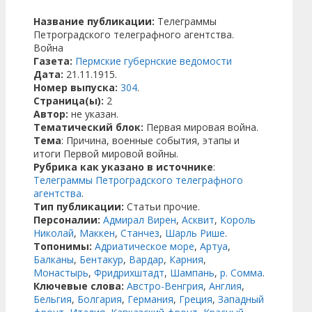
Название публикации:
Телеграммы
Петроградского телеграфного агентства.
Война
Газета:
Пермские губернские ведомости
Дата:
21.11.1915.
Номер выпуска:
304
.
Страница(ы):
2
Автор:
не указан.
Тематический блок:
Первая мировая война.
Тема
: Причина, военные события, этапы и
итоги Первой мировой войны.
Рубрика как указано в источнике
:
Телеграммы Петроградского телеграфного
агентства
.
Тип публикации:
Статьи прочие.
Персоналии:
Адмирал Вирен
,
Асквит
,
Король
Николай
,
Маккен
,
Станчез
,
Шарль Рише
.
Топонимы:
Адриатическое море
,
Артуа
,
Балканы
,
Бентакур
,
Вардар
,
Карния
,
Монастырь
,
Фридрихштадт
,
Шампань
,
р. Сомма
.
Ключевые слова:
Австро-Венгрия
,
Англия
,
Бельгия
,
Болгария
,
Германия
,
Греция
,
Западный