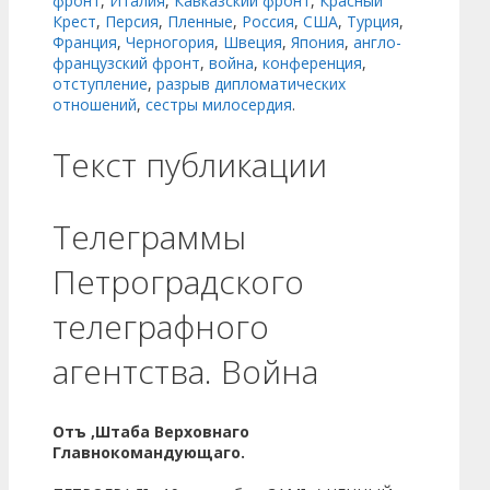
фронт
,
Италия
,
Кавказский фронт
,
Красный
Крест
,
Персия
,
Пленные
,
Россия
,
США
,
Турция
,
Франция
,
Черногория
,
Швеция
,
Япония
,
англо-
французский фронт
,
война
,
конференция
,
отступление
,
разрыв дипломатических
отношений
,
сестры милосердия
.
Текст публикации
Телеграммы
Петроградского
телеграфного
агентства. Война
Отъ ,Штаба Верховнаго
Главнокомандующаго.