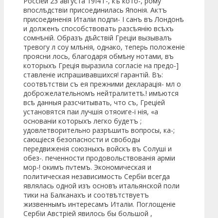
Россіей 23 августа 19І4 г-, къ кото-, рому
впослѣдствіи присоединилась Японія. Актъ
присоединенія Италіи подпи- I санъ въ Лондонѣ
и долженъ способствовать разсѣянію всѣхъ
сомнѣній. Образъ дѣйствій Греціи вызывалъ
тревогу л соу млѣнія, однако, теперь положеніе
проясни лось, благодаря обмѣну нотами, въ
которыхъ Греція выразила согласіе на предо-]
ставленіе испрашивавшихся! гарантій. Въ:
соотвѣтствіи съ ея прежними декларація- мл о
доброжелательномъ нейтралитетѣ.! имѣются
всѣ данныя разсчитывать, что съ, Греціей
установятся паи лучшія отяоиге-і нія, «а
основаніи которыхъ легко будетъ ;
удовлетворительно разрѣшить вопросы, ка-;
сающіеся безопасности и свободы
передвиженія союзныхъ войскъ въ Солуші и
обез-. печенности продовольствованія арміи
мор-! окимъ пѵтемъ. Экономическая и
политическая независимость Сербіи всегда
являлась одной изъ основъ итальянской поли
тики на Балканахъ и соотвѣтствуетъ
жизвеннымъ интересамъ Италіи. Поглощеніе
Сербіи Австріей явилось бы большой ,