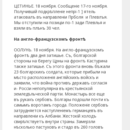
ЦЕТИНЬЕ. 18 ноября. Сообщеніе 17-го ноября.
Получившій подкрѣпленіе непрі-1 ] ятель
атаковалъ въ направленіи Прболя и Плевлъя.
Мы отступили на позиціи по-1 зади Плевлья и
взяли въ плѣнъ 30 чел.
На англо-французскомъ фронтѣ’.
ООЛУНЬ. 18 ноября. На англо-французскомъ
фронтѣ два дня затишье. Съ, болгарской
стороны на берегу Црны на фронтѣ Кастурина
также затишье. Съ этого фронта вновь бѣжали
23 болгарскихъ солдата, которые прибыли на
мѣсто расположенія англійскихъ войскъ и
заявили, что война противъ державъ согласія
и- Россіи непопулярна въ крестьянской
земледѣльческой партіи. Монастырь все еще
въ рукахъ сербовъ. Болгары подошли почти къ
самымъ воротамъ города. Положеніе сербовъ
затрудняется наступленіемъ германцевъ въ
направленіи къ Албаніи. Жестокій холодъ
свирѣпствуетъ внутри страны. Замерзли
нѣсколько пастуховъ и стадо въ 260 головъ