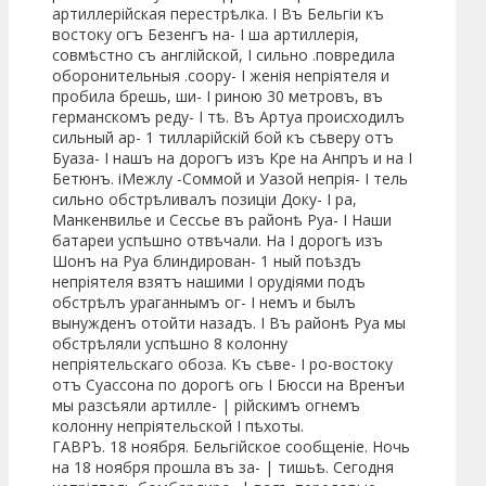
артиллерійская перестрѣлка. I Въ Бельгіи къ
востоку огъ Безенгъ на- I ша артиллерія,
совмѣстно съ англійской, I сильно .повредила
оборонительныя .соору- I женія непріятеля и
пробила брешь, ши- I риною 30 метровъ, въ
германскомъ реду- I тѣ. Въ Артуа происходилъ
сильный ар- 1 тилларійскій бой къ сѣверу отъ
Буаза- I нашъ на дорогъ изъ Кре на Анпръ и на I
Бетюнъ. іМежлу -Соммой и Уазой непрія- I тель
сильно обстрѣливалъ позиціи Доку- I ра,
Манкенвилье и Сессье въ районѣ Руа- I Наши
батареи успѣшно отвѣчали. На I дорогѣ изъ
Шонъ на Руа блиндирован- 1 ный поѣздъ
непріятеля взятъ нашими I орудіями подъ
обстрѣлъ ураганнымъ ог- I немъ и былъ
вынужденъ отойти назадъ. I Въ районѣ Руа мы
обстрѣляли успѣшно 8 колонну
непріятельскаго обоза. Къ сѣве- I ро-востоку
отъ Суассона по дорогѣ огь I Бюсси на Вренъи
мы разсѣяли артилле- | рійскимъ огнемъ
колонну непріятельской I пѣхоты.
ГАВРЪ. 18 ноября. Бельгійское сообщеніе. Ночь
на 18 ноября прошла въ за- | тишьѣ. Сегодня