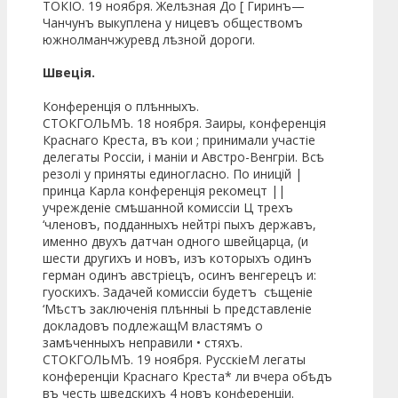
ТОКІО. 19 ноября. Желѣзная До [ Гиринъ—
Чанчунъ выкуплена у ницевъ обществомъ
южнолманчжуревд лѣзной дороги.
Швеція.
Конференція о плѣнныхъ.
СТОКГОЛЬМЪ. 18 ноября. Заиры, конференція
Краснаго Креста, въ кои ; принимали участіе
делегаты Россіи, і маніи и Австро-Венгріи. Всѣ
резолі у приняты единогласно. По иницій |
принца Карла конференція рекомецт ||
учрежденіе смѣшанной комиссіи Ц трехъ
‘членовъ, подданныхъ нейтрі пыхъ державъ,
именно двухъ датчан одного швейцарца, (и
шести другихъ и новъ, изъ которыхъ одинъ
герман одинъ австріецъ, осинъ венгерецъ и:
гуоскихъ. Задачей комиссіи будетъ сѣщеніе
‘Мѣстъ заключенія плѣнныі Ь представленіе
докладовъ подлежащМ властямъ о
замѣченныхъ неправили • стяхъ.
СТОКГОЛЬМЪ. 19 ноября. РусскіеМ легаты
конференціи Краснаго Креста* ли вчера обѣдъ
въ честь шведскихъ 4 новъ конференціи.