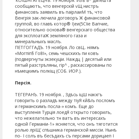
‘КОІШНГАГЕЦНЪ. 19 ноября. Изъ Б* дапешта
сообщаютъ, что венгерскій ѵЩ нистръ
финансовъ заявилъ въ паірлаиМ тѣ, что
Венгрія зак-лючила договоръ Ж финансовой
группой, во главѣ котор® І)еи(5СІіе Вапчие,
относительно основа® венгерскаго общества
для эксплоатаЖ земляного газа и
минеральныхъ маслъ.
ПЕТГОГГАДЪ. 19 ноября. Ло свЦ.. ніямъ
«Могпіп§ Го8І», семь чешскихъ пи ковъ
(подвергнуты экзекуціи. Наждц | десятый или
пятый разстрѣляны, гір^ , раскассированы по
нѣмецкимъ полкіщ (СОБ. ИОР.).
Персія.
ТЕГЕРАНЪ. 19 ноября. , Здѣсь іцШ накхгъ
говорить о разладѣ между тіуЯ кй&іъ посломъ
и германскимъ посла-» комъ. Еще до
выступленія Турція лоедЯ открыто говорилъ,
что нежелательно тн ватъ въ интересахъ
одной Германіи-1» ясняется, что онъ тяготится
ролью лріЩ’ спѣшника германской миссіи. Нынѣ
по- І солъ въ бесѣдахъ съ персами дорицаеп I