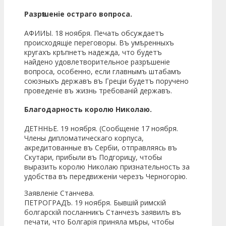
Разрѣшеніе остраго вопроса.
АФИИЫ. 18 ноября. Печать обсуждаетъ
происходящіе переговоры. Въ умѣренныхъ
кругахъ крѣпнетъ надежда, что будетъ
найдено удовлетворительное разрѣшеніе
вопроса, особенно, если главнымъ штабамъ
союзныхъ державъ въ Греціи будетъ поручено
проведеніе въ жизнь требованій державъ.
Благодарность королю Николаю.
ДЕТННЬЕ. 19 ноября. (Сообщеніе 17 ноября.
Члены дипломатическаго корпуса,
акредитованные въ Сербіи, отправляясь въ
Скутари, прибыли въ Подгорицу, чтобы
выразить королю Николаю признательность за
удобства въ передвиженіи черезъ Черногорію.
Заявленіе Станчева.
ПЕТРОГРАДЪ. 19 ноября. Бывшій римскій
болгарскій посланникъ Станчезъ заявилъ въ
печати, что Болгарія приняла мѣры, чтобы