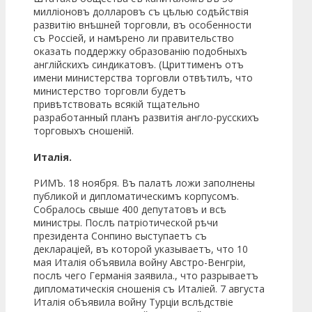
милліоновъ долларовъ съ цѣлью содѣйствія
развитію внѣшней торговли, въ особенности
съ Россіей, и намѣрено ли правительство
оказать поддержку образованію подобныхъ
англійскихъ синдикатовъ. (Цриттименъ отъ
имени министерства торговли отвѣтилъ, что
министерство торговли будетъ
привѣтствовать всякій тщательно
разработанный планъ развитія англо-русскихъ
торговыхъ сношеній.
Италія.
РИМЪ. 18 ноября. Въ палатѣ ложи заполнены
публикой и дипломатическимъ корпусомъ.
Собралось свыше 400 депутатовъ и всѣ
министры. Послѣ патріотической рѣчи
президента Сонпино выступаетъ съ
деклараціей, въ которой указываетъ, что 10
мая Италія объявила войну Австро-Венгріи,
послѣ чего Германія заявила., что разрываетъ
дипломатическія сношенія съ Италіей. 7 августа
Италія объявила войну Турціи вслѣдствіе