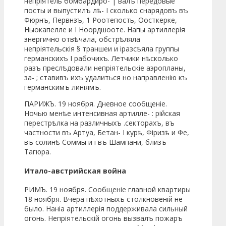
непріятель бомбардиро- | валъ передовые
посты и выпустилъ лѣ- I сколько снарядовъ въ
Фюрнъ, Первнзъ, 1 Роотепость, Оосткерке,
Ныокапелле и I Ноордшооте. Напы артиллерія
энергично отвѣчала, обстрѣляла
непріятельскія § траншеи и іразсѣяла группы
германскихъ I рабочихъ. Летчики нѣсколько
разъ преслѣдовали непріятельскіе аэропланы,
за- ; ставивъ ихъ удалиться но направленію къ
германскимъ линіямъ.
ПАРИЖЪ. 19 ноября. Дневное сообщеніе.
Ночью менѣе интенсивная артилле- : рійская
перестрѣлка на различныхъ .секторахъ, въ
частности въ Артуа, Бетан- I курѣ, Фіризѣ и Фе,
въ солинѣ Соммы и і въ Шампани, близъ
Тагюра.
Итало-австрийская война
РИМЪ. 19 ноября. Сообщеніе главной квартиры
18 ноября. Вчера пѣхотныхъ столкновеній не
было. Наніа артиллерія поддерживала сильный
огонь. Непріятельскій огонь вызвалъ пожаръ