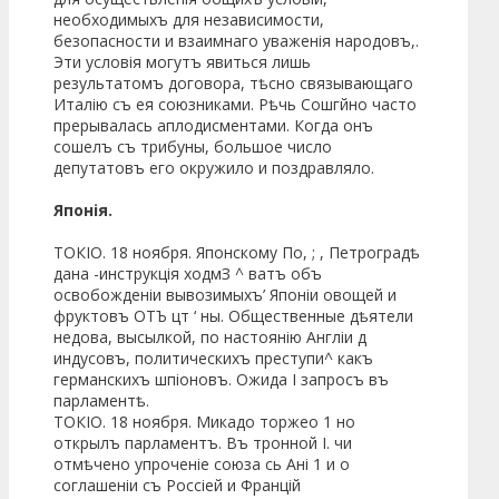
необходимыхъ для независимости,
безопасности и взаимнаго уваженія народовъ,.
Эти условія могутъ явиться лишь
результатомъ договора, тѣсно связывающаго
Италію съ ея союзниками. Рѣчь Сошгйно часто
прерывалась аплодисментами. Когда онъ
сошелъ съ трибуны, большое число
депутатовъ его окружило и поздравляло.
Японія.
ТОКІО. 18 ноября. Японскому По, ; , Петроградѣ
дана -инструкція ходмЗ ^ ватъ объ
освобожденіи вывозимыхъ’ Японіи овощей и
фруктовъ ОТЪ цт ‘ ны. Общественные дѣятели
недова, высылкой, по настоянію Англіи д
индусовъ, политическихъ преступи^ какъ
германскихъ шпіоновъ. Ожида I запросъ въ
парламентѣ.
ТОКІО. 18 ноября. Микадо торжео 1 но
открылъ парламентъ. Въ тронной I. чи
отмѣчено упроченіе союза сь Ані 1 и о
соглашеніи съ Россіей и Францій