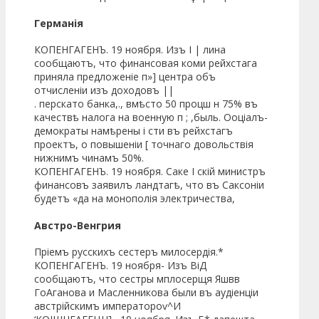
Германія
КОПЕНГАГЕНЪ. 19 ноября. Изъ I | лина
сообщаютъ, что финансовая коми рейхстага
приняла предложеніе п»] центра объ
отчисленіи изъ доходовъ ||
. перскато банка,., вмѣсто 50 процш н 75% въ
качествѣ налога на военную п ; ,быль. Ооціалъ-
демократы намѣрены і сти въ рейхстагъ
проектъ, о повышеніи [ точнаго довольствія
нижнимъ чинамъ 50%.
КОПЕНГАГЕНЪ. 19 ноября. Саке I скій министръ
финансовъ заявилъ ландтагѣ, что въ Саксоніи
будетъ «да на монополія электричества,
Австро-Венгрия
Пріемъ русскихъ сестеръ милосердія.*
КОПЕНГАГЕНЪ. 19 ноября- Изъ ВіД
сообщаютъ, что сестры мплосерщя Яшвв
ГоАганова и Масленникова были въ аудіенціи
австрійскимъ императороѵ^И