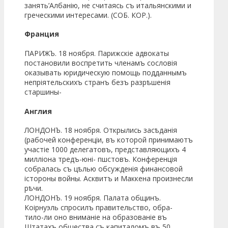
занять’Албанію, не считаясь съ итальянскими и
греческими интересами. (СОБ. КОР.).
Франция
ПАРИЖЪ. 18 ноября. Парижскіе адвокаты
постановили воспретить членамъ сословія
оказывать юридическую помощь подданнымъ
непріятельскихъ странъ безъ разрѣшенія
старшины-
Англия
ЛОНДОНЪ. 18 ноября. Открылись засѣданія
(рабочей конференціи, въ которой принимаютъ
участіе 1000 делегатовъ, представляющихъ 4
милліона тредъ-юні- пшстовъ. Конференція
собралась съ цѣлью обсужденія финансовой
істороны войны. Асквитъ и Маккена произнесли
рѣчи.
ЛОНДОНЪ. 19 ноября. Палата общинъ.
Коірнуэль спросилъ правительство, обра-
тило-ли оно вниманіе на образованіе въ
Штатахъ общества съ капиталомъ въ 50