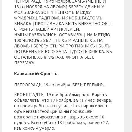
ПЕТРОГРАДЪ. 19-го ноября. ЗАМЪ-) ЧЕННЫЙ
18-го НОЯБРЯ НА ЛѢВОМЪ] БЕРЕГУ ДВИНЫ У
ФОЛЬВАРКА ЗОН-1 НЕНГОФЪ МЕЖДУ
ФРИДРИХШТАДІТОМЪ И ЯКОБШТАДТОМЪ
БИВАКЪ |ПРОТИВНИКА БЫЛЪ ВНЕЗАПНО ОБ- I
СТРѢЛЯНЪ НАШЕЙ АРТИЛЛЕРІЕЙ.
НѢМЦЫ РАЗБѢЖАЛИСЬ, ОСТАВИВЪ | НА МѢСТѢ ДО
100 ЧЕЛОВѢКЪ УБИ- ІТЫХЪ И РАНЕНЫХЪ. НА
ЛѢВОМЪ I БЕРЕГУ СТЫРИ ПРОТИВНИКЪ I БЫЛЪ
ПОТѢСНЕНЪ КЪ ЮГО-ЗАПА- I ДУ ОТЪ ХРЯСКА. ВЪ
ОСТАЛЬНЫХЪ 8 МѢСТАХЪ ФРОНТА БЕЗЪ
ПЕРЕМѢНЪ.
Кавказскій Фронтъ.
ПЕТРОГРАДЪ. 19-го ноября. БЕЗЪ ПЕРЕМѢНЪ.
КРОНШТАДТЪ- 19 ноября. Адмиралъ Виренъ
объявляетъ, что 17 ноября, въ : I 7 час. вечера,
но время работъ на сушил- : I кѣ пироксилина
одъ неизвѣстной цричи-ны произошли
возгораніе пироксилина и I взрывъ около 10
пудовъ. Всего убито 18 I рабочихъ, ранено 27,
изъ коихъ 4 умерло.