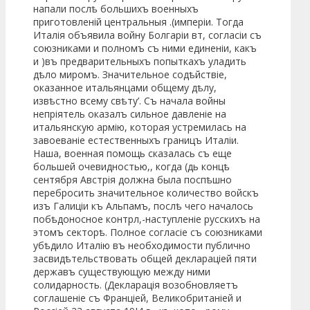
напали послѣ большихъ военныхъ
приготовленій центральныя .(имперіи. Тогда
Италія объявила войну Болгаріи вт, согласіи съ
союзниками и полномъ съ ними единеніи, какъ
и )въ предварительныхъ попыткахъ уладить
дѣло миромъ. Значительное содѣйствіе,
оказанное итальянцами общему дѣлу,
извѣстно всему свѣту’. Съ начала войны
непріятель оказалъ сильное давленіе на
итальянскую армію, которая устремилась на
завоеваніе естественныхъ границъ Италіи.
Наша, военная помощь сказалась съ еще
большей очевидностью,, когда (дь концѣ
сентября Австрія должна была поспѣшно
перебросить значительное количество войскъ
изъ Галиціи къ Альпамъ, послѣ чего началось
побѣдоносное контрл,-наступленіе русскихъ на
этомъ секторѣ. Полное согласіе съ союзниками
убѣдило Италію въ необходимости публично
засвидѣтельствовать общей деклараціей пяти
державъ существующую между ними
солидарность. (Декларація возобновляетъ
соглашеніе съ Франціей, Великобританіей и