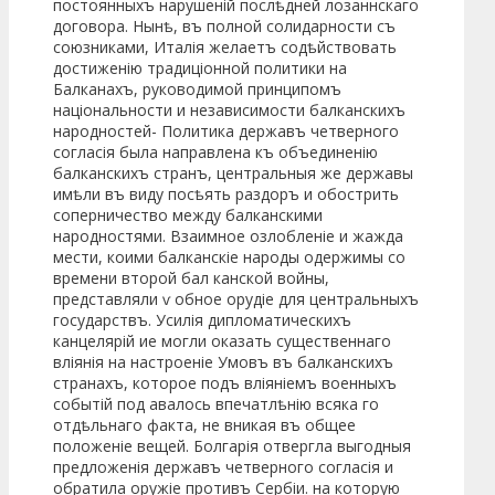
постоянныхъ нарушеній послѣдней лозаннскаго
договора. Нынѣ, въ полной солидарности съ
союзниками, Италія желаетъ содѣйствовать
достиженію традиціонной политики на
Балканахъ, руководимой принципомъ
національности и независимости балканскихъ
народностей- Политика державъ четверного
согласія была направлена къ объединенію
балканскихъ странъ, центральныя же державы
имѣли въ виду посѣять раздоръ и обострить
соперничество между балканскими
народностями. Взаимное озлобленіе и жажда
мести, коими балканскіе народы одержимы со
времени второй бал канской войны,
представляли ѵ обное орудіе для центральныхъ
государствъ. Усилія дипломатическихъ
канцелярій ие могли оказать существеннаго
вліянія на настроеніе Умовъ въ балканскихъ
странахъ, которое подъ вліяніемъ военныхъ
событій под авалось впечатлѣнію всяка го
отдѣльнаго факта, не вникая въ общее
положеніе вещей. Болгарія отвергла выгодныя
предложенія державъ четверного согласія и
обратила оружіе противъ Сербіи. на которую