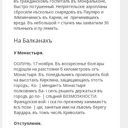
въ гражданскомъ госпиталѣ въ Монфальконе,
быстро потушенный. Непріятельскіе аэропланы
сбросили нѣсколько снарядовъ въ Пауляро и
ІМизинчинисъ въ Карніи, не причинившихъ
вреда. Въ небольшой > стычкѣ мы захватили 30
плѣнныхъ и пу-лемѳть.
На Балканахъ
У Монастыря.
ООЛУНЬ. 17 ноября. Въ воскресенье болгары
подошли на разстояніе б километровъ огъ
Монастыря. Въ. понедѣльникъ произошелъ бой
на высотахъ Кирклина, защищающихъ этотъ
городъ,. Ко- | мендантъ Монастыря
полковникъ Ва- і сичъ рѣшилъ держаться въ
городѣ до по- | слѣдней В03МО5КНОСТИ.
Французскія вой- і ска по-прежнему занимаютъ
всѣ пози- | ціи, занятыя ими на лѣвомъ берегу
Вардара, въ томъ числѣ Криволапъ.
Отступленіе.