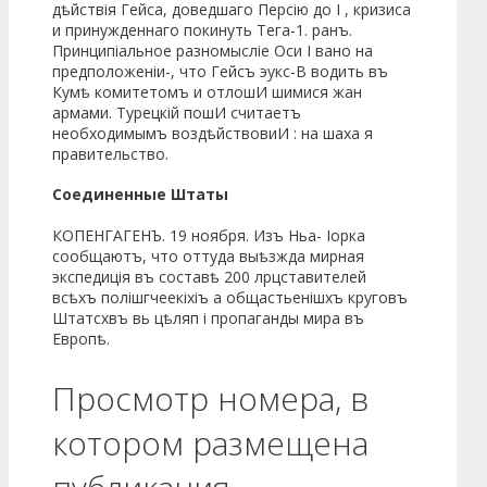
дѣйствія Гейса, доведшаго Персію до I , кризиса
и принужденнаго покинуть Тега-1. ранъ.
Принципіальное разномысліе Оси I вано на
предположеніи-, что Гейсъ эукс-В водить въ
Кумѣ комитетомъ и отлошИ шимися жан
армами. Турецкій пошИ считаетъ
необходимымъ воздѣйствовиИ : на шаха я
правительство.
Соединенные Штаты
КОПЕНГАГЕНЪ. 19 ноября. Изъ Ньа- Іорка
сообщаютъ, что оттуда выѣзжда мирная
экспедиція въ составѣ 200 лрцставителей
всѣхъ полішгчеекіхіъ а общастьенішхъ круговъ
Штатсхвъ вь цѣляп і пропаганды мира въ
Европѣ.
Просмотр номера, в
котором размещена