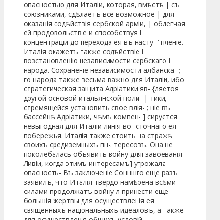
опасностью для Италіи, которая, вмѣстѣ | съ
союзниками, сдѣлаетъ все возможное | для
оказанія содѣйствія сербской арміи, | облегчая
ей продовольствіе и способствуя I
концентраціи до перехода ея въ насту- ‘ пленіе.
Италія окажетъ также содѣйствіе I
возстановленію независимости сербскаго I
народа. Сохраненіе независимости албанска- ;
го народа также весьма важно для Италіи, ибо
стратегическая защита Адріатики яв- {ляетоя
другой основой итальянской поли- | тики,
стремящейся установить свое влія- ; ніе въ
бассейнѣ Адріатики, чѣмъ компен- ] сируется
невыгодная для Италіи линія во- сточнаго ея
побережья. Италія также стоить на стражѣ
своихъ средиземныхъ пн-. тересовъ. Она не
поколебалась объявить войну дляі завоеванія
Ливіи, когда этимъ интересамъ] угрожала
опасность- Въ заключеніе Сонншго еще разъ
заявилъ, что Италія твердо намѣрена всѣми
силами продолжатъ войну л принести еще
большія жертвы для осуществленія ея
священныхъ національныхъ идеаловъ, а также
для осуществленія общихъ условій,