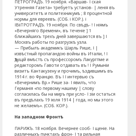
ПЕТРОГРАДЪ. 19 ноября. «Варшав- I ская
Утренняя Газета» требуетъ установ- | ленія въ
университетѣ и политехникумѣ ; 8 процентной
нормы для евреевъ. (СОБ. і КОР.). і
ІВііТРО’ГРАДЪ. 19 ноября. По свѣдѣ- ! I ніямъ
«Вечерняго Времени», въ теченіе ] 1
ближайшихъ трехъ дней завершаются въ ] I
Москвъ работы по разгрузкѣ узла.
— Прибылъ академикъ Шарль Рише, I |
извѣстный пропагандою войны въ Италіи, ! I
Ѣдущій вмѣстѣ съ профессоромъ Лакургпме и
редакторомъ Гавоти отдавать въ ! I Румыніи
визитъ Кантакузену и прочимъ, ѣздившимъ въ
1914 г. во Францію. Въ I I интервью съ
«Вечернимъ Вр.» Рише за- I явилъ, что
Германія «по первому нашему | слову
согласилась бы на миръ при усло- I зіи остаться
въ предѣлахъ 19 іюля 1914 | года, но мы этого
не желаемъ». (СОБ. КОР.).
На западном Фронтѣ
ПАРИЖЪ. 18 ноября. Вечернее сооб- I щеніе. На
различныхъ пунктахъ фрон- I та рильная