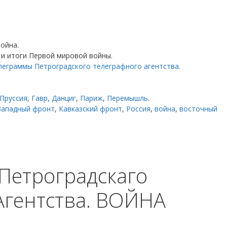
ойна.
 и итоги Первой мировой войны.
леграммы Петроградского телеграфного агентства
.
Пруссия
,
Гавр
,
Данциг
,
Париж
,
Перемышль
.
Западный фронт
,
Кавказский фронт
,
Россия
,
война
,
восточный
Петроградскаго
Агентства. ВОЙНА