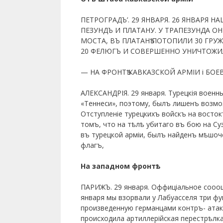
ПЕТРОГРАДЪ’. 29 ЯНВАРЯ. 26 ЯНВАРЯ 
ПЕЗУНДЪ И ПЛАТАНУ. У ТРАПЕЗУНДА О
МОСТА, ВЪ ПЛАТАНѢ ПОТОПИЛИ 30 ГРУ
20 ФЕЛЮГЪ И СОВЕРШЕННО УНИЧТОЖИЛ
— НА ФРОНТѢ КАВКАЗСКОЙ АРМІИ і БОЕ
АЛЕКСАНДРІЯ. 29 января. Турецкія военн
«Теннеси», поэтому, былъ лишенъ возмо
Отступленіе турецкихъ войскъ на восто
томъ, что на тѣлѣ убитаго въ бою на С
въ турецкой арміи, былъ найденъ мѣшоч
флагъ,
На западном фронтѣ.
ПАРИЖЪ. 29 января. Оффиціальное сооощен
января мы взорвали у Лабуасселя три фу
произведенную германцами контръ- атак
происходила артиллерійская перестрѣлка