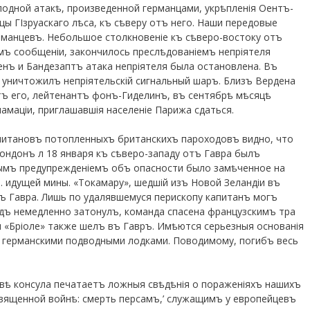
дной атакѣ, произведенной германцами, укрѣпленія Оентъ-
цы ГІзруаскаго лѣса, къ сѣверу отъ него. Наши передовые
ерманцевъ. Небольшое столкновеніе къ сѣверо-востоку отъ
ъ сообщеніи, закончилось преслѣдованіемъ непріятеля
енъ и Бандезаптъ атака непріятеля была остановлена. Въ
 уничтожилъ непріятельскій сигнальный шаръ. Близъ Вердена
тъ его, лейтенантъ фонъ-Гиделинъ, въ сентябрѣ мѣсяцѣ
маціи, приглашавшія населеніе Парижа сдаться.
питановъ потопленныхъ британскихъ пароходовъ видно, что
Лондонъ л 18 января къ сѣверо-западу отъ Гавра былъ
нымъ предупрежденіемъ объ опасности было замѣченное на
. идущей мины. «Токамару», шедшій изъ Новой Зеландіи въ
тъ Гавра. Лишь по удалявшемуся перископу капитанъ могъ
дъ немедленно затонулъ, команда спасена французскимъ тра
я «Бріоле» также шелъ въ Гавръ. Имѣются серьезныя основанія
 германскими подводными лодками. Поводимому, погибъ весь
вѣ консула печатаетъ ложныя свѣдѣнія о пораженіяхъ нашихъ
священной войнѣ: смерть персамъ,’ служащимъ у европейцевъ