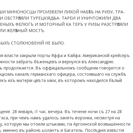
НАШИ МИНОНОСЦЫ ПРОИЗВЕЛИ ЛИХОЙ НАБѢГЪ НА РИЗУ, ТРА-
НИ ОБСТРѢЛЯЛИ ТУРЕЦКІЯД&А- ТАРЕИ И УНИЧТОЖИЛИ ДВА
ЖЕНЫХЪ ФЕЛЮГЪ И МОТОРНЫЙ КА ТЕРЪ У РИЗЫ РАЗСТРѢЛЯЛИ
И ЖЕЛѢЗНЫЙ МОСТЪ.
ВЫХЪ СТОЛКНОВЕНІЙ НЕ БЫЛО.
ыя власти закрыли порты Яффа и Кайфа. Американскій крейсеръ
жности забрать бѣженцевъ и вернулся въ Александрію.
къ продолжается. Въ оффиціальномъ сообщеніи говорится о
уэцкомъ каналѣ германскаго офицера, состоявшаго на службѣ
екъ изъ матеріи цвѣта хаки, въ которомъ находился бѣлый
іе. 28 января, і1 час. вечера. Въ теченіе ночи съ 27 на 28
гаса, при чемъ намъ удалось занять воронки, несмотря на
у, которую мы отоили штыками, гіа Аргоннской возвышенности
, именно въ районѣ ьолантъ и Багатель. Послѣднія извѣстія