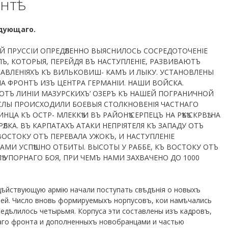
нтѣ
дующаго.
ОЙ ПРУССІИ ОПРЕДѢЛЕННО ВЫЯСНИЛОСЬ СОСРЕДОТОЧЕНІЕ
Ъ, КОТОРЫЯ, ПЕРЕЙДЯ ВЪ НАСТУПЛЕНІЕ, РАЗВИВАЮТЪ
ВЛЕНІЯХЪ КЪ ВИЛЬКОВИШ- КАМЪ И ЛЫКУ. УСТАНОВЛЕНЫ
А ФРОНТЪ ИЗЪ ЦЕНТРА ГЕРМАНІИ. НАШИ ВОЙСКА.
ОТЪ ЛИНІИ МАЗУРСКИХЪ’ ОЗЕРЪ КЪ НАШЕЙ ПОГРАНИЧНОЙ
ВИСЛЫ ПРОИСХОДИЛИ БОЕВЫЯ СТОЛКНОВЕНІЯ ЧАСТНАГО
А КЪ ОСТР- МЛЕККѢ И ВЪ РАЙОНѢ СЕРПЕЦЪ НА РѢКѢ СКРВѢ. НА
ѢЛКА. ВЪ КАРПАТАХЪ АТАКИ НЕПРІЯТЕЛЯ КЪ ЗАПАДУ ОТЪ
ВОСТОКУ ОТЪ ПЕРЕВАЛА УЖОКЪ, И НАСТУПЛЕНІЕ
АМИ УСПѢШНО ОТБИТЫ. ВЫСОТЫ У РАББЕ, КЪ ВОСТОКУ ОТЪ
Ѣ УПОРНАГО БОЯ, ПРИ ЧЕМЪ НАМИ ЗАХВАЧЕНО ДО 1000
 дѣйствующую армію начали поступать свѣдѣнія о новыхъ
ей. Число вновь формируемыхъ норпусовъ, кои намѣчались
редѣлилось четырьмя. Корпуса эти составлены изъ кадровъ,
аго фронта и дополненныхъ новобранцами и частью