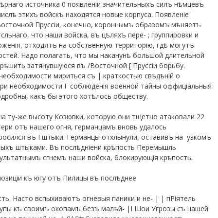
ѣрнаго источника 0 появленіи значительныхъ силъ нѣмцевъ
ислѣ этихъ войскъ находятся новые корпуса. Появленіе
Восточной Пруссіи, конечно, короннымъ образомъ мѣняетъ
льнаго, что наши войска, въ цѣляхъ пере- ; группировки и
оженія, отходятъ на собственную территорію, гдѣ могутъ
остей. Надо полагать, что мы наканунѣ большой длительной
зрѣшить затянувшуюся въ /Восточной [ Пруссіи борьбу.
необходимости мириться съ | краткостью свѣдѣній о
при необходимости Г соблюденія военной тайны оффиціальныя
одробны, какъ бы этого хотѣлось обществу.
на ту-же высоту Козювки, которую они тщетно атаковали 22
тери отъ нашего огня, германцамъ вновь удалось
росился въ I штыки. Германцы отхлынули, оставивъ на
узкомъ
тыхъ штыками. Въ послѣдніени крѣпость Перемышль
ультатнымъ сгнемъ наши войска, блокирующія крѣпость.
позиціи къ югу отъ Пилицы въ послѣднее
ть. Насто вспыхиваютъ огневыя паники и не- | | пРіятель
упы къ своимъ окопамъ безъ малѣй- |І Шои Угрозы съ нашей