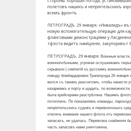
стороны. Хорошая погода, установившаяс
полетовъ нашихъ и непріятельскихъ аэр
всемъ фронтѣ.
ПЕТРОГРАДЪ. 29 января. «Инвалидъ» въ
новую вспомэгательцую операцію для ка
фланговыми демонстраціями у Ласденена 
тфлота видитъ намѣреніе, закупоривът Бо
ПЕТРОГРАДЪ. 29 января.
Военныя власти 
военноплѣнными, угрожая ослушникамъ тюрьм
скрывали | симпатій къ русскимъ военноплѣнн
поводу бомбардировки Трапезунда 26 января 
велся съ такимъ разсчетомъ, чтобы нанести
казармамъ и порту и щадить, по возможности,
была крейсерами разстрѣляна. Нашимъ флотом
потопленъ. По показаніямъ команды, пароход
непріятельскихъ судовъ и перевозочныхъ сре
отвлечь вниманіе нашего флота отъ перевозк
запасахъ, не удалась. Перевозка снабженія б
часть запасовъ нами уничтожена.