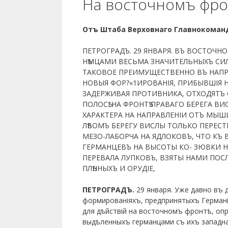
На восточномъ фро
Отъ Штаба Верховнаго Главнокоман
ПЕТРОГРАДЪ. 29 ЯНВАРЯ. ВЪ ВОСТОЧН
НѢМЦАМИ ВЕСЬМА ЗНАЧИТЕЛЬНЫХЪ СИЛ
ТАКОВОЕ ПРЕИМУЩЕСТВЕННО ВЪ НАПРА
НОВЫЯ ФОР?«1ИРОВАНІЯ, ПРИБЫВШІЯ Н
ЗАДЕРЖИВАЯ ПРОТИВНИКА, ОТХОДЯТЪ 
ПОЛОСѢ. НА ФРОНТѢ ПРАВАГО БЕРЕГА 
ХАРАКТЕРА НА НАПРАВЛЕНІИ ОТЪ МЫШИНЦ
ЛѢВОМЪ БЕРЕГУ ВИСЛЫ ТОЛЬКО ПЕРЕСТР
МЕЗО-ЛАБОРЧА НА ЯДЛОКОВЪ, ЧТО КЪ 
ГЕРМАНЦЕВЪ НА ВЫСОТЫ КО- ЗЮВКИ Н
ПЕРЕВАЛА ЛУПКОВЪ, ВЗЯТЫ НАМИ ПОСЛ
ПЛѢННЫХЪ И ОРУДІЕ,
ПЕТРОГРАДЪ.
29 января. Уже давно въ
формированіяхъ, предпринятыхъ Германі
для дѣйствій на восточномъ фронтѣ, оп
выдѣленныхъ германцами съ ихъ западн