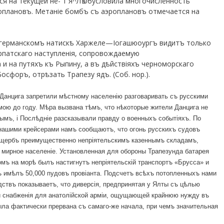
я на текущей не- 1 Я^ЛѢ обусловила многочисленность
оплановъ. Метаніе бомбъ съ аэроплановъ отмечается на
 германскомъ натискѣ Харжеле—Іогашюоургъ видитъ только
рпатскаго наступленія, сопровождаемую
и на путяхъ къ Рыпину, а въ дѣйствіяхъ черноморскаго
сфоръ, отрѣзать Трапезу ядъ. (Соб. нор.).
Данцига запретили мѣстному населенію разговаривать съ русскими
ою до году. Мѣра вызвана тѣмъ, что нѣкоторые жители Данцига не
ымъ, і Послѣдніе разсказывали правду о военныхъ событіяхъ. По
нашими крейсерами намъ сообщаютъ, что огонь русскихъ судовъ
 ущербъ преимущественно непріятельскимъ казеннымъ складамъ,
 мирное населеніе. Установленная для обороны Трапезунда батарея
ъ на морѣ былъ настигнутъ непріятельскій транспортъ «Брусса» и
ъ имѣлъ 50,000 пудовъ провіанта. Подсчетъ всѣхъ потопленныхъ нами
дствъ показываетъ, что диверсія, предпринятая у Ялты съ цѣлью
и снабженія для анатолійской арміи, ощущающей крайнюю нужду въ
ыла фактически прервана съ самаго-же начала, при чемъ значительная