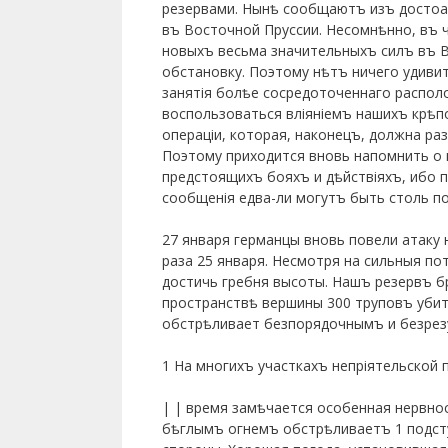
резервами. Нынѣ сообщаютъ изъ достоа
въ Восточной Пруссии. Несомнѣнно, въ ч
новыхъ весьма значительныхъ силъ въ 
обстановку. Поэтому нѣтъ ничего удивитс
занятія болѣе сосредоточеннаго распол
воспользоваться вліяніемъ нашихъ крѣп
операціи, которая, наконецъ, должна ра
Поэтому приходится вновь напомнить о 
предстоящихъ бояхъ и дѣйствіяхъ, ибо 
сообщенія едва-ли могутъ быть столь п
27 января германцы вновь повели атаку 
раза 25 января. Несмотря на сильныя по
достичь
гребня высоты. Нашъ резервъ б
пространствѣ вершины 300 труповъ уби
обстрѣливает безпорядочнымъ и безрез
1 На многихъ участкахъ непріятельской 
| | время замѣчается особенная нервнос
бѣглымъ огнемъ обстрѣливаетъ 1 подст