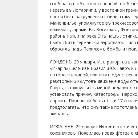
сообщаютъ объ ожесточенной, но безпло
Герезъ въ Лотарингіи, у восточной грани
посты безъ затрудненія отбили атаку г
Манонвилье, упомянутое въ трехчасовом
нашими гусарами. Въ Вогезахъ у Фонтан
районѣ Каньи на рѣкѣ Энъ нашъ летчикъ
былъ сбитъ германскій аэропланъ. Пило
сбросилъ надъ Парижемъ бомбы и прокла
ЛОНДОНЪ. 29 января. Изъ рапортовъ ка
«Икарія» шелъ изъ Бразиліи въ Гавръ и 
потопленъ миной, при чі»мъ единствен
разстояніи 30 футовъ движеніе воды отъ
Гавръ, столкнулся еъ миной недалеко о
установить причину катастрофы. Парохо
лоромъ. Пропавшій безъ вѣсти 17 январ
предполагать, что онъ также потопленъ
экипажъ.
ИСФАГАНЬ. 29 января. Нуженъ въ качест
союзниковъ; Появилась новая ф’етва о 