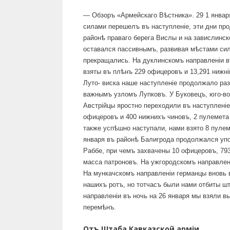
— Обзоръ «Армейскаго Вѣстника». 29 1 января
силами перешелъ въ наступленіе, эти дни про
районѣ праваго берега Вислы и на завислинс
оставался пассивнымъ, развивая мѣстами силь
прекращались. На дуклинскомъ направленіи в
взяты въ плѣнъ 229 офицеровъ и 13,291 нижн
Луто- виска наше наступленіе продолжало раз
важнымъ узломъ Лупковъ. У Буковецъ, юго-во
Австрійцы яростно переходили въ наступленіе
офицеровъ и 400 нижнихъ чиновъ, 2 пулемета 
также успѣшно наступали, нами взято 8 пулем
января въ районѣ Балигрода продолжался упо
Раббе, при чемъ захвачены 10 офицеровъ, 793
масса патроновъ. На ужгородскомъ направлен
На мункачскомъ направленіи германцы вновь 
нашихъ ротъ, но тотчасъ были нами отбиты ш
направленіи въ ночь на 26 января мы взяли 
перемѣнъ.
Отъ Штаба
Кавказской арміи