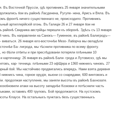
. Въ Восточной Пруссіи, гдѣ противникъ 25 января значительными
должались бои въ районѣ Ласденена, Ругупе- нена, Арисъ и Вяла. Въ
комъ фронтѣ ничего существеннаго не, происходило. Противникъ
ный артиллерійскій огонь. Въ Галиціи 26 и 27 января бои не
ъ районѣ Свидника австрійцы перешли къ оборонѣ. Здѣсь съ 13 января
ій чинъ. Въ направленіи на Санокъ— Гуменное, въ районѣ Балигродъ—
- виваться. 26 января юго-восточнѣе Мезо- Лаборча мы овладѣли
сточнѣе Ба- лигрода, мы тѣснили противника по всему фронту.
, но бѣіли отбиты и при преслѣдованіи потеряли плѣнными 10
и картечницу. 26 января въ районѣ Бали- грода и Лутовискэ, гдѣ мы
етовъ, кар- течница. плѣнными 23 офЩера и 1360 нижнихъ чиновъ. 27
рный бой. Мы настойчиво продвигались впередъ. Нами взята деревня
 нижнихъ чина, горное орудіе, вьюни со снарядами, 600 винтовокъ и
іи. продолжая наступленіе, мы заняли высоты въ районѣ Бахнозате.
возобновили атаки на высоту западнѣе Козювки и потѣснили часть
тыками, оставивъ 400 труповъ. Бой продолжается. На хустскомъ
высоты Клаусе. На остальныхъ пунктахъ безъ существенныхъ