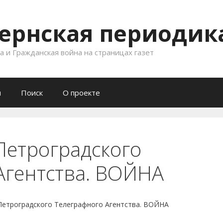
ернская периодика
 и Гражданская война на страницах газет
и
Поиск
О проекте
етроградского
Агентства. ВОЙНА
троградского Телеграфного Агентства. ВОЙНА