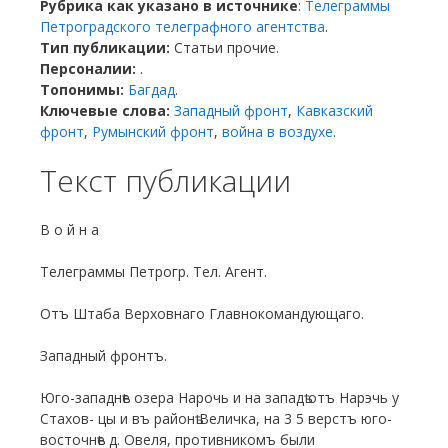
Рубрика как указано в источнике
:
Телеграммы
Петроградского телеграфного агентства
.
Тип публикации:
Статьи прочие.
Персоналии:
.
Топонимы:
Багдад
.
Ключевые слова:
Западный фронт
,
Кавказский
фронт
,
Румынский фронт
,
война в воздухе
.
Текст публикации
В о й н а
Телеграммы Петрогр. Тел. Агент.
Отъ Штаба Верховнаго Главнокомандующаго.
Западный фронтъ.
Юго-западнѣе озера Нарочь и на западѣ отъ Нарэчь у
Стахов- цы и въ районѣ Величка, на 3 5 верстъ юго-
восточнѣе д. Овеля, противникомъ были