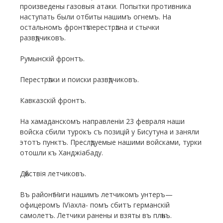
произведены газовыя атаки. Попытки противника
наступать были отбиты нашимъ огнемъ. На
остальномъ фронтѣ перестрѣлна и стычки
развѣдчиковъ.
Румынскій фронтъ.
Перестрѣлки и поиски развѣдчиковъ.
Кавказскій фронтъ.
На хамаданскомъ направленіи 23 февраля наши
войска сбили турокъ съ позицій у Бисутуна и заняли
этотъ пунктъ. Преслѣдуемые нашими войсками, турки
отошли къ Ханджіабаду.
Дѣйствія летчиковъ.
Въ районѣ Чиги нашимъ летчикомъ унтеръ—
офицеромъ ІѴіахла- помъ сбитъ германскій
самолетъ. Летчики ранены и взяты въ плѣнъ.