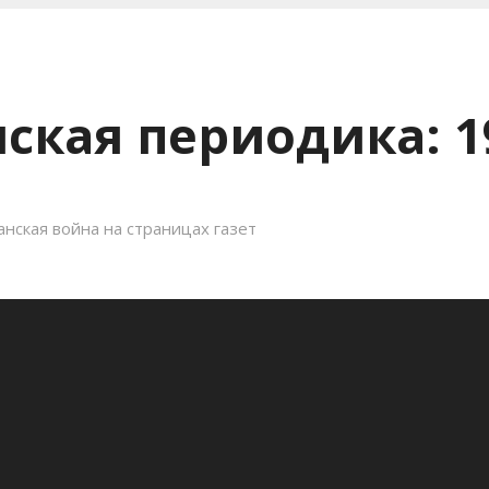
ская периодика: 1
нская война на страницах газет