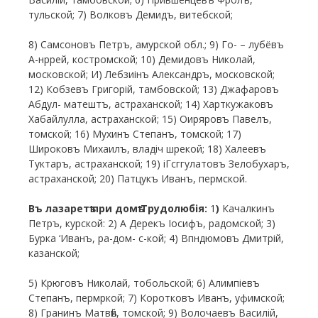
тульской; 7) Волковъ Демидъ, витебской;
8) Самсоновъ Петръ, амурской обл.; 9) Го- – лубёвъ
А-нррей, костромской; 10) Демидовъ Николай,
московской; И) Лебзиінъ Александръ, московской;
12) Кобзевъ Григорій, тамбовской; 13) Джафаровъ
Абдул- матештъ, астраханской; 14) Харткужаковъ
Хабайлулла, астраханской; 15) Оиряровъ Павелъ,
томской; 16) Мухинъ Степанъ, томской; 17)
Широковъ Михаилъ, владіч шрекой; 18) Халеевъ
Туктаръ, астраханской; 19) іГсггулатовъ Зелобухаръ,
астраханской; 20) Патцукъ Иванъ, пермской.
Въ лазаретѣ при домѣ Трудолюбія:
1
)
Качалкинъ
Петръ, курской: 2) А Дерекъ Іосифъ, радомской; 3)
Бурка ‘Иванъ, ра-дом- с-кой; 4) Впндюмовъ Дмитрій,
казанской;
5) Крюговъ Николай, тобольской; 6) Алимпіевъ
Степанъ, пермркой; 7) Коротковъ Иванъ, уфимской;
8) Гранинъ Матвѣй, томской; 9) Волочаевъ Василій,