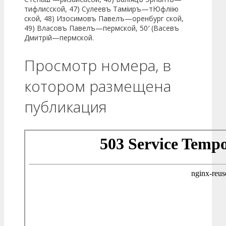
тифлисской, 47) Сулеевъ Таміиръ—тЮфліію
ской, 48) Изосимовъ Павелъ—оренбург ской,
49) Власовъ Павелъ—пермской, 50′ (Васевъ
Дмитрій—пермской.
Просмотр номера, в
котором размещена
публикация