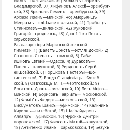
Яковъ—полтавской, 36) Волковъ Гавріилъ—
Владимірской, 37) Лифановъ Алексѣй—оренбург-
окй, 38) Брюновъ Семенъ—оренбургской, 39)
Архіаза Иванъ—минской, 4о) Амерьянщъ
Меера мъ—елШзаветпольской, 41) Пробощъ
Станиславъ—.виленской, 42) Жуковскій
Григорій—гродненск., 43) Даш-1 1 ко Петръ—
харьковской.
Въ лазаретѣ при Маріинской женской
гіимназіи. 1) (Вааетъ Эрнстъ—эстляіі,докой,- 2)
Сазоновъ Степанъ—томской, 3) Табач-
ишіковъ Евгеній—Одесса, 4) Дураковъ—
Павелъ—калужской, 5) Рирдоновъ Сергѣй —
екШсейской, 6) Горшковъ Нестеръі—шо-
гиотевской, 7) Бонда Стандісліаць—©ктеб-
ской, 8) Овѣо’юхкщ’ь М. ІІ.—чертговской,; 9)
Богатовъ Дванъ—рязанской, 10) Лисъ Ыцісо—
минской, И) Борисовъ Гавріилъ— московской,
12) Фомін’нъ Федоръ—москов– ской, 13)
Бикбуматовъ Шаихъ—уфимской, 14) Калининъ
Кириллъ—витебской, 15) Шал’хайдаровь
Аллаяръ—.уфимской, 10) Чурсикъ Дмитрій—
воронежской, 17) Фирсовъ Матвѣй—калужской,
18) Антипенко Иванъ—харьковской, 19) Безухъ