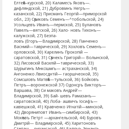
Елтеѣй–курской, 20) Каламесъ Яковъ—.
дифляндской, 21) Дубровіинъ Негръ—
казанской, 22) Присманъ Георгій—приморской
обл., 23) Сѣриковъ Семенъ—^тобольской, 24)
Усольцевъ Иванъ—пермской, 25) Булановъ
Павелъ—вятской, 26) Хало- новъ Тихонъ—
калужской, 27) Безпа-
ловъ (Егоръ—Владимірской, 28) Панченко
Васнмій—таврической, 29) Хохловъ Семенъ—
орловской, 30) Карелинъ Прокопій —
саратовской, 31) Сѣрчекъ Григорій— Волынской,
32) Лисовскій Василій—таврической, 33)
Шурыгинъ Мнксішмгь— астраханской, 34)
Ангоненко Лвиосднтій— гаоршічеокой, 35)
Сомсшіовъ Матвѣй—тульской, 36) Бойковъ
Петръ—воронежской 37) Одонсръ Викторъ—
Варшава, 38) Си маковъ Андрей’—
Владимірской, 39) Бай- шевъ Рамазанъ—
саіратовсікой, 40) Лоба- ашвичъ Іосифъ—
кавіешжой, 41) Кравченко Игнатій—минской,
42) Дворяниповт Иванъ—симбирской, 43)
Мокѣевъ Петрт —архангельской, 44) Буровъ
Дмитрій— Владимірской, 45) Харитоновъ
Степаш —ризаисасой, 46) Баліяцъ Эрнанть—