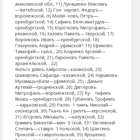
акмолинской обл., 11) Лукашенко Максимъ
—’витебской, 12) Гон- чаровт, Федоръ—
воронежской, із) Малііі!- новъ Петръ—
оренбургской, 14) Сафинъ Велн.хматудла—
оренбургской, 15) Коротковъ Митрофанъ—
рязанской, 16) Хазовъ Павелъ—тверской, 17)
Воронковъ Иванъ —оренбургской, 18)
Глазуновъ Андрей— уфимской^ 19) Ефимово.
Тиімофей—тшііск., 20) Азаренко Арсеній—
оренбургской, 21) Ларіоновъ Павелъ—
архангельской, . 22)
Хнлъго длинъ Хайролла—казанской, 23)
Шажировъ Сафалда—казанской, 24) Нарывовъ
МухамщъчВали—уфимской, 25) : Данько
Артемій—гродненской, 26) Диггеровъ
Митрофанъ—воронежской, 27) Ку- : тифинъ
Яковъ—оренбургской, 28) Губановъ Трофимъ
—харьковской, 29) Распо- 1 •нинъ Николай—
олонецкой, 30) Ткачъ Кн- ( риллъ—херсонской,
31) іЕгоровъ Мікхашлъ ; —калужской, 32)
і’раммгь Викентій—мин- 0 ской, 33^ Евглевокій
Степанъ—ставро- 1 польской, 34) Шантинъ
Прокопій—ставропольской, 35) Ярошенко