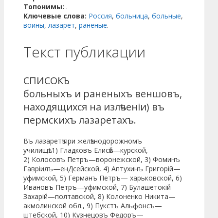
Топонимы:
.
Ключевые слова:
Россия
,
больница
,
больные
,
воины
,
лазарет
,
раненые
.
Текст публикации
СПИСОКЪ
больныхъ и раненыхъ веншовъ,
находящихся на излѣченіи) въ
пермскихъ лазаретахъ.
Въ лазаретѣ при желѣзнодорожномъ
училищѣ. 1) Гладковъ Елисѣй—курской,
2) Колосовъ Петръ—воронежской, 3) Фоминъ
Гавріилъ—енДсейской, 4) Аптухинъ Григорій—
уфимской, 5) Германъ Петръ— харьковской, 6)
Ивановъ Петръ—уфимской, 7) Булашетокій
Захарій—полтавской, 8) Колоненко Никита—
акмолинской обл., 9) Пукстъ Альфонсъ—
штебской, 10) Кузнецовъ Федоръ—