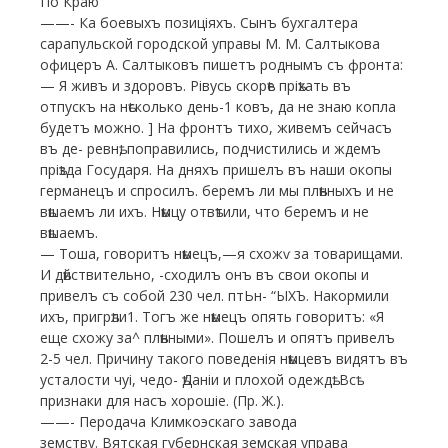
По Краю
——- Ка боевыхъ позиціяхъ. Сынъ бухгалтера
сарапульской городской управы М. М. Салтыкова
офицеръ А. Салтыковъ пишетъ роднымъ съ фронта:
— Я живъ и здоровъ. Рівусь скорѣе пріѣхать въ
отпускъ на нѣсколько день-1 ковъ, да не знаю копла
будетъ можно. ] На фронтъ тихо, живемъ сейчасъ
въ де- ревнѣ, поправились, подчистились и ждемъ
пріѣзда Государя. На дняхъ пришелъ въ наши окопы
германецъ и спросилъ. беремъ ли мы плѣнныхъ и не
вѣшаемъ ли ихъ. Нѣмцу отвѣтили, что беремъ и не
вѣшаемъ.
— Тоша, говоритъ нѣмецъ,—я схожѵ за товарищами.
И дѣйствительно, -сходилъ онъ въ свои окопы и
привелъ съ собой 230 чел. птЬн- “ЫХЪ. Накормили
ихъ, пригрѣли1. Тогъ же нѣмецъ опять говоритъ: «Я
еще схожу за^ плѣнными». Пошелъ и опятъ привелъ
2-5 чел. Причину такого поведенія нѣмцевъ видятъ въ
усталости чуі, чедо- ѣДаніи и плохой одеждѣ. Всѣ
признаки для насъ хорошіе. (Пр. Ж.).
——- Перодача Климкоэскаго завода
земству. Вятская губернская земская управа