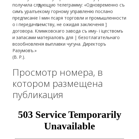
получила слѣдующую телеграмму: «Одновременно съ
симъ уралъекому горному управленію послано
предписаніе І мин псаря торговли и промышленности
о і передачѣ земству, не ожидая заключенія ]
договора. Климковскаго завода съ иму- і іцествомъ
и запасами матеріаловъ для | безотлагательнаго
возобновленія выплавки чугуна. Директоръ
Разумовъ.»
(В. Р.).
Просмотр номера, в
котором размещена
публикация