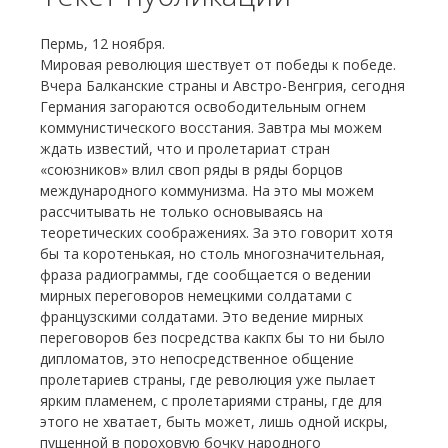
Пермь, 12 ноября.
Мировая революция шествует от победы к победе.
Вчера Балканские страны и Австро-Венгрия, сегодня
Германия загораются освободительным огнем
коммунистического восстания. Завтра мы можем
ждать известий, что и пролетариат стран
«союзников» влил своп ряды в ряды борцов
международного коммунизма. На это мы можем
рассчитывать не только основываясь на
теоретических соображениях. За это говорит хотя
бы та коротенькая, но столь многозначительная,
фраза радиограммы, где сообщается о ведении
мирных переговоров немецкими солдатами с
французскими солдатами. Это ведение мирных
переговоров без посредства какпх бы то ни было
дипломатов, это непосредственное общение
пролетариев страны, где революция уже пылает
ярким пламенем, с пролетариями страны, где для
этого не хватает, быть может, лишь одной искры,
пущенной в пороховую бочку народного