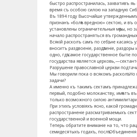
быстро распространилась, захвативъ яь 
время съ особою силою на западную Сиб
Въ 1894 году Высочайше утвержденнымъ
признанъ «болѣе вредною» сектою, и въ
установлены ограничительныя мѣры, но за
начало распространяться въ громандных
Всякій расколъ самъ по себѣ, не касаясь
вноситъ раздвоеніе, раздѣленіе, раздоры 
одно, гдѣ самое государственное бытіе по
государства является церковь,—сектант
Разрушеніе православной церкви подтачи
Мы говорили пока о всякомъ расколѣ. Но
задачи?
А именно къ такимъ сектамъ принадлежа
первый, подобно молоканству, имѣетъ въ
только возможного силою антимилитар
При этихъ условіяхъ ясно, какой громад
распространеніе разсматриваемыхъ сект
государственной и военной мощи.
Теперь обратите вниманіе на то, что ра
семидесятыхъ годахъ, послѣ Объединенія 