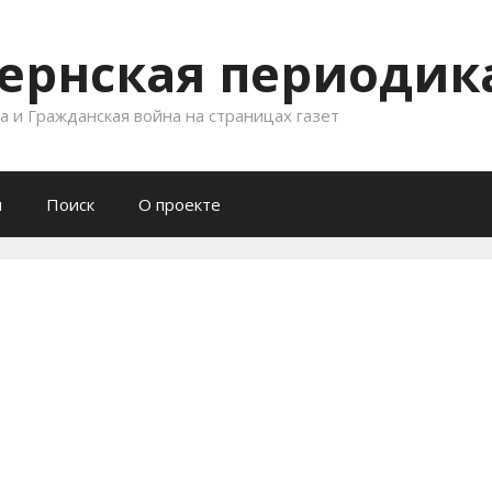
ернская периодика
 и Гражданская война на страницах газет
и
Поиск
О проекте