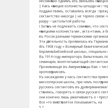
несомнѣнно однимъ изъ звеньевъ нѣмецкой
| Какъ нѣмецкіе колонисты шгкшда не і те
подданствамъ, оставались всегда : прежд
сектантство никогда | не теряло связи >
разру- • шктолытой работы.
I Затѣмъ не подлежитъ сомнѣнію, что сект
нѣмецкими колониста ми-, акта нтами, а 
въ Россіи разными германскими организ
Эта дѣятельность проявилась въ Германіи
іВъ 1908 году «-Всемірный Евангелическ
Берлинѣ «Библейской школы», спеціально
Въ 1914 году императоръ Вильгельмъ п
семинаріи, івоептитывагощей сектантских
Проживающіе въ Америкѣ нѣмцы-баи- і тис
нроповѣдниковъ.
Къ насажденію у насъ сектантства привл
миссіоперская школа., при чемъ послѣдня
русскихъ сектантовъ въ духѣ германизма/
стѣсняясь, говорятъ о связи русскаго сек
они конечно лишь умалчиваютъ о • пресл
Все »то вмѣстѣ взятое показываетъ, на
5 ^