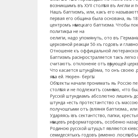
возникшимъ въ ХУІІ столѣтія въ Англіи и
Нашъ баптизмъ, или, какъ его называютъ
первая его община была основана, яь 183
центромъ нѣмецкаго баптизма. Чтобы пок
политикѣ, а не на
оелигіи, надо упомянуть, ото въ Г’ерма
церковной реакціи 50-хъ годовъ и глав
Отношеніе къ оффиціальной лютеранской
Баптизмъ расінростраляется такъ легко 
считаютъ. отклоненіе отъ вѣрующей церк
Что касается штундйэма, то онъ своею .р
яѣка ей. Нюрен- бергѣ. і
Обѣ секты начали пронимать яь Россію п
столѣтія и не подлежитъ сомнѣнію, «гго 
Русскій штундиамъ абсолютно лишенъ дог
штунда «есть протестантство съ массою
получошгыми отъ (вліянія баптизма., или
Ударяясь івъ сектантство, папки, крест
нѣмцевъ реформаторовъ, особенно назаря
Родиною русской штущът являются кіевска
семидесятыхъ годовъ (именно .послѣ объед