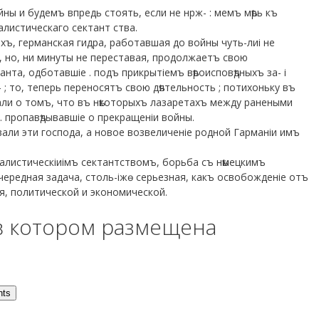
ны и будемъ впредь стоять, если не нрж- : мемъ мѣрь къ
алистическаго сектант ства.
яхъ, германская гидра, работавшая до войны чуть-лиі не
ь, но, ни минуты не переставая, продолжаетъ свою
анта, одботавшіе . подъ прикрытіемъ вѣроисповѣдныхъ за- і
- ; то, теперь переносятъ свою дѣятельность ; потихоньку въ
али о томъ, что въ нѣкоторыхъ лазаретахъ между ранеными
 пропавѣдывавшіе о прекращеніи войны.
ывали эти господа, а новое возвеличеніе родной Гарманіи имъ
налистическіиімъ сектантствомъ, борьба съ нѣмецкимъ
чередная задача, столь-іжѳ серьезная, какъ освобожденіе отъ
ія, политической и экономической.
в котором размещена