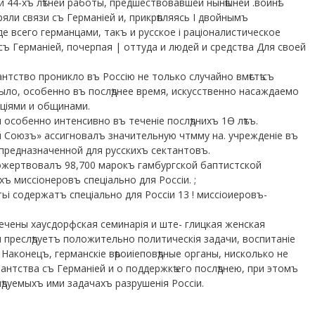
 44-хъ лѣтней работы, предшествовавшей нынѣшней .войнѣ.
ряли связи съ Германіей и, прикрѣпляясь І двойнымъ
е всего германцами, такъ и русское і раціоналистическое
съ Германіей, почерпая | оттуда и людей и средства Для своей
антство проникло въ Россію не только случайно вмѣстѣ съ
было, особенно въ послѣднее время, искусственно насаждаемо
аціями и общинами.
 особенно интенсивно въ теченіе послѣднихъ 1Ѳ лѣтъ.
ій Союзъ» ассигновалъ значительную чтмму на. учрежденіе въ
 предназначенной для русскихъ сектантовъ.
ожертвовалъ 98,700 марокъ гамбургской баптистской
ъ миссіонеровъ спеціально для Россіи. ;
тьі содержатъ спеціально для Россіи 13 ! миссіоиеровъ-
ечены хаусдорфская семинарія и ште- глицкая женская
я преслѣдуетъ положительно политическія задачи, воспитаніе
 Наконецъ, германскіе вѣроиіеповѣдные органы, нисколько не
тантства съ Германіей и о поддержкѣ его послѣднею, при этомъ
ѣдуемыхъ ими задачахъ разрушенія Россіи.