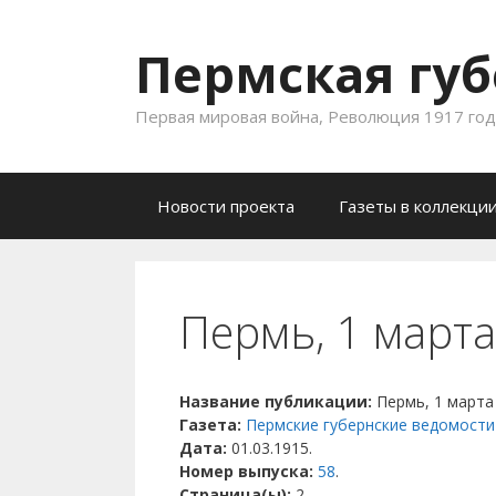
Пермская губ
Первая мировая война, Революция 1917 года
Skip to content
Новости проекта
Газеты в коллекци
Пермь, 1 марта
Название публикации:
Пермь, 1 марта
Газета:
Пермские губернские ведомости
Дата:
01.03.1915.
Номер выпуска:
58
.
Страница(ы):
2