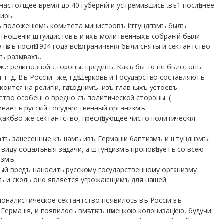
настоящее время до 40 губерній и устремившись .въ1 послѣднее
ирь.
 положеніемъ комитета министровъ ігггундпзмъ былъ
 отношеніи штуидистовъ и ихъ молитвенныхъ собраній были
тѣмъ послѣ 1904 года всѣ ограниченія были сняты и сектантство
ъ размѣрахъ.
 уже религіозной стороны, вреденъ. Какъ бы то не было, онъ
и т. д. Въ Россііи- же, гдѣ Церковь и Государство составляютъ
коится на религіи, гдѣ’ однимъ .изъ главныхъ устоевъ
ство особенно вредно съ политической стороны. (
ваетъ русскій государственный организмъ.
 какбво-же сектантство, преслѣдующее чисто политическія
тъ занесенные къ намъ ивъ Германіи баптизмъ и штунднэмъ:
 виду ооцалъныя задачи, а штундизмъ проповѣдуетъ со всею
измъ.
ный вредъ наносить русскому государственному организму
ъ и сколь оно является угрожающимъ для нашей
ціоналистическое сектантство появилось въ Россіи въ
Германія, и появилось вмѣстѣ съ нѣмецкою колонизаціею, будучи