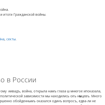
ойна.
 и итоги Гражданской войны.
йна
,
секты
.
.
о в России
тому иивадъ, война, открыла намъ глаза ш мнюгое ипоказала,
политической зависимости мы находились оігь нѣмцевъ. Много
вершенно обойденнымъ оказался одинъ вопросъ, едва-ли не