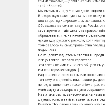
самый тяжелый,—(вліяніе (германизма ва 
этой областей.
Мы имѣемъ яь виду ^насажденіе нѣмцами с
Въ короткую газетную статью не входить
оно старо, вд> широкомъ смыслѣ слова, к
Обращаясь къ сектантству яь Россіи, отм
свое .время от- дѣлишись оть православ
обрядовымъ, т. е. на началахъ религіоз
чужда духу русскаго раскола, хотя нѣкот
толковалось яь смыслѣ равенства гаолищи
подчиненіи.
Но въ девятнадцатомъ столѣтіи яь предѣл
іріжцоітлпгегшягеотго характера.
Эти секты не имѣютъ ничего общаго съ у
Императорѣ Александрѣ I. |
Раціоналистическія секты или вовсе лиш
точному опредѣленію, или, наконецъ, де
неподготовленнымъ населеніемъ, расплыли
менѣе смуту и раздоры въ умы совращенн
Изъ этихъ сектъ, занесенныхъ къ намъ и
штундистояь, а затѣмъ, адвентистовъ седь
Вмѣстѣ съ тѣмъ перешедшій къ ніамъ изъ