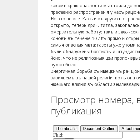
какомъ краю опасности мы стояли до вой
пресѣченію распространенія у насъ раціон
Но это не все. Какъ и въ другихъ отрасл
открыто, теперь лри- . титла, закопалас
омерзительную работу; такъ и здѣсь -сект
коновъ въ теченіе 10 лѣтъ прямо и откры
самыя опасныя мѣста: газеты уже упомин
были обнаружены баптисты и штундисты.
Ясно, что не религіозныя цѣли пропо- вѣд
нужно было.
Энергичная борьба съ нѣмецкимъ ра- ціо
заоильемъ въ нашей религіи, вотъ она о
нѣмецкаго вліянія въ области землевладѣн
Просмотр номера, 
публикация