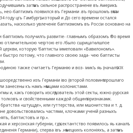
 подучившимъ затѣмъ сильное распространеніе въ Америкѣ.
, нео-баптизмъ появился въ Германіи .въ прошломъ вѣкѣ и
4 году цгь Гамбургѣ, который и До сего времени остался
азать, насколько увлеченіе баптизмомъ въ Россіи основано на
ніи баіптизмъ получилгь развитіе- главнымъ образомъ ®о время
ною отличительною чеіртою его /было сшрицатѳлшпое
 церкви, которую ‘баптисты іимеповалн «Вавилономъ».
и быстро потому, что главного своею зада- чею баптисты
ви.
одиною также считаетъ Германію и воз- іиик’ь яь (началѣ XIX
ешооредственно изъ Германіи іво (второй половинѣ прошлаго
были занесены къ намъ нѣмцами колонистами.
мы и, какъ говорить изслѣдователь этой секты, южно-рурская
 толковъ и свойственными каждой общинѣ признакамк.
 братства «штущде», или гуттерства, или мшонитства и т. д.
ьяне довольствовались частями, клочками ученій разныхъ
пъ, баптистовъ и пр.».
я и херсонская губерніи, гдѣ сектантство появилось яь каналѣ
иненія Германіи), сперва івъ .нѣмецкихъ колоніяхъ, а затѣмъ