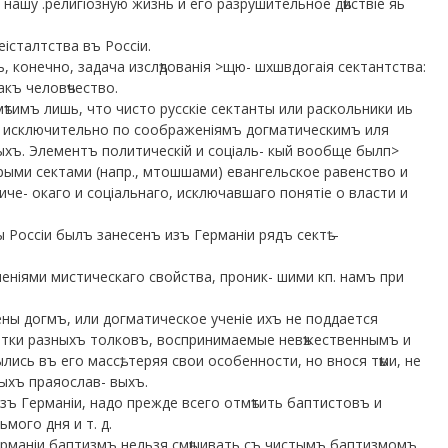
нашу .религіозную жизнь и его разрушительное дѣйствіе яь
еісталтства въ Россіи.
, конечно, задача изслѣдованія >щю- шхшвдогаія сектантства:
акъ человѣчество.
ѣтимъ лишь, что чисто русскіе сектанты или раскольники иь
ія исключительно по соображеніямъ догматическимъ иля
ныхъ. Элементъ политическій и соціаль- кый вообще былп>
орыми сектами (напр., мтошшами) евангельское равенство и
че- окаго и соціальнаго, исключавшаго понятіе о власти и
ы Россіи былъ занесенъ изъ Германіи рядъ сектѣ –
ченіями мистическаго свойства, проник- шими кп. намъ при
ены догмъ, или догматическое ученіе ихъ не поддается
сятки разныхъ толковъ, воспринимаемые невѣжественнымъ и
сь въ его массѣ, теряя свои особенности, но внося тѣми, не
ыхъ праяослав- выхъ.
зъ Германіи, надо прежде всего отмѣтить баптистовъ и
мого дня и т. д.
 Германіи баптизмъ нельзя смѣшивать съ чистымъ баптизмомъ,