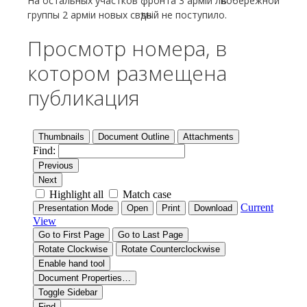
На остальных участков фронта 3 арміи лѣвобережной
группы 2 арміи новых свѣдѣній не поступило.
Просмотр номера, в
котором размещена
публикация