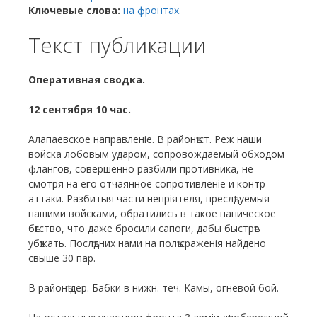
Ключевые слова:
на фронтах
.
Текст публикации
Оперативная сводка.
12 сентября 10 час.
Алапаевское направленіе. В районѣ ст. Реж наши
войска лобовым ударом, сопровождаемый обходом
флангов, совершенно разбили противника, не
смотря на его отчаянное сопротивленіе и контр
аттаки. Разбитыя части непріятеля, преслѣдуемыя
нашими войсками, обратились в такое паническое
бѣгство, что даже бросили сапоги, дабы быстрѣе
убѣжать. Послѣдних нами на полѣ сраженія найдено
свыше 30 пар.
В районѣ дер. Бабки в нижн. теч. Камы, огневой бой.