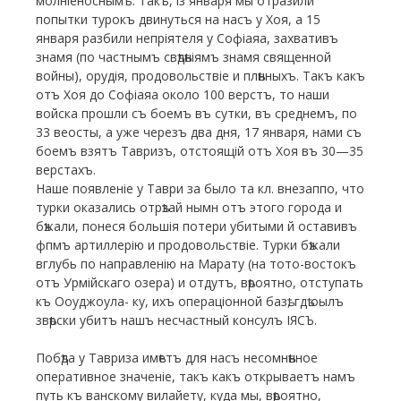
молніеноснымъ. Такъ, із января мы отразили
попытки турокъ двинуться на насъ у Хоя, а 15
января разбили непріятеля у Софіаяа, захвативъ
знамя (по частнымъ свѣдѣніямъ знамя священной
войны), орудія, продовольствіе и плѣнныхъ. Такъ какъ
отъ Хоя до Софіаяа около 100 верстъ, то наши
войска прошли съ боемъ въ сутки, въ среднемъ, по
33 веосты, а уже черезъ два дня, 17 января, нами съ
боемъ взятъ Тавризъ, отстоящій отъ Хоя въ 30—35
верстахъ.
Наше появленіе у Таври за было та кл. внезаппо, что
турки оказались отрѣзай нымн отъ этого города и
бѣжали, понеся большія потери убитыми й оставивъ
фпмъ артиллерію и продовольствіе. Турки бѣжали
вглубь по направленію на Марату (на тото-востокъ
отъ Урмійскаго озера) и отдутъ, вѣроятно, отступать
къ Ооуджоула- ку, ихъ операціонной базѣ, гдѣ оылъ
звѣрски убитъ нашъ несчастный консулъ ІЯСЪ.
Побѣда у Тавриза имѣетъ для насъ несомнѣнное
оперативное значеніе, такъ какъ открываетъ намъ
путь къ ванскому вилайету, куда мы, вѣроятно,