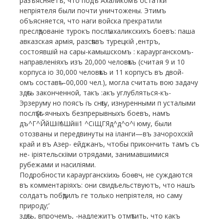
разъясняетъ, что подъ Ахаликомъ остатки
непріятеля были почти уничтожены. Этимъ
объясняется, что наги войска прекратили
преслѣдованіе турокъ послѣ ахаликскихъ боевъ: паша
авказская армія, разсѣявъ турецкій ,ентръ,
состоявшій на сары-камышскомъ : караурганскомъ-
направленіяхъ изъ 20,000 человѣкъ (считая 9 и 10
корпуса іо 30,000 человѣкъ и 11 корпусъ въ двой-
омъ составѣ—00,000 чел.), могла считать вою задачу
здѣсь законченной, такъ :акъ углубляться-къ-
Эрзеруму но поясъ іъ снѣгу, изнуренными п усталыми
послѣ [ѣс-ячныхъ безпрерывныхъ боевъ, намъ
дъ^Г^ЙйШіІѣ^Шйііі1 ^СіЩГЯд^д^о^і юму, были
отозваны и передвинуты на іланги—въ зачорохскій
край и въ Азер- ейджанъ, чтобы прикончить тамъ съ
не- іріятельскііми отрядами, занимавшимися
рубежами и насиліями.
Подробности караурганскіихь боѳвч, не суждаются
въ комментаріяхъ: они свидѣ- ельствуютъ, что нашъ
солдатъ побѣдилъ ге только непріятеля, но саму
природу;’
здѣсь, впрочемъ, -надлежитъ отмѣтить, что какъ