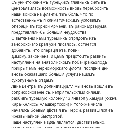
Съ уничтоженіемъ турецкихъ главныхъ силъ въ
центрѣ, явилась возможность вновь перебросить
наши войска на фланги, тѣмъ болѣе, что по
естественнымъ п климатическимъ условіямъ
операціи въ горной Арменіи, въ районѣ Эрзерума,
представляли-бы большія неудобства.
О вытѣсненіи нами турецкихъ отрядовъ изъ
зачорохскаго края уже писалось, остается
добавить, что операція эта, повн-
димому,.закончена, и цамъ предстоитъ развить
наступленіе на анатолійскомъ побе- ірежьѣ, подъ
прикрытіемъ черноморскаго флота, послѣдніе дни
вновь оказавшаго большія услуги нашимъ
сухопутнымъ отдамъ.
Лѣвйе центра; въ долинѣ Квфрі.тл мы вновь вошли въ
соприкосновеніе съ. непріятельскпми силами,
разбивъ турецкую колонну 13 января у Хамура (южнѣе
Кара-Кнлнссы Алашкертской) и того-же числа
начались боевыя дѣйствія въ Персіи, развившіяся еъ
чрезвычайной быстротой.
ІІаше наступленіе здѣсь является, дѣйствительно,