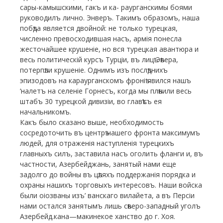
сары-камышскими, гакъ и ка- раурганскимы боями
руководилъ лично. Энверъ. Такимъ образомъ, наша
побѣда является двойной: не только турецкая,
численно превосходившая насъ, армія понесла
жесточайшее крушеніе, но вся турецкая авантюра и
весь политическій курсъ Турціи, въ лицѣ Эѣвера,
потерпѣли крушеніе. Однимъ изъ послѣднихъ
эпизодовъ на караурганскомъ фроніѣ явился нашъ
‘налетъ на селеніе Горнесъ, когда мы плѣнили весь
штабъ 30 турецкой дивизіи, во главѣ’съ ея
начальникомъ.
Какъ было сказано выше, необходимость
сосредоточить въ центрѣ нашего фронта максимумъ
людей, для отраженія наступленія турецкихъ
главныхъ силъ, заставила насъ оголить фланги и, въ
частности, Азербейджань, занятый нами еще
задолго до войны въ цѣляхъ поддержанія порядка и
охраны нашихъ торговыхъ интересовъ. Наши войска
были оіозваны изъ’ ванскаго вилайета, а въ Персіи
нами остался занятымъ лишь сѣверо-западный уголъ
Азербейд.кана—макинекое ханство до г. Хоя.