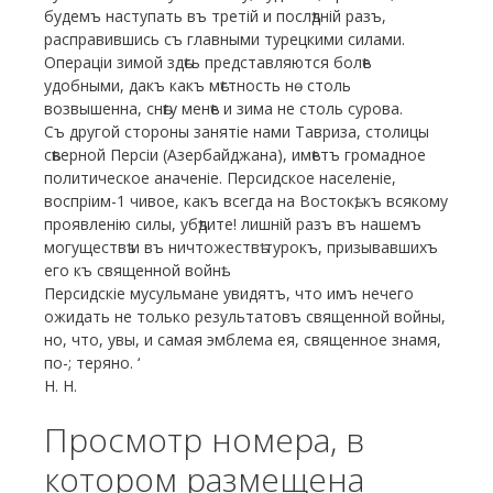
будемъ наступать въ третій и послѣдній разъ,
расправившись съ главными турецкими силами.
Операціи зимой здѣсь представляются болѣе
удобными, дакъ какъ мѣстность нѳ столь
возвышенна, снѣгу менѣе и зима не столь сурова.
Съ другой стороны занятіе нами Тавриза, столицы
сѣверной Персіи (Азербайджана), имѣетъ громадное
политическое аначеніе. Персидское населеніе,
воспріим-1 чивое, какъ всегда на Востокѣ, къ всякому
проявленію силы, убѣдите! лишній разъ въ нашемъ
могуществѣ и въ ничтожествѣ турокъ, призывавшихъ
его къ священной войнѣ.
Персидскіе мусульмане увидятъ, что имъ нечего
ожидать не только результатовъ священной войны,
но, что, увы, и самая эмблема ея, священное знамя,
по-; теряно. ‘
Н. Н.
Просмотр номера, в
котором размещена