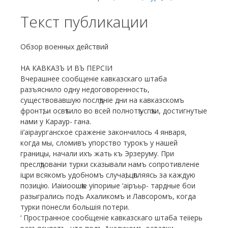
Текст публикации
Обзор военных действий
НА КАВКАЗЪ И ВЪ ПЕРСІИ
Вчерашнее сообщеніе кавказскаго штаба
разъяснило одну недоговоренность,
существовавшую послѣдніе дни на кавказскомъ
фронтѣ, и освѣтило во всей полнотѣ успѣхи, достигнутые
нами у Караур- гана.
іі’аіраурганское сраженіе закончилось 4 января,
когда мы, сломивъ упорство турокъ у нашей
границы, начали ихъ жать къ Эрзеруму. При
преслѣдованіи турки сказывали намъ сопротивленіе
іцри всякомъ удобномъ случаѣ, цѣпляясь за каждую
позицію. Иаіиоошѣіе уіпориые ‘аіръьр- тардные бои
разыгрались подъ Ахаликомъ и Лавсоромъ, когда
турки понесли большія потери.
‘ Пространное сообщеніе кавказскаго штаба теііерь