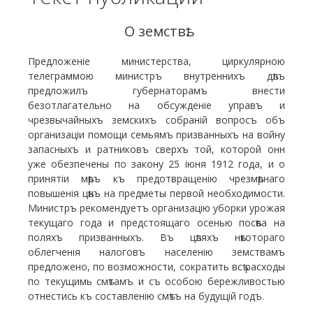
О земствѣ.
Предложеніе министерства, циркулярною
телеграммою министръ внутреннихъ дѣлъ
предложилъ губернаторамъ внести
безотлагательно на обсужденіе управъ и
чрезвычайныхъ земскихъ собраній вопросъ объ
организаціи помощи семьямъ призванныхъ на войну
запасныхъ и ратниковъ сверхъ той, которой онн
уже обезпечены по закону 25 іюня 1912 года, и о
принятіи мѣръ къ предотвращенію чрезмѣрнаго
повышенія цѣнъ на предметы первой необходимости.
Министръ рекомендуетъ организацію уборки урожая
текущаго года и предстоящаго осенью посѣва на
поляхъ призванныхъ. Въ цѣляхъ нѣкотораго
облегченія налоговъ населенію земствамъ
предложено, по возможности, сократить всѣ расходы
по текущимь смѣтамъ и съ особою бережливостью
отнестись къ составленію смѣтъ на будущій годъ.